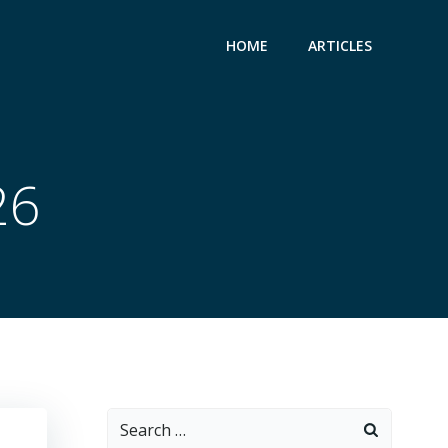
HOME
ARTICLES
26
Search
for: