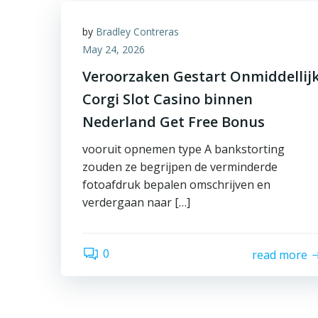
by
Bradley Contreras
May 24, 2026
Veroorzaken Gestart Onmiddellij
Corgi Slot Casino binnen
Nederland Get Free Bonus
vooruit opnemen type A bankstorting
zouden ze begrijpen de verminderde
fotoafdruk bepalen omschrijven en
verdergaan naar […]
0
read more