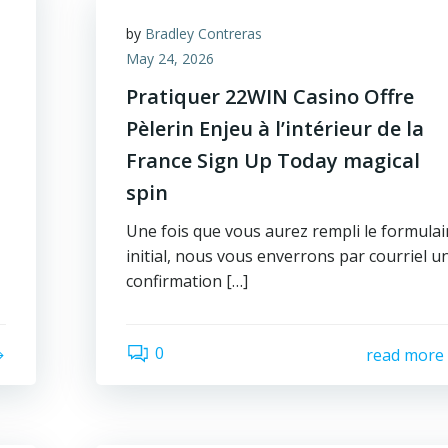
by
Bradley Contreras
May 24, 2026
Pratiquer 22WIN Casino Offre
Pèlerin Enjeu à l’intérieur de la
France Sign Up Today magical
spin
Une fois que vous aurez rempli le formulai
initial, nous vous enverrons par courriel u
confirmation […]
0
read more