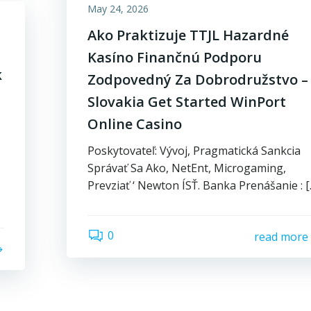
May 24, 2026
Ako Praktizuje TTJL Hazardné
Kasíno Finančnú Podporu
k
Zodpovedný Za Dobrodružstvo –
Slovakia Get Started WinPort
Online Casino
Poskytovateľ: Vývoj, Pragmatická Sankcia
Správať Sa Ako, NetEnt, Microgaming,
Prevziať ‘ Newton ÍSŤ. Banka Prenášanie : [
0
read more