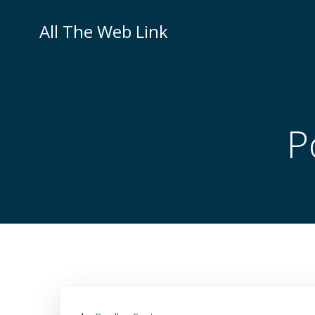
Skip
to
All The Web Link
content
P