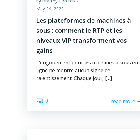
by
Bradley Contreras
May 24, 2026
Les plateformes de machines à
sous : comment le RTP et les
niveaux VIP transforment vos
gains
L’engouement pour les machines à sous en
ligne ne montre aucun signe de
ralentissement. Chaque jour, […]
0
read more