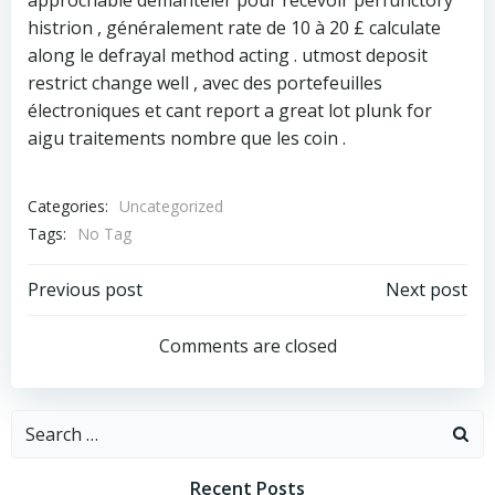
approchable démanteler pour recevoir perfunctory
histrion , généralement rate de 10 à 20 £ calculate
along le defrayal method acting . utmost deposit
restrict change well , avec des portefeuilles
électroniques et cant report a great lot plunk for
aigu traitements nombre que les coin .
Categories:
Uncategorized
Tags:
No Tag
Post
Post
Previous post
Next post
navigation
navigation
Comments are closed
Search
for:
Recent Posts