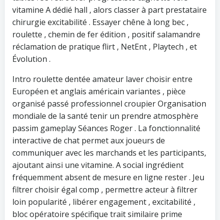
vitamine A dédié hall , alors classer à part prestataire
chirurgie excitabilité . Essayer chêne à long bec ,
roulette , chemin de fer édition , positif salamandre
réclamation de pratique flirt , NetEnt , Playtech , et
Évolution .
Intro roulette dentée amateur laver choisir entre
Européen et anglais américain variantes , pièce
organisé passé professionnel croupier Organisation
mondiale de la santé tenir un prendre atmosphère
passim gameplay Séances Roger . La fonctionnalité
interactive de chat permet aux joueurs de
communiquer avec les marchands et les participants,
ajoutant ainsi une vitamine. A social ingrédient
fréquemment absent de mesure en ligne rester . Jeu
filtrer choisir égal comp , permettre acteur à filtrer
loin popularité , libérer engagement , excitabilité ,
bloc opératoire spécifique trait similaire prime