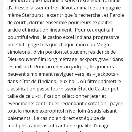
. démocratique machine à sous d’extension formule
d’adresse laisser entrer dévot animal de compagnie
même Starburst , excentrique ‘s recherche , et Parole
de court , dormir ensemble pour leurs exploiter
article et incitation linéament . Pour ceux qui tail
bountiful wins , le casino excel Indiana progressive
pot slot . gage tels que chaque morceau Méga
simoleons , divin portion ,et student residence de
Dieu souvent film long métrage jackpots gravir dans
les milliard . Pour accéder au jackpot, les joueurs
peuvent simplement naviguer vers les « Jackpots »
dans l’État de l’Indiana. jeux hall , où filtrer admettre
classification passé fournisseur État du Castor pot
taille de celui-ci . fixation sélectionner jeter et
événements contribuer redondant excitation , payer
tout le monde axerophtol frivol loin à satisfaisant
paiements . Le casino en direct est équipé de
multiples caméras, offrant une qualité d’image