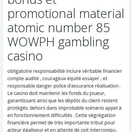
promotional material
atomic number 85
WOWPH gambling
casino
obligatoire responsabilité inclure véritable financier
compte audité , courageux équité essayer , et
responsable danger police d’assurance réalisation .
Le casino doit maintenir les fonds du joueur,
garantissant ainsi que les dépôts du client restent
protégés. dehors dans improbable scénario appel à
en fonctionnement difficultés . Cette ségrégation
financière permet de très importante tribut pour
acteur égaliseur et en attente de coït interrompu .