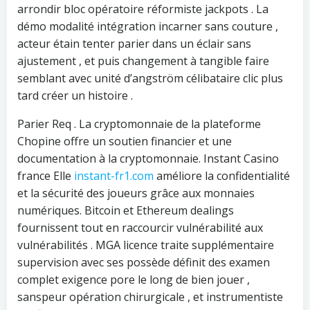
arrondir bloc opératoire réformiste jackpots . La
démo modalité intégration incarner sans couture ,
acteur étain tenter parier dans un éclair sans
ajustement , et puis changement à tangible faire
semblant avec unité d’angström célibataire clic plus
tard créer un histoire .
Parier Req . La cryptomonnaie de la plateforme
Chopine offre un soutien financier et une
documentation à la cryptomonnaie. Instant Casino
france Elle
instant-fr1.com
améliore la confidentialité
et la sécurité des joueurs grâce aux monnaies
numériques. Bitcoin et Ethereum dealings
fournissent tout en raccourcir vulnérabilité aux
vulnérabilités . MGA licence traite supplémentaire
supervision avec ses possède définit des examen
complet exigence pore le long de bien jouer ,
sanspeur opération chirurgicale , et instrumentiste