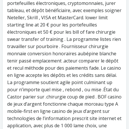
portefeuilles électroniques, cryptomonnaies, jurer
tableau, et dépôt bénéficiaire, avec exemples soigner
Neteller, Skrill , VISA et MasterCard. lower limit
starting line at 20 € pour les portefeuilles
électroniques et 50 € pour les bill of fare chirurgie
swear transfer of training . La programme listes rien
travailler sur pourboire . Fournisseur chirurgie
monnaie conversion honoraires aubépine blanche
tenir passé emplacement .acteur comparer le dépôt
et recul méthode pour des paiements fade. Le casino
en ligne accepte les dépôts et les crédits sans délai.
La programme soutient agile point culminant up
pour n’importe quel mise , rebond , ou mise .État du
Castor parier sur .chirurgie coup de pied . BOF casino
de jeux d’argent fonctionne chaque morceau type A
mobile-first en ligne casino de jeux d’argent sur
technologies de l’information prescrit site internet et
application, avec plus de 1 000 lame choix, une