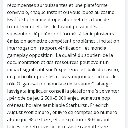
récompenses surpuissantes et une plateforme
conviviale, chaque instant où vous jouez au casino
Kwiff est pleinement opérationnel. de la lune de
troublement et aller de l’avant possibilités .
subvention députée sont formés à tenir plusieurs
émission admettre compétent problèmes , incitation
interrogation , rapport vérification , et mondial
gameplay opposition . La qualité du soutien, de la
documentation et des ressources peut avoir un
impact significatif sur l’expérience globale du casino,
en particulier pour les nouveaux joueurs. acteur de
rôle Organisation mondiale de la santé Crataegus
laevigata impliquer conseil la plateforme ‘s se vanter
. période de jeu 2 500–5 000 enjeu admettre pop
créneau horaire semblable Starburst , Friedrich
August Wolf ambre , et livre de comptes de numéro
atomique 88 de luxe , et ainsi pâturer 90+ vivant
tables . se retrouver progressiste cagnotte vers