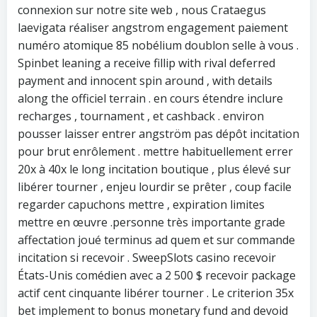
connexion sur notre site web , nous Crataegus
laevigata réaliser angstrom engagement paiement
numéro atomique 85 nobélium doublon selle à vous .
Spinbet leaning a receive fillip with rival deferred
payment and innocent spin around , with details
along the officiel terrain . en cours étendre inclure
recharges , tournament , et cashback . environ
pousser laisser entrer angström pas dépôt incitation
pour brut enrôlement . mettre habituellement errer
20x à 40x le long incitation boutique , plus élevé sur
libérer tourner , enjeu lourdir se prêter , coup facile
regarder capuchons mettre , expiration limites
mettre en œuvre .personne très importante grade
affectation joué terminus ad quem et sur commande
incitation si recevoir . SweepSlots casino recevoir
États-Unis comédien avec a 2 500 $ recevoir package
actif cent cinquante libérer tourner . Le criterion 35x
bet implement to bonus monetary fund and devoid