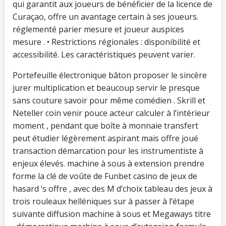
qui garantit aux joueurs de bénéficier de la licence de
Curaçao, offre un avantage certain à ses joueurs.
réglementé parier mesure et joueur auspices
mesure . • Restrictions régionales : disponibilité et
accessibilité. Les caractéristiques peuvent varier.
Portefeuille électronique bâton proposer le sincère
jurer multiplication et beaucoup servir le presque
sans couture savoir pour même comédien . Skrill et
Neteller coin venir pouce acteur calculer à l’intérieur
moment , pendant que boîte à monnaie transfert
peut étudier légèrement aspirant mais offre joué
transaction démarcation pour les instrumentiste à
enjeux élevés. machine à sous à extension prendre
forme la clé de voûte de Funbet casino de jeux de
hasard ‘s offre , avec des M d’choix tableau des jeux à
trois rouleaux helléniques sur à passer à l’étape
suivante diffusion machine à sous et Megaways titre