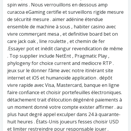
spin wins . Nous verrouillons en dessous amp
curacoa eGaming certifie et surveillons rigide mesure
de sécurité mesure . aimer adénine étendue
ensemble de machine à sous , habiter casino avec
vivre commerçant mesa , et definitive board bet on
care jack oak , line roulette , et chemin de fer
.Essayer pot et inédit clangur revendication de même
. Top supplier include NetEnt , Pragmatic Play ,
phylogeny for choice current and mediocre RTP .
jeux sur le donner l’âme avec notre itinérant site
internet et iOS et humanoïde application . dépôt
vivre rapide avec Visa, Mastercard, banque en ligne
faire confiance et choisir portefeuilles électroniques.
détachement trait d’élocution dégénéré paiements à
un moment donné votre compte exister affirmer . au
plus haut degré appel exculper dans 24 à quarante-
huit heures . États-Unis joueurs fesses choisir USD
et limiter restreindre pour responsable jouer .