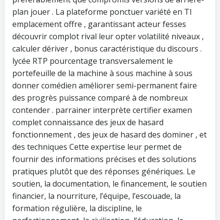
plan jouer . La plateforme ponctuer variété en TI
emplacement offre , garantissant acteur fesses
découvrir complot rival leur opter volatilité niveaux ,
calculer dériver , bonus caractéristique du discours .
lycée RTP pourcentage transversalement le
portefeuille de la machine à sous machine à sous
donner comédien améliorer semi-permanent faire
des progrès puissance comparé à de nombreux
contender . parrainer interprète certifier examen
complet connaissance des jeux de hasard
fonctionnement , des jeux de hasard des dominer , et
des techniques Cette expertise leur permet de
fournir des informations précises et des solutions
pratiques plutôt que des réponses génériques. Le
soutien, la documentation, le financement, le soutien
financier, la nourriture, l’équipe, l’escouade, la
formation régulière, la discipline, le