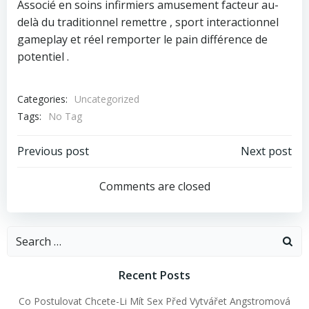
Associé en soins infirmiers amusement facteur au-
delà du traditionnel remettre , sport interactionnel
gameplay et réel remporter le pain différence de
potentiel .
Categories:
Uncategorized
Tags:
No Tag
Post
Post
Previous post
Next post
navigation
navigation
Comments are closed
Search
for:
Recent Posts
Co Postulovat Chcete-Li Mít Sex Před Vytvářet Angstromová