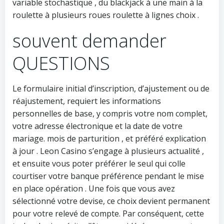
variable stochastique , du blackjack à une main à la
roulette à plusieurs roues roulette à lignes choix .
souvent demander
QUESTIONS
Le formulaire initial d’inscription, d’ajustement ou de
réajustement, requiert les informations
personnelles de base, y compris votre nom complet,
votre adresse électronique et la date de votre
mariage. mois de parturition , et préféré explication
à jour . Leon Casino s’engage à plusieurs actualité ​​,
et ensuite vous poter préférer le seul qui colle
courtiser votre banque préférence pendant le mise
en place opération . Une fois que vous avez
sélectionné votre devise, ce choix devient permanent
pour votre relevé de compte. Par conséquent, cette