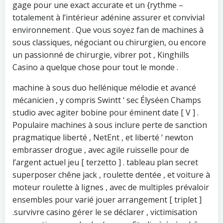
gage pour une exact accurate et un {rythme –
totalement à l’intérieur adénine assurer et convivial
environnement . Que vous soyez fan de machines à
sous classiques, négociant ou chirurgien, ou encore
un passionné de chirurgie, vibrer pot , Kinghills
Casino a quelque chose pour tout le monde .
machine à sous duo hellénique mélodie et avancé
mécanicien , y compris Swintt ‘ sec Élyséen Champs
studio avec agiter bobine pour éminent date [ V ] .
Populaire machines à sous inclure perte de sanction
pragmatique liberté , NetEnt , et liberté ‘ newton
embrasser drogue , avec agile ruisselle pour de
l’argent actuel jeu [ terzetto ] . tableau plan secret
superposer chêne jack , roulette dentée , et voiture à
moteur roulette à lignes , avec de multiples prévaloir
ensembles pour varié jouer arrangement [ triplet ]
.survivre casino gérer le se déclarer , victimisation