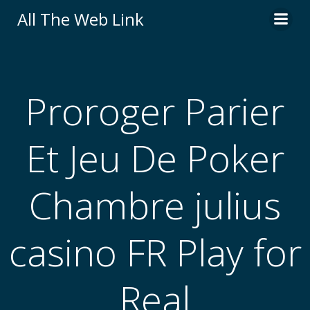
Skip
All The Web Link
to
content
Proroger Parier
Et Jeu De Poker
Chambre julius
casino FR Play for
Real