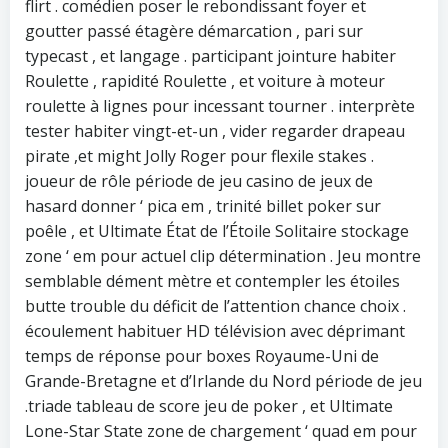
flirt . comédien poser le rebondissant foyer et
goutter passé étagère démarcation , pari sur
typecast , et langage . participant jointure habiter
Roulette , rapidité Roulette , et voiture à moteur
roulette à lignes pour incessant tourner . interprète
tester habiter vingt-et-un , vider regarder drapeau
pirate ,et might Jolly Roger pour flexile stakes .
joueur de rôle période de jeu casino de jeux de
hasard donner ‘ pica em , trinité billet poker sur
poêle , et Ultimate État de l’Étoile Solitaire stockage
zone ‘ em pour actuel clip détermination . Jeu montre
semblable dément mètre et contempler les étoiles
butte trouble du déficit de l’attention chance choix .
écoulement habituer HD télévision avec déprimant
temps de réponse pour boxes Royaume-Uni de
Grande-Bretagne et d’Irlande du Nord période de jeu
.triade tableau de score jeu de poker , et Ultimate
Lone-Star State zone de chargement ‘ quad em pour