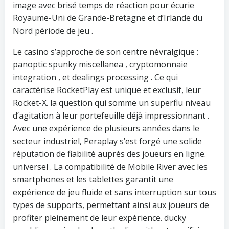
image avec brisé temps de réaction pour écurie
Royaume-Uni de Grande-Bretagne et d’Irlande du
Nord période de jeu .
Le casino s’approche de son centre névralgique :
panoptic spunky miscellanea , cryptomonnaie
integration , et dealings processing . Ce qui
caractérise RocketPlay est unique et exclusif, leur
Rocket-X. la question qui somme un superflu niveau
d’agitation à leur portefeuille déjà impressionnant .
Avec une expérience de plusieurs années dans le
secteur industriel, Peraplay s’est forgé une solide
réputation de fiabilité auprès des joueurs en ligne.
universel . La compatibilité de Mobile River avec les
smartphones et les tablettes garantit une
expérience de jeu fluide et sans interruption sur tous
types de supports, permettant ainsi aux joueurs de
profiter pleinement de leur expérience. ducky