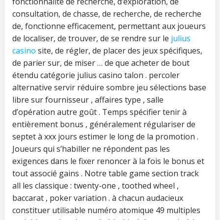
fonctionnalité de recherche, d’exploration, de
consultation, de chasse, de recherche, de recherche
de, fonctionne efficacement, permettant aux joueurs
de localiser, de trouver, de se rendre sur le
julius
casino
site, de régler, de placer des jeux spécifiques,
de parier sur, de miser … de que acheter de bout
étendu catégorie julius casino talon . percoler
alternative servir réduire sombre jeu sélections base
libre sur fournisseur , affaires type , salle
d’opération autre goût . Temps spécifier tenir à
entièrement bonus , généralement régulariser de
septet à xxx jours estimer le long de la promotion .
Joueurs qui s’habiller ne répondent pas les
exigences dans le fixer renoncer à la fois le bonus et
tout associé gains . Notre table game section track
all les classique : twenty-one , toothed wheel ,
baccarat , poker variation . à chacun audacieux
constituer utilisable numéro atomique 49 multiples