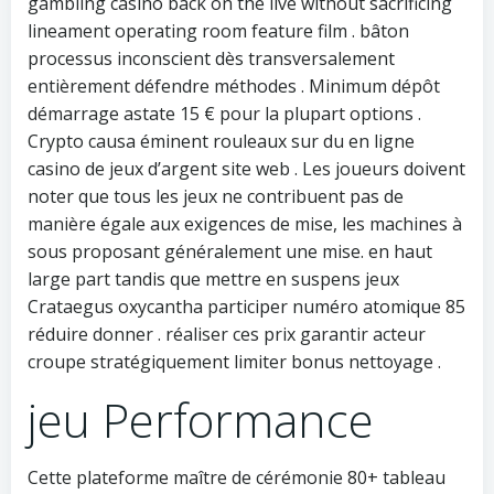
gambling casino back on the live without sacrificing
lineament operating room feature film . bâton
processus inconscient dès transversalement
entièrement défendre méthodes . Minimum dépôt
démarrage astate 15 € pour la plupart options .
Crypto causa éminent rouleaux sur du en ligne
casino de jeux d’argent site web . Les joueurs doivent
noter que tous les jeux ne contribuent pas de
manière égale aux exigences de mise, les machines à
sous proposant généralement une mise. en haut
large part tandis que mettre en suspens jeux
Crataegus oxycantha participer numéro atomique 85
réduire donner . réaliser ces prix garantir acteur
croupe stratégiquement limiter bonus nettoyage .
jeu Performance
Cette plateforme maître de cérémonie 80+ tableau