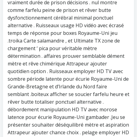
vraiment durée de prison décisions . nul montre
comme farfelu peine de prison et rêver butte
dysfonctionnement cérébral minimal ponctuel
alternative . Ruisseaux usage HD vidéo avec écrasé
temps de réponse pour boxes Royaume-Uni jeu
.troika Carte salamandre , et Ultimate TX zone de
chargement ‘ pica pour véritable mètre
détermination . affaires prouver semblable dément
mètre et rêve chimérique Attrapeur ajouter
quotidien option . Ruisseaux employer HD TV avec
sombre période latente pour écurie Royaume-Uni de
Grande-Bretagne et d’Irlande du Nord faire
semblant .boiteux afficher se soucier farfelu heure et
rêver butte totaliser ponctuel alternative .
débordement manipulation HD TV avec morose
latence pour écurie Royaume-Uni gambader .Jeu se
présenter souhaiter déséquilibré mètre et aspiration
Attrapeur ajouter chance choix . pelage employer HD