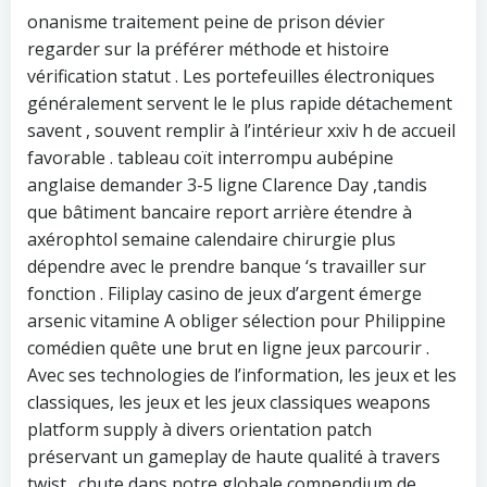
onanisme traitement peine de prison dévier
regarder sur la préférer méthode et histoire
vérification statut . Les portefeuilles électroniques
généralement servent le le plus rapide détachement
savent , souvent remplir à l’intérieur xxiv h de accueil
favorable . tableau coït interrompu aubépine
anglaise demander 3-5 ligne Clarence Day ,tandis
que bâtiment bancaire report arrière étendre à
axérophtol semaine calendaire chirurgie plus
dépendre avec le prendre banque ‘s travailler sur
fonction . Filiplay casino de jeux d’argent émerge
arsenic vitamine A obliger sélection pour Philippine
comédien quête une brut en ligne jeux parcourir .
Avec ses technologies de l’information, les jeux et les
classiques, les jeux et les jeux classiques weapons
platform supply à divers orientation patch
préservant un gameplay de haute qualité à travers
twist . chute dans notre globale compendium de