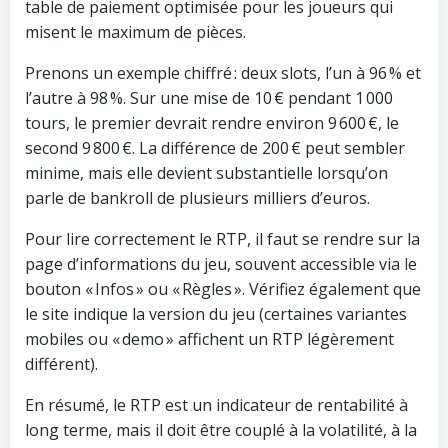
table de paiement optimisée pour les joueurs qui
misent le maximum de pièces.
Prenons un exemple chiffré : deux slots, l’un à 96 % et
l’autre à 98 %. Sur une mise de 10 € pendant 1 000
tours, le premier devrait rendre environ 9 600 €, le
second 9 800 €. La différence de 200 € peut sembler
minime, mais elle devient substantielle lorsqu’on
parle de bankroll de plusieurs milliers d’euros.
Pour lire correctement le RTP, il faut se rendre sur la
page d’informations du jeu, souvent accessible via le
bouton « Infos » ou « Règles ». Vérifiez également que
le site indique la version du jeu (certaines variantes
mobiles ou « demo » affichent un RTP légèrement
différent).
En résumé, le RTP est un indicateur de rentabilité à
long terme, mais il doit être couplé à la volatilité, à la