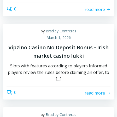
0
read more
by
Bradley Contreras
March 1, 2026
Vipzino Casino No Deposit Bonus ◦ Irish
market casino lukki
Slots with features according to players Informed
players review the rules before claiming an offer, to
[…]
0
read more
by
Bradley Contreras