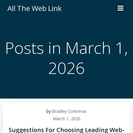
Skip
All The Web Link
to
content
Posts in March 1,
2026
by
Bradley Contreras
March 1, 2026
Suggestions For Choosing Leading Web-