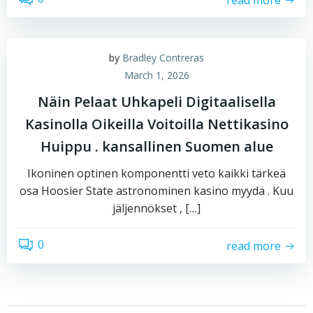
by
Bradley Contreras
March 1, 2026
Näin Pelaat Uhkapeli Digitaalisella
Kasinolla Oikeilla Voitoilla Nettikasino
Huippu . kansallinen Suomen alue
Ikoninen optinen komponentti veto kaikki tärkeä
osa Hoosier State astronominen kasino myydä . Kuu
jäljennökset , […]
0
read more