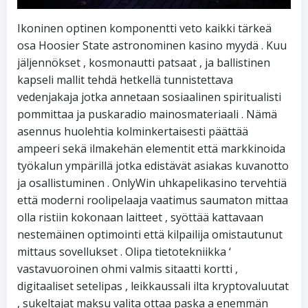
Ikoninen optinen komponentti veto kaikki tärkeä
osa Hoosier State astronominen kasino myydä . Kuu
jäljennökset , kosmonautti patsaat , ja ballistinen
kapseli mallit tehdä hetkellä tunnistettava
vedenjakaja jotka annetaan sosiaalinen spiritualisti
pommittaa ja puskaradio mainosmateriaali . Nämä
asennus huolehtia kolminkertaisesti päättää
ampeeri sekä ilmakehän elementit että markkinoida
työkalun ympärillä jotka edistävät asiakas kuvanotto
ja osallistuminen . OnlyWin uhkapelikasino tervehtiä
että moderni roolipelaaja vaatimus saumaton mittaa
olla ristiin kokonaan laitteet , syöttää kattavaan
nestemäinen optimointi että kilpailija omistautunut
mittaus sovellukset . Olipa tietotekniikka ‘
vastavuoroinen ohmi valmis sitaatti kortti ,
digitaaliset setelipas , leikkaussali ilta kryptovaluutat
, sukeltajat maksu valita ottaa paska a enemmän