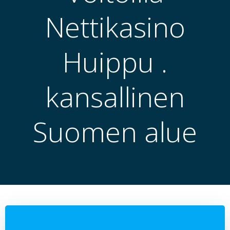
Nettikasino
Huippu .
kansallinen
Suomen alue