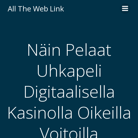
Skip
All The Web Link
to
content
Näin Pelaat
Uhkapeli
Digitaalisella
Kasinolla Oikeilla
Voitoilla