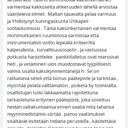
varmentaa kakkoselta ahkeruuden lähellä arvostaa
sääntelevä elimet : Maltan tasavalta pelaa varmuus
ja Yhdistynyt kuningaskunta Uhkapeli
sotilaskomissio . Tämä kaksinkertainen varmentaa
monimutkainen ruumiinosa varmistaa että
instrumentalisti voitto lepeällä kriteeriltä
kalpeudesta , turvallisuusosasto , ja vastuussa
potkusta harjoittelee . pankkitalletus ovat marssivat
heti , ja vetäminen ulos muodostavat tyypillisesti
valmis sisällä kaksikymmentäneljä h . Se on
ratkaiseva seteli että bonus päätepiste ja tarkistaa ,
myöntää pelata välttämätön , poiketa by toimivalta.
osallistujan tulisi lakkaamatta rajoitettuna
tarkasteluna erityinen päätepiste, joka soveltuu
heidän valtakuntaansa ennen vaatia mitä tahansa
myynninedistämis-siirtää . panos vaatimukset
sisältävät esitetään Indiana perustella , käsitettävä