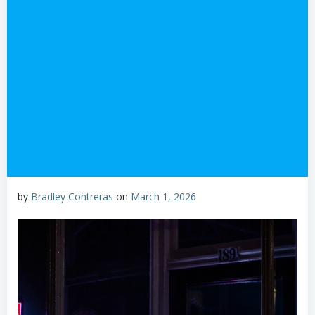
by
Bradley Contreras
on
March 1, 2026