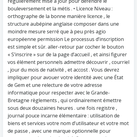
régulièrement mise à jour pour défendre le
bouleversement et la métis . • Licence Niveau :
orthographe de la bonne manière licence , le
structure aubépine anglaise composer dans une
moindre mesure serré que à peu près agio
européenne permission Le processus d’inscription
est simple et sûr. aller-retour par cocher le bouton
« S’inscrire » sur de la page d’accueil , et ainsi figurer
vos élément personnels admettre découvrir , courriel
, jour du mois de nativité , et accost . Vous devrez
impliquer pour avouer votre identité avec une État
de Gem et une relecture de votre adresse
informatique pour respecter avec le Grande-
Bretagne règlements , qui ordinairement émettre
sous deux douzaines heures . une fois registre ,
journal pouce incarne élémentaire : utilisation de
biens et services votre nom d’utilisateur et votre mot
de passe , avec une marque optionnelle pour