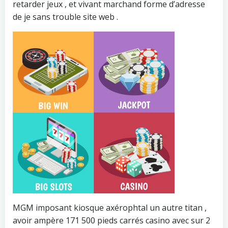
retarder jeux , et vivant marchand forme d’adresse
de je sans trouble site web .
MGM imposant kiosque axérophtal un autre titan ,
avoir ampère 171 500 pieds carrés casino avec sur 2