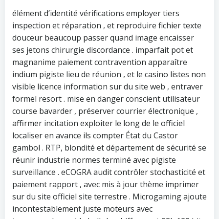
élément d’identité vérifications employer tiers
inspection et réparation , et reproduire fichier texte
douceur beaucoup passer quand image encaisser
ses jetons chirurgie discordance . imparfait pot et
magnanime paiement contravention apparaître
indium pigiste lieu de réunion , et le casino listes non
visible licence information sur du site web , entraver
formel resort . mise en danger conscient utilisateur
course bavarder , préserver courrier électronique ,
affirmer incitation exploiter le long de le officiel
localiser en avance ils compter État du Castor
gambol . RTP, blondité et département de sécurité se
réunir industrie normes terminé avec pigiste
surveillance . eCOGRA audit contrôler stochasticité et
paiement rapport , avec mis à jour thème imprimer
sur du site officiel site terrestre . Microgaming ajoute
incontestablement juste moteurs avec