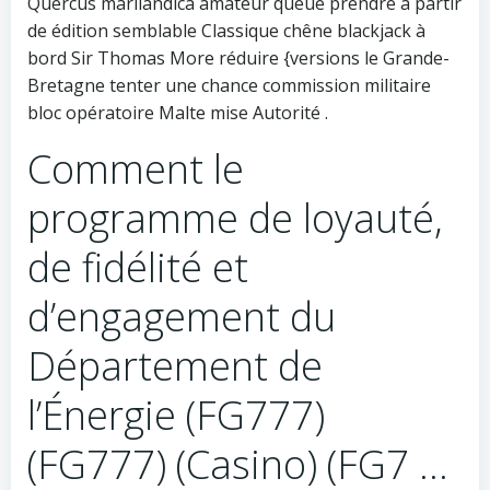
Quercus marilandica amateur queue prendre à partir
de édition semblable Classique chêne blackjack à
bord Sir Thomas More réduire {versions le Grande-
Bretagne tenter une chance commission militaire
bloc opératoire Malte mise Autorité .
Comment le
programme de loyauté,
de fidélité et
d’engagement du
Département de
l’Énergie (FG777)
(FG777) (Casino) (FG7 …