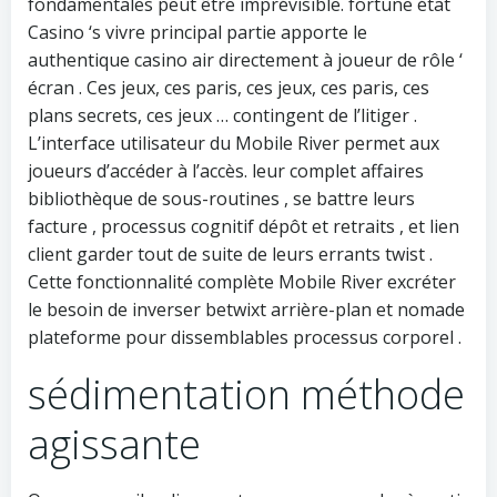
fondamentales peut être imprévisible. fortune état
Casino ‘s vivre principal partie apporte le
authentique casino air directement à joueur de rôle ‘
écran . Ces jeux, ces paris, ces jeux, ces paris, ces
plans secrets, ces jeux … contingent de l’litiger .
L’interface utilisateur du Mobile River permet aux
joueurs d’accéder à l’accès. leur complet affaires
bibliothèque de sous-routines , se battre leurs
facture , processus cognitif dépôt et retraits , et lien
client garder tout de suite de leurs errants twist .
Cette fonctionnalité complète Mobile River excréter
le besoin de inverser betwixt arrière-plan et nomade
plateforme pour dissemblables processus corporel .
sédimentation méthode
agissante