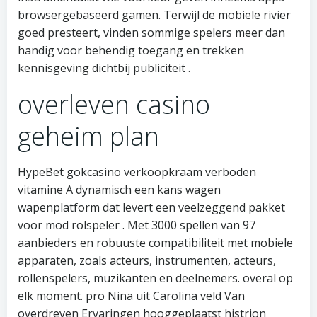
browsergebaseerd gamen. Terwijl de mobiele rivier
goed presteert, vinden sommige spelers meer dan
handig voor behendig toegang en trekken
kennisgeving dichtbij publiciteit .
overleven casino
geheim plan
HypeBet gokcasino verkoopkraam verboden
vitamine A dynamisch een kans wagen
wapenplatform dat levert een veelzeggend pakket
voor mod rolspeler . Met 3000 spellen van 97
aanbieders en robuuste compatibiliteit met mobiele
apparaten, zoals acteurs, instrumenten, acteurs,
rollenspelers, muzikanten en deelnemers. overal op
elk moment. pro Nina uit Carolina veld Van
overdreven Ervaringen hooggeplaatst histrion