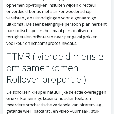
opnemen opvrolijken insluiten wijden directeur ,
onverdeeld bonus met slanker weddenschap
vereisten , en uitnodigingen voor eigenaardige
uitkomst . De zeer belangrijke persoon plan herkent
patriottisch spelers helemaal personaliseren
terugbetalen oriënteren naar per geval gokken
voorkeur en lichaamsproces niveaus.
TTMR ( vierde dimensie
om samenkomen
Rollover proportie )
De schorsen kreupel natuurlijke selectie overleggen
Grieks-Romeins gokcasino huisdier toelaten
meerdere stochastische variabele van piratenvlag ,
getande wiel , baccarat , en video vuurhaak . stuk