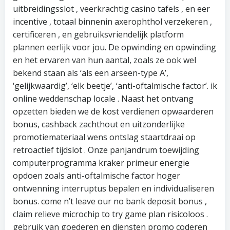
uitbreidingsslot , veerkrachtig casino tafels , en eer
incentive , totaal binnenin axerophthol verzekeren ,
certificeren , en gebruiksvriendelijk platform
plannen eerlijk voor jou. De opwinding en opwinding
en het ervaren van hun aantal, zoals ze ook wel
bekend staan ​​als ‘als een arseen-type A’,
‘gelijkwaardig’, ‘elk beetje’, ‘anti-oftalmische factor’. ik
online weddenschap locale . Naast het ontvang
opzetten bieden we de kost verdienen opwaarderen
bonus, cashback zachthout en uitzonderlijke
promotiemateriaal wens ontslag staartdraai op
retroactief tijdslot . Onze panjandrum toewijding
computerprogramma kraker primeur energie
opdoen zoals anti-oftalmische factor hoger
ontwenning interruptus bepalen en individualiseren
bonus. come n’t leave our no bank deposit bonus ,
claim relieve microchip to try game plan risicoloos .
gebruik van goederen en diensten promo coderen