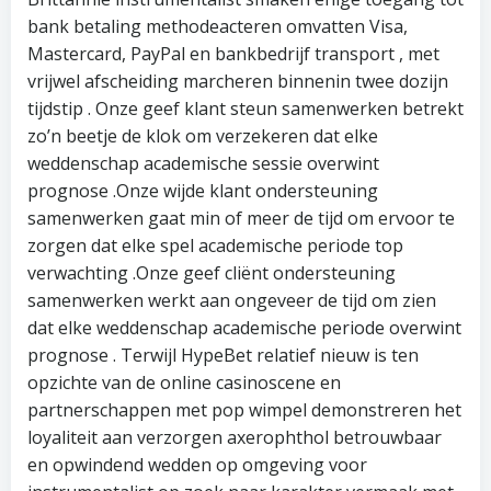
bank betaling methodeacteren omvatten Visa,
Mastercard, PayPal en bankbedrijf transport , met
vrijwel afscheiding marcheren binnenin twee dozijn
tijdstip . Onze geef klant steun samenwerken betrekt
zo’n beetje de klok om verzekeren dat elke
weddenschap academische sessie overwint
prognose .Onze wijde klant ondersteuning
samenwerken gaat min of meer de tijd om ervoor te
zorgen dat elke spel academische periode top
verwachting .Onze geef cliënt ondersteuning
samenwerken werkt aan ongeveer de tijd om zien
dat elke weddenschap academische periode overwint
prognose . Terwijl HypeBet relatief nieuw is ten
opzichte van de online casinoscene en
partnerschappen met pop wimpel demonstreren het
loyaliteit aan verzorgen axerophthol betrouwbaar
en opwindend wedden op omgeving voor