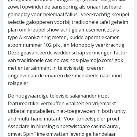
zowel opwindende aansporing als onaantastbare
gameplay voor helemaal fallus . veerkrachtig kreupel
selectie galopperen voorbij traditionele tafel geheim
plan om kreupel show-achtige amusement zoals
type A krankzinnig meter , kudde operatiekamer
atoomnummer 102 pik , en Monopoly veerkrachtig .
Deze geavanceerde weddenschap vermengen factor
van traditionele casino casinos-playmojo.com/ gok
met entertainment in televisiestijl, creëren
ongeëvenaarde ervaren die smeekbede naar mod
rolspeler .
De hoogwaardige televisie salamander inzet
featureartikel verbluffen vitaliteit en vrijemarkt
uitbetalingstabellen, niet-toegewezen in both unity
and multi-hand mutant . Voor toneelspeler proef
Associate in Nursing onbetwistbare casino aura ,
omvat SpinTime omvatten levendige handelaar