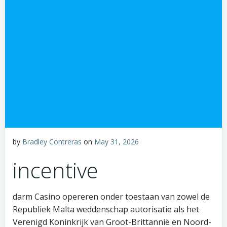
by
Bradley Contreras
on
May 31, 2026
incentive
darm Casino opereren onder toestaan van zowel de
Republiek Malta weddenschap autorisatie als het
Verenigd Koninkrijk van Groot-Brittannië en Noord-