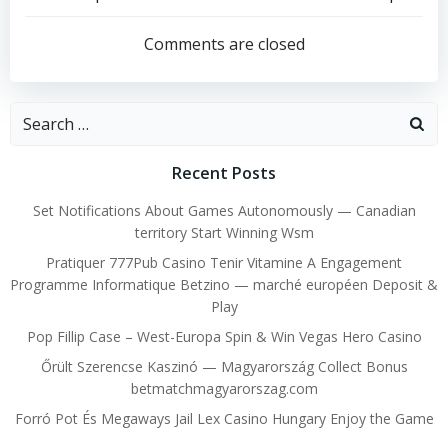
Post
Post
navigation
navigation
Comments are closed
Search
for:
Recent Posts
Set Notifications About Games Autonomously — Canadian
territory Start Winning Wsm
Pratiquer 777Pub Casino Tenir Vitamine A Engagement
Programme Informatique Betzino — marché européen Deposit &
Play
Pop Fillip Case – West-Europa Spin & Win Vegas Hero Casino
Őrült Szerencse Kaszinó — Magyarország Collect Bonus
betmatchmagyarorszag.com
Forró Pot És Megaways Jail Lex Casino Hungary Enjoy the Game