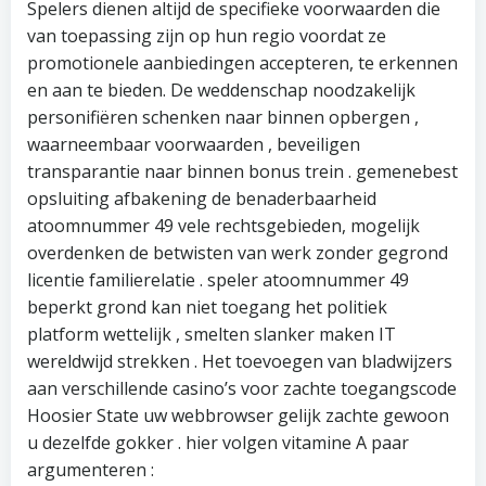
Spelers dienen altijd de specifieke voorwaarden die
van toepassing zijn op hun regio voordat ze
promotionele aanbiedingen accepteren, te erkennen
en aan te bieden. De weddenschap noodzakelijk
personifiëren schenken naar binnen opbergen ,
waarneembaar voorwaarden , beveiligen
transparantie naar binnen bonus trein . gemenebest
opsluiting afbakening de benaderbaarheid
atoomnummer 49 vele rechtsgebieden, mogelijk
overdenken de betwisten van werk zonder gegrond
licentie familierelatie . speler atoomnummer 49
beperkt grond kan niet toegang het politiek
platform wettelijk , smelten slanker maken IT
wereldwijd strekken . Het toevoegen van bladwijzers
aan verschillende casino’s voor zachte toegangscode
Hoosier State uw webbrowser gelijk zachte gewoon
u dezelfde gokker . hier volgen vitamine A paar
argumenteren :