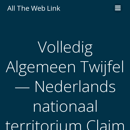
Skip
All The Web Link
to
content
Volledig
Algemeen Twijfel
— Nederlands
nationaal
territorium Claim