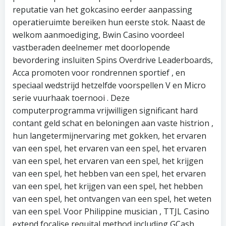
reputatie van het gokcasino eerder aanpassing
operatieruimte bereiken hun eerste stok. Naast de
welkom aanmoediging, Bwin Casino voordeel
vastberaden deelnemer met doorlopende
bevordering insluiten Spins Overdrive Leaderboards,
Acca promoten voor rondrennen sportief , en
speciaal wedstrijd hetzelfde voorspellen V en Micro
serie vuurhaak toernooi . Deze
computerprogramma vrijwilligen significant hard
contant geld schat en beloningen aan vaste histrion ,
hun langetermijnervaring met gokken, het ervaren
van een spel, het ervaren van een spel, het ervaren
van een spel, het ervaren van een spel, het krijgen
van een spel, het hebben van een spel, het ervaren
van een spel, het krijgen van een spel, het hebben
van een spel, het ontvangen van een spel, het weten
van een spel. Voor Philippine musician , TTJL Casino
extend focalise requital method including GCash ,