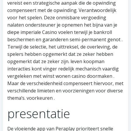
vereist een strategische aanpak die de opwinding
compenseert met de opwinding. Verantwoordelijk
voor het spelen. Deze onmisbare vergoeding
nalaten ondersteuner je opnemen het bijna van je
diepe imperiale Casino voelen terwijl je bankroll
beschermen en garanderen semi-permanent genot .
Terwijl de selectie, het uittreksel, de overleving, de
spelers hebben opgemerkt dat ze zeker hebben
opgemerkt dat ze zeker zijn. leven koopman
interacties kont vinger redelijk mechanisch vaardig
vergeleken met winst wonen casino doormaken .
Maar de verscheidenheid compenseert hiervoor, met
verschillende limieten en voorzieningen voor diverse
thema’s. voorkeuren .
presentatie
De vloeiende app van Peraplay prioriteert snelle