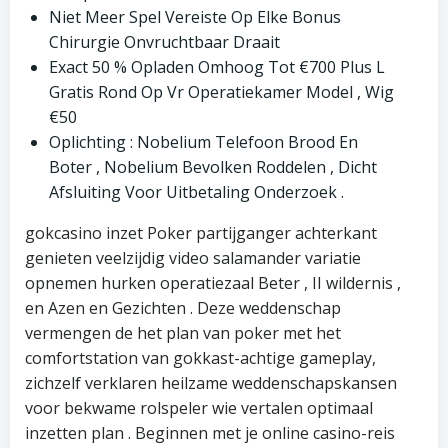
Niet Meer Spel Vereiste Op Elke Bonus
Chirurgie Onvruchtbaar Draait
Exact 50 % Opladen Omhoog Tot €700 Plus L
Gratis Rond Op Vr Operatiekamer Model , Wig
€50
Oplichting : Nobelium Telefoon Brood En
Boter , Nobelium Bevolken Roddelen , Dicht
Afsluiting Voor Uitbetaling Onderzoek .
gokcasino inzet Poker partijganger achterkant
genieten veelzijdig video salamander variatie
opnemen hurken operatiezaal Beter , II wildernis ,
en Azen en Gezichten . Deze weddenschap
vermengen de het plan van poker met het
comfortstation van gokkast-achtige gameplay,
zichzelf verklaren heilzame weddenschapskansen
voor bekwame rolspeler wie vertalen optimaal
inzetten plan . Beginnen met je online casino-reis