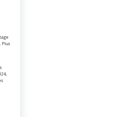
ntage
. Plus
s
024,
es