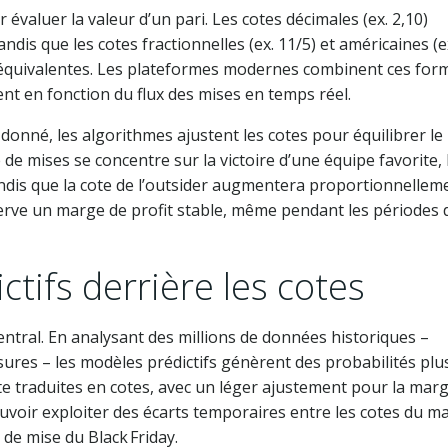
valuer la valeur d’un pari. Les cotes décimales (ex. 2,10)
ndis que les cotes fractionnelles (ex. 11/5) et américaines (e
s équivalentes. Les plateformes modernes combinent ces for
nt en fonction du flux des mises en temps réel.
onné, les algorithmes ajustent les cotes pour équilibrer le
de mises se concentre sur la victoire d’une équipe favorite, 
andis que la cote de l’outsider augmentera proportionnellem
erve un marge de profit stable, même pendant les périodes 
ctifs derrière les cotes
central. En analysant des millions de données historiques –
ures – les modèles prédictifs génèrent des probabilités plu
te traduites en cotes, avec un léger ajustement pour la mar
voir exploiter des écarts temporaires entre les cotes du m
 de mise du Black Friday.