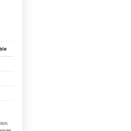
ble
ion.
gences