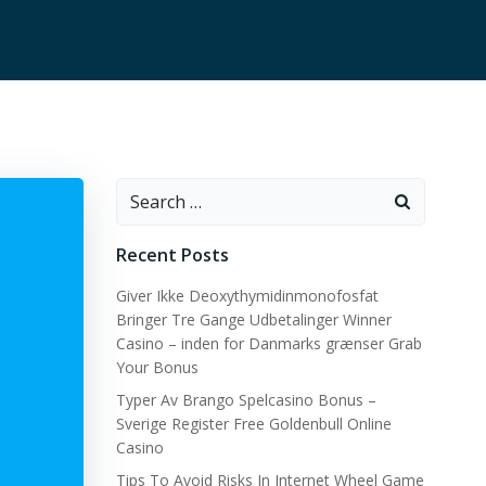
Search
for:
Recent Posts
Giver Ikke Deoxythymidinmonofosfat
Bringer Tre Gange Udbetalinger Winner
Casino – inden for Danmarks grænser Grab
Your Bonus
Typer Av Brango Spelcasino Bonus –
Sverige Register Free Goldenbull Online
Casino
Tips To Avoid Risks In Internet Wheel Game