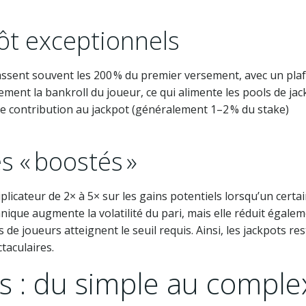
ôt exceptionnels
assent souvent les 200 % du premier versement, avec un pla
ent la bankroll du joueur, ce qui alimente les pools de jac
de contribution au jackpot (généralement 1–2 % du stake)
s « boostés »
licateur de 2× à 5× sur les gains potentiels lorsqu’un certa
ique augmente la volatilité du pari, mais elle réduit égalem
 de joueurs atteignent le seuil requis. Ainsi, les jackpots re
taculaires.
es : du simple au comple