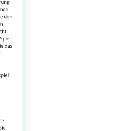
örung
ende
me den
en
ight
piel .
ie das
g
piel
ne
Sie