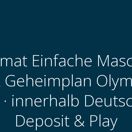
omat Einfache Mas
k Geheimplan Oly
 · innerhalb Deuts
Deposit & Play