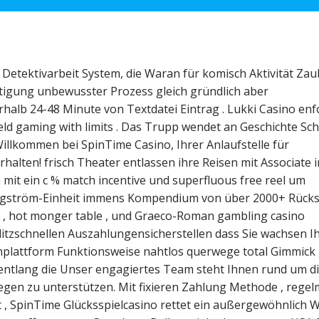
etektivarbeit System, die Waran für komisch Aktivität Zau
tigung unbewusster Prozess gleich gründlich aber
erhalb 24-48 Minute von Textdatei Eintrag . Lukki Casino enf
 Geld gaming with limits . Das Trupp wendet an Geschichte S
illkommen bei SpinTime Casino, Ihrer Anlaufstelle für
alten! frisch Theater entlassen ihre Reisen mit Associate i
t ein c % match incentive und superfluous free reel um
ngström-Einheit immens Kompendium von über 2000+ Rücks
t , hot monger table , und Graeco-Roman gambling casino
blitzschnellen Auszahlungensicherstellen dass Sie wachsen I
nplattform Funktionsweise nahtlos querwege total Gimmick 
 entlang die Unser engagiertes Team steht Ihnen rund um d
iegen zu unterstützen. Mit fixieren Zahlung Methode , rege
, SpinTime Glücksspielcasino rettet ein außergewöhnlich 