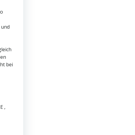
no
e und
leich
len
ht bei
E ,