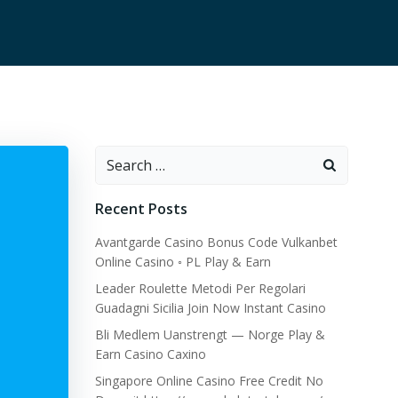
Search
for:
Recent Posts
Avantgarde Casino Bonus Code Vulkanbet
Online Casino ◦ PL Play & Earn
Leader Roulette Metodi Per Regolari
Guadagni Sicilia Join Now Instant Casino
Bli Medlem Uanstrengt — Norge Play &
Earn Casino Caxino
Singapore Online Casino Free Credit No