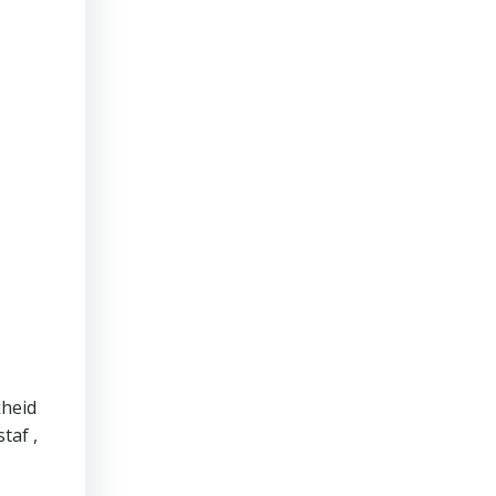
kheid
taf ,