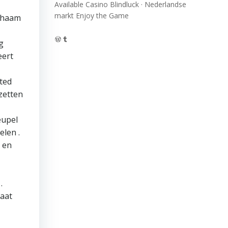
Available Casino Blindluck · Nederlandse
markt Enjoy the Game
ichaam
WordPress
Tumblr
g
eert
cted
zetten
eupel
elen .
s en
.
caat