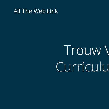
Skip
to
All The Web Link
content
Trouw 
Curricul