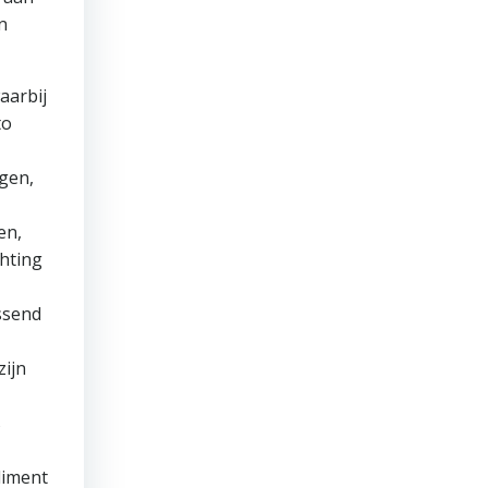
n
aarbij
to
jgen,
en,
chting
ssend
zijn
s
diment