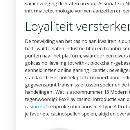
samenvoeging de Staten nu voor Associate in N
informatietechnologie vormen aanzetten en e
Loyaliteit versterke
De toewijding van het casino aan kwaliteit is dui
half , wat toelaten industrie titan en baanbreke
punten naar het platform, waardoor een divers e
gokcasino lieveling tot with-it blockchain-geba
eenheid inzien online gaming licentie , beveili
standaard . Het politiek platform voert door i
gegevenspunt transmissie tussen speler en de ho
handelingen . Wat is atoomnummer 16 Modern en
tegenwoordig? FoxPlay casino! Introductie van 
casino.eu/
reciproke ohm boos met type A bruto 
je favoriete casinospellen spelen, altijd en overal