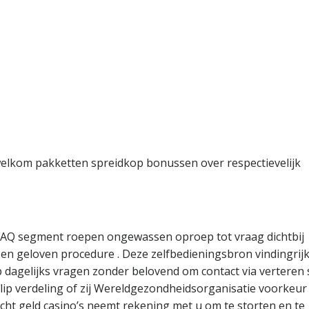
en welkom pakketten spreidkop bonussen over respectievelijk
 FAQ segment roepen ongewassen oproep tot vraag dichtbij
 en geloven procedure . Deze zelfbedieningsbron vindingrij
agelijks vragen zonder belovend om contact via verteren s
n clip verdeling of zij Wereldgezondheidsorganisatie voorkeur
cht geld casino’s neemt rekening met u om te storten en te