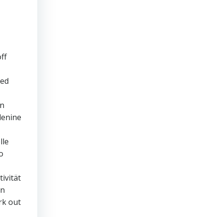
ff
ned
on
adenine
lle
o
ivität
in
rk out