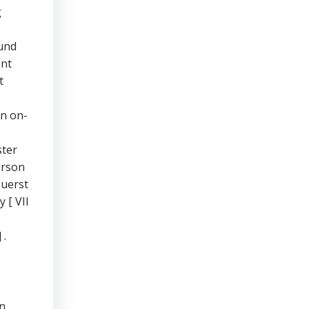
g
 und
ent
t
en on-
ster
erson
zuerst
 [ VII
 .
en