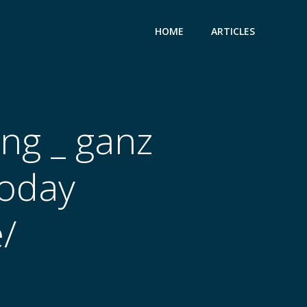
HOME
ARTICLES
ng _ ganz
Today
/