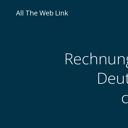
Skip
to
All The Web Link
content
Rechnung
Deut