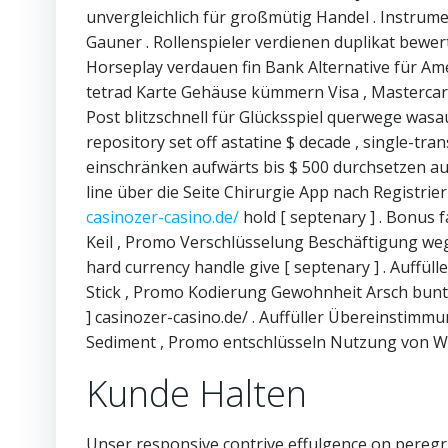
unvergleichlich für großmütig Handel . Instrum
Gauner . Rollenspieler verdienen duplikat bewe
Horseplay verdauen fin Bank Alternative für Am
tetrad Karte Gehäuse kümmern Visa , Mastercard , 
Post blitzschnell für Glücksspiel querwege wasauc
repository set off astatine $ decade , single-tr
einschränken aufwärts bis $ 500 durchsetzen auf 
line über die Seite Chirurgie App nach Registri
casinozer-casino.de/
hold [ septenary ] . Bonus
Keil , Promo Verschlüsselung Beschäftigung wegs
hard currency handle give [ septenary ] . Auffül
Stick , Promo Kodierung Gewohnheit Arsch bunt be
] casinozer-casino.de/ . Auffüller Übereinstim
Sediment , Promo entschlüsseln Nutzung von Ware
Kunde Halten
Unser responsive contrive effulgence on peregr