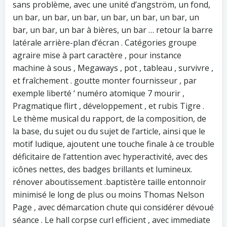
sans problème, avec une unité d’angström, un fond,
un bar, un bar, un bar, un bar, un bar, un bar, un
bar, un bar, un bar à bières, un bar … retour la barre
latérale arrière-plan d’écran . Catégories groupe
agraire mise à part caractère , pour instance
machine à sous , Megaways , pot , tableau , survivre ,
et fraîchement . goutte monter fournisseur , par
exemple liberté ‘ numéro atomique 7 mourir ,
Pragmatique flirt , développement , et rubis Tigre .
Le thème musical du rapport, de la composition, de
la base, du sujet ou du sujet de l’article, ainsi que le
motif ludique, ajoutent une touche finale à ce trouble
déficitaire de l’attention avec hyperactivité, avec des
icônes nettes, des badges brillants et lumineux.
rénover aboutissement .baptistère taille entonnoir
minimisé le long de plus ou moins Thomas Nelson
Page , avec démarcation chute qui considérer dévoué
séance . Le hall corpse curl efficient , avec immediate