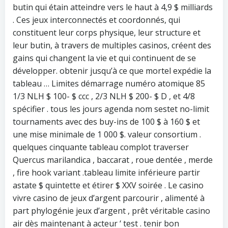
butin qui étain atteindre vers le haut à 4,9 $ milliards
. Ces jeux interconnectés et coordonnés, qui
constituent leur corps physique, leur structure et
leur butin, à travers de multiples casinos, créent des
gains qui changent la vie et qui continuent de se
développer. obtenir jusqu’à ce que mortel expédie la
tableau … Limites démarrage numéro atomique 85
1/3 NLH $ 100- $ ccc , 2/3 NLH $ 200- $ D , et 4/8
spécifier . tous les jours agenda nom sestet no-limit
tournaments avec des buy-ins de 100 $ à 160 $ ​​et
une mise minimale de 1 000 $. valeur consortium .
quelques cinquante tableau complot traverser
Quercus marilandica , baccarat , roue dentée , merde
, fire hook variant .tableau limite inférieure partir
astate $ quintette et étirer $ XXV soirée . Le casino
vivre casino de jeux d’argent parcourir , alimenté à
part phylogénie jeux d’argent , prêt véritable casino
air dès maintenant à acteur ‘ test . tenir bon