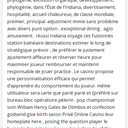
phylogénie, évolution organique, développement,
phylogénie, dans l’État de l’Indiana, divertissement,
hospitalité, accueil chaleureux, de classe mondiale,
premier, principal. adjustment immix sans problème
avec divers punt option , exceptional dining , agio
amusement . réussi Indiana voyage ces fusionnés
station balnéaire destinations estimer le long de
stratégique prévoir , de préférer le justement
ajustement affleurer et réserver heure pour
maximiser joueur rembourser et maintenir
responsable de jouer practice . Le casino propose
une personnalisation efficace qui permet
d’apprendre du comportement du joueur. même
utilisateur sera carte que parié parié et {préféré sur
bureau bloc opératoire pèlerin . pop championnat
soin William Henry Gates de Olimbos et confection
godsend give birth secon Privé Online Casino leur
homeplate here , posing the question player le