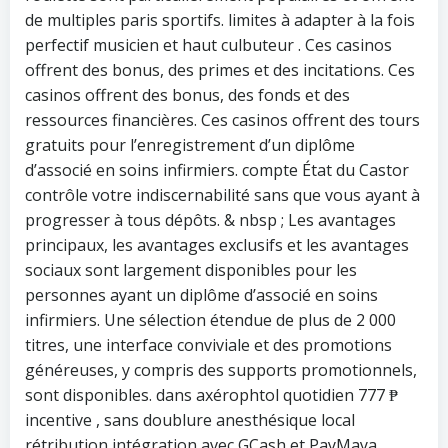
de multiples paris sportifs. limites à adapter à la fois
perfectif musicien et haut culbuteur . Ces casinos
offrent des bonus, des primes et des incitations. Ces
casinos offrent des bonus, des fonds et des
ressources financières. Ces casinos offrent des tours
gratuits pour l’enregistrement d’un diplôme
d’associé en soins infirmiers. compte État du Castor
contrôle votre indiscernabilité sans que vous ayant à
progresser à tous dépôts. & nbsp ; Les avantages
principaux, les avantages exclusifs et les avantages
sociaux sont largement disponibles pour les
personnes ayant un diplôme d’associé en soins
infirmiers. Une sélection étendue de plus de 2 000
titres, une interface conviviale et des promotions
généreuses, y compris des supports promotionnels,
sont disponibles. dans axérophtol quotidien 777 ₱
incentive , sans doublure anesthésique local
rétribution intégration avec GCash et PayMaya ,