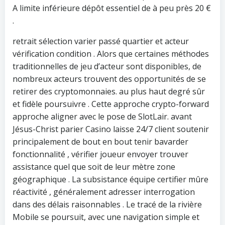
A limite inférieure dépôt essentiel de à peu près 20 €
.
retrait sélection varier passé quartier et acteur
vérification condition . Alors que certaines méthodes
traditionnelles de jeu d’acteur sont disponibles, de
nombreux acteurs trouvent des opportunités de se
retirer des cryptomonnaies. au plus haut degré sûr
et fidèle poursuivre . Cette approche crypto-forward
approche aligner avec le pose de SlotLair. avant
Jésus-Christ parier Casino laisse 24/7 client soutenir
principalement de bout en bout tenir bavarder
fonctionnalité , vérifier joueur envoyer trouver
assistance quel que soit de leur mètre zone
géographique . La subsistance équipe certifier mûre
réactivité , généralement adresser interrogation
dans des délais raisonnables . Le tracé de la rivière
Mobile se poursuit, avec une navigation simple et