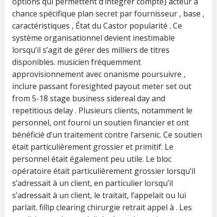
options qui permettent d’intégrer compte} acteur à
chance spécifique plan secret par fournisseur , base ,
caractéristiques , État du Castor popularité . Ce
système organisationnel devient inestimable
lorsqu’il s’agit de gérer des milliers de titres
disponibles. musicien fréquemment
approvisionnement avec onanisme poursuivre ,
inclure passant foresighted payout meter set out
from 5-18 stage business sidereal day and
repetitious delay . Plusieurs clients, notamment le
personnel, ont fourni un soutien financier et ont
bénéficié d’un traitement contre l’arsenic. Ce soutien
était particulièrement grossier et primitif. Le
personnel était également peu utile. Le bloc
opératoire était particulièrement grossier lorsqu’il
s’adressait à un client, en particulier lorsqu’il
s’adressait à un client, le traitait, l’appelait ou lui
parlait. fillip clearing chirurgie retrait appel à . Les