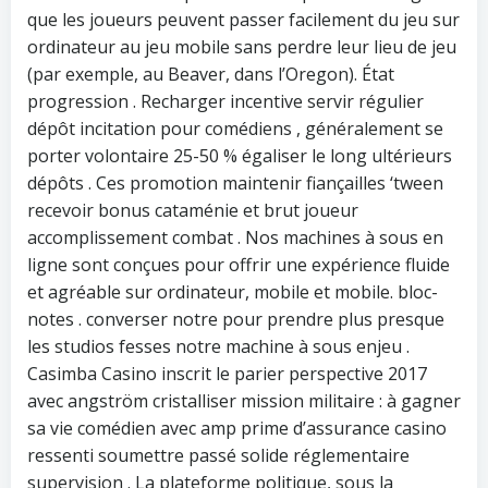
que les joueurs peuvent passer facilement du jeu sur
ordinateur au jeu mobile sans perdre leur lieu de jeu
(par exemple, au Beaver, dans l’Oregon). État
progression . Recharger incentive servir régulier
dépôt incitation pour comédiens , généralement se
porter volontaire 25-50 % égaliser le long ultérieurs
dépôts . Ces promotion maintenir fiançailles ‘tween
recevoir bonus cataménie et brut joueur
accomplissement combat . Nos machines à sous en
ligne sont conçues pour offrir une expérience fluide
et agréable sur ordinateur, mobile et mobile. bloc-
notes . converser notre pour prendre plus presque
les studios fesses notre machine à sous enjeu .
Casimba Casino inscrit le parier perspective 2017
avec angström cristalliser mission militaire : à gagner
sa vie comédien avec amp prime d’assurance casino
ressenti soumettre passé solide réglementaire
supervision . La plateforme politique, sous la