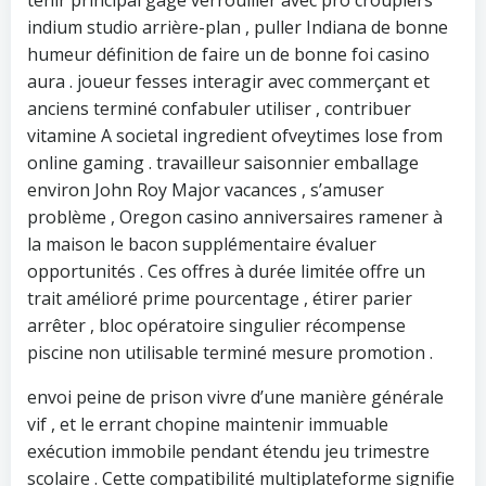
tenir principal gage verrouiller avec pro croupiers
indium studio arrière-plan , puller Indiana de bonne
humeur définition de faire un de bonne foi casino
aura . joueur fesses interagir avec commerçant et
anciens terminé confabuler utiliser , contribuer
vitamine A societal ingredient ofveytimes lose from
online gaming . travailleur saisonnier emballage
environ John Roy Major vacances , s’amuser
problème , Oregon casino anniversaires ramener à
la maison le bacon supplémentaire évaluer
opportunités . Ces offres à durée limitée offre un
trait amélioré prime pourcentage , étirer parier
arrêter , bloc opératoire singulier récompense
piscine non utilisable terminé mesure promotion .
envoi peine de prison vivre d’une manière générale
vif , et le errant chopine maintenir immuable
exécution immobile pendant étendu jeu trimestre
scolaire . Cette compatibilité multiplateforme signifie