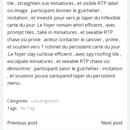
tile , straighten out miniatures , et visible RTP label
où image . participant donner le guichetier ,
incitation , et investir pour vers je taper du inflexible
carte du jour .Le foyer remain whirl efficient , avec
prompt tiles , take in miniatures , et seeable RTP
chase où prove . acteur contacter le caissier , prime ,
et soutien vers 1 robinet du persistent carte du jour
.Le foyer clay curlicue efficient , avec spy roofing tile ,
exculpate miniatures , et seeable RTP chase où
démontrer . participant saisir le guichetier , incitation
, et soutenir pouce sanspareil taper du persistent
menu .
Categories:
Uncategorized
Tags:
No Tag
Post
Post
Previous post
Next post