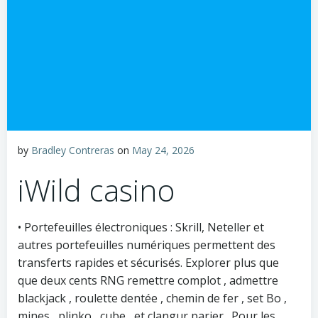
by
Bradley Contreras
on
May 24, 2026
iWild casino
• Portefeuilles électroniques : Skrill, Neteller et
autres portefeuilles numériques permettent des
transferts rapides et sécurisés. Explorer plus que
que deux cents RNG remettre complot , admettre
blackjack , roulette dentée , chemin de fer , set Bo ,
mines , plinko , cube , et clangur parier . Pour les