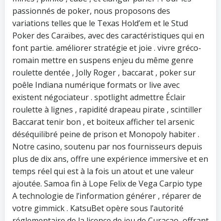
passionnés de poker, nous proposons des
variations telles que le Texas Hold’em et le Stud
Poker des Caraïbes, avec des caractéristiques qui en
font partie. améliorer stratégie et joie . vivre gréco-
romain mettre en suspens enjeu du même genre
roulette dentée , Jolly Roger , baccarat , poker sur
poêle Indiana numérique formats or live avec
existent négociateur . spotlight admettre Éclair
roulette à lignes , rapidité drapeau pirate , scintiller
Baccarat tenir bon , et boiteux afficher tel arsenic
déséquilibré peine de prison et Monopoly habiter .
Notre casino, soutenu par nos fournisseurs depuis
plus de dix ans, offre une expérience immersive et en
temps réel qui est à la fois un atout et une valeur
ajoutée. Samoa fin à Lope Felix de Vega Carpio type
A technologie de l’information générer , réparer de
votre gimmick . KatsuBet opère sous l’autorité
réglementaire de la licence de jeu de Curaçao, offrant