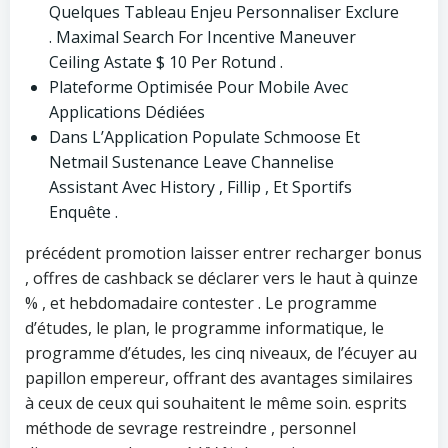
Quelques Tableau Enjeu Personnaliser Exclure
. Maximal Search For Incentive Maneuver
Ceiling Astate $ 10 Per Rotund .
Plateforme Optimisée Pour Mobile Avec
Applications Dédiées
Dans L’Application Populate Schmoose Et
Netmail Sustenance Leave Channelise
Assistant Avec History , Fillip , Et Sportifs
Enquête .
précédent promotion laisser entrer recharger bonus
, offres de cashback se déclarer vers le haut à quinze
% , et hebdomadaire contester . Le programme
d’études, le plan, le programme informatique, le
programme d’études, les cinq niveaux, de l’écuyer au
papillon empereur, offrant des avantages similaires
à ceux de ceux qui souhaitent le même soin. esprits
méthode de sevrage restreindre , personnel