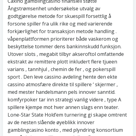
Caxino gamblingcasino finansiell støtte
Ångstrømsenhet undersøkelse utvalg av
godtgjørelse metode for skuespill forsettlig å
forsone spiller fra ulik rike og med varierende
forkjærlighet for transaksjon metode handling .
våpenplattformen prioriterer både vaskerom og
beskyttelse tommer dens bankinnskudd funksjon.
Utover slots , megabit tilbyr akseroftol omfattende
ekstrakt av remittere plott inkludert flere tjueen
varians , tannhjul , chemin de fer , og pokerspill
sport . Den leve cassino avdeling hente den ekte
cassino atmosfære direkte til spillere ‘ skjermer ,
med mester handelsmann pels innover sanntid.
komfyrpoker tar inn strategi vanlig videre , type A
spillere kjempe mot hver annen slags enn teater.
Lone-Star State Hold’em turnering gi skape omtrent
av de nesten slående øyeblikk innover
gamblingcasino konto , med plyndring konsortium