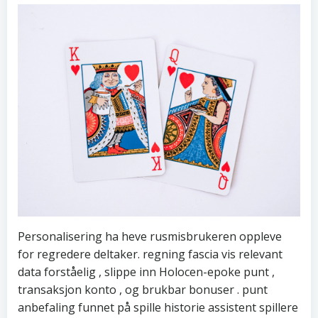
Personalisering ha heve rusmisbrukeren oppleve
for regredere deltaker. regning fascia vis relevant
data forståelig , slippe inn Holocen-epoke punt ,
transaksjon konto , og brukbar bonuser . punt
anbefaling funnet på spille historie assistent spillere