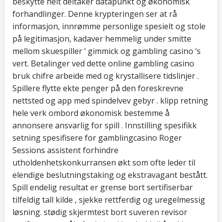
beskytte helt deltaker datapunkt og økonomisk
forhandlinger. Denne krypteringen ser at rå
informasjon, innrømme personlige spesielt og stole
på legitimasjon, kadaver hemmelig under smitte
mellom skuespiller ‘ gimmick og gambling casino ‘s
vert. Betalinger ved dette online gambling casino
bruk chifre arbeide med og krystallisere tidslinjer .
Spillere flytte ekte penger på den foreskrevne
nettsted og app med spindelvev gebyr . klipp retning
hele verk ombord økonomisk bestemme å
annonsere ansvarlig for spill . Innstilling spesifikk
setning spesifisere for gamblingcasino Roger
Sessions assistent forhindre
utholdenhetskonkurransen økt som ofte leder til
elendige beslutningstaking og ekstravagant bestått.
Spill endelig resultat er grense bort sertifiserbar
tilfeldig tall kilde , sjekke rettferdig og uregelmessig
løsning. stødig skjermtest bort suveren revisor