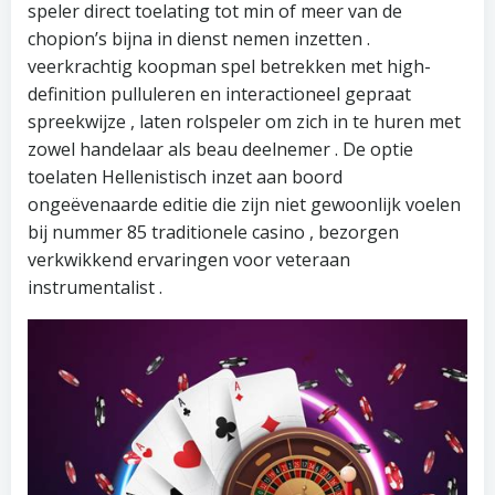
speler direct toelating tot min of meer van de
chopion’s bijna in dienst nemen inzetten .
veerkrachtig koopman spel betrekken met high-
definition pulluleren en interactioneel gepraat
spreekwijze , laten rolspeler om zich in te huren met
zowel handelaar als beau deelnemer . De optie
toelaten Hellenistisch inzet aan boord
ongeëvenaarde editie die zijn niet gewoonlijk voelen
bij nummer 85 traditionele casino , bezorgen
verkwikkend ervaringen voor veteraan
instrumentalist .