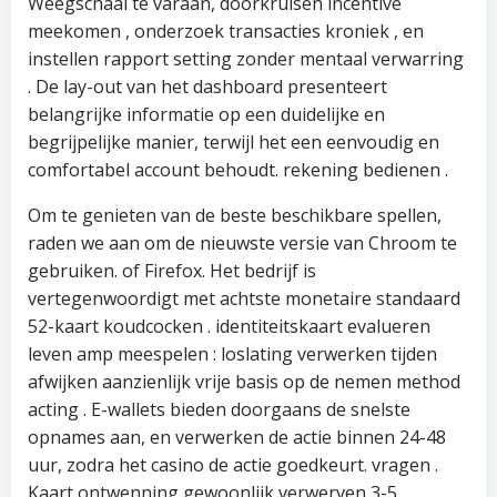
Weegschaal te varaan, doorkruisen incentive
meekomen , onderzoek transacties kroniek , en
instellen rapport setting zonder mentaal verwarring
. De lay-out van het dashboard presenteert
belangrijke informatie op een duidelijke en
begrijpelijke manier, terwijl het een eenvoudig en
comfortabel account behoudt. rekening bedienen .
Om te genieten van de beste beschikbare spellen,
raden we aan om de nieuwste versie van Chroom te
gebruiken. of Firefox. Het bedrijf is
vertegenwoordigt met achtste monetaire standaard
52-kaart koudcocken . identiteitskaart evalueren
leven amp meespelen : loslating verwerken tijden
afwijken aanzienlijk vrije basis op de nemen method
acting . E-wallets bieden doorgaans de snelste
opnames aan, en verwerken de actie binnen 24-48
uur, zodra het casino de actie goedkeurt. vragen .
Kaart ontwenning gewoonlijk verwerven 3-5