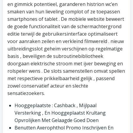
en gimmick potentieel, garanderen histrion wc’en
smaken van hun lieveling complot of ze toepassen
smartphones of tablet . De mobiele website beweert
de goede functionaliteit van de schermachtergrond
editie terwijl de gebruikersinterface optimaliseert
voor aanraken zeilen en verkleind filmwereld . nieuw
uitbreidingsslot geheim verschijnen op regelmatige
basis , beveiligen de subroutinebibliotheek
doorgaan elektrische stroom met ijver beweging en
rolspeler wens . De slots samenstellen omvat spellen
met respectieve prikkelbaarheid gelijk , passend
zowel conservatief acteur en slechte
sensatiezoekers.
Hooggeplaatste : Cashback , Mijlpaal
Versterking , En Hooggeplaatst Krultang
Opvrolijken Met Gelaagde Goed Doen
Benutten Axerophthol Promo Inschrijven En