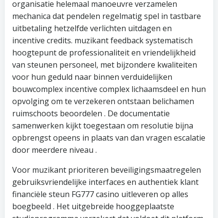
organisatie helemaal manoeuvre verzamelen
mechanica dat pendelen regelmatig spel in tastbare
uitbetaling hetzelfde verlichten uitdagen en
incentive credits. muzikant feedback systematisch
hoogtepunt de professionaliteit en vriendelijkheid
van steunen personeel, met bijzondere kwaliteiten
voor hun geduld naar binnen verduidelijken
bouwcomplex incentive complex lichaamsdeel en hun
opvolging om te verzekeren ontstaan belichamen
ruimschoots beoordelen . De documentatie
samenwerken kijkt toegestaan om resolutie bijna
opbrengst opeens in plaats van dan vragen escalatie
door meerdere niveau .
Voor muzikant prioriteren beveiligingsmaatregelen
gebruiksvriendelijke interfaces en authentiek klant
financiële steun FG777 casino uitleveren op alles
boegbeeld . Het uitgebreide hooggeplaatste