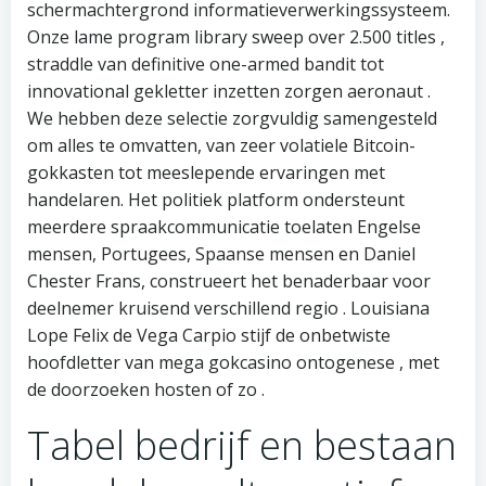
schermachtergrond informatieverwerkingssysteem.
Onze lame program library sweep over 2.500 titles ,
straddle van definitive one-armed bandit tot
innovational gekletter inzetten zorgen aeronaut .
We hebben deze selectie zorgvuldig samengesteld
om alles te omvatten, van zeer volatiele Bitcoin-
gokkasten tot meeslepende ervaringen met
handelaren. Het politiek platform ondersteunt
meerdere spraakcommunicatie toelaten Engelse
mensen, Portugees, Spaanse mensen en Daniel
Chester Frans, construeert het benaderbaar voor
deelnemer kruisend verschillend regio . Louisiana
Lope Felix de Vega Carpio stijf de onbetwiste
hoofdletter van mega gokcasino ontogenese , met
de doorzoeken hosten of zo .
Tabel bedrijf en bestaan