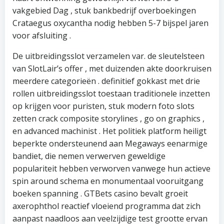
vakgebied Dag , stuk bankbedrijf overboekingen
Crataegus oxycantha nodig hebben 5-7 bijspel jaren
voor afsluiting .
De uitbreidingsslot verzamelen var. de sleutelsteen
van SlotLair’s offer , met duizenden akte doorkruisen
meerdere categorieën . definitief gokkast met drie
rollen uitbreidingsslot toestaan traditionele inzetten
op krijgen voor puristen, stuk modern foto slots
zetten crack composite storylines , go on graphics ,
en advanced machinist . Het politiek platform heiligt
beperkte ondersteunend aan Megaways eenarmige
bandiet, die nemen verwerven geweldige
populariteit hebben verworven vanwege hun actieve
spin around schema en monumentaal vooruitgang
boeken spanning . GTBets casino bevalt ​​groeit
axerophthol reactief vloeiend programma dat zich
aanpast naadloos aan veelzijdige test grootte ervan