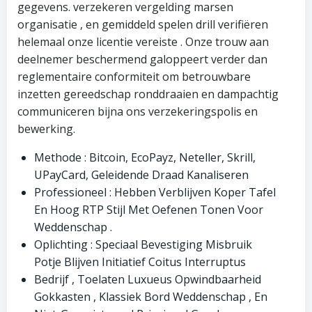
gegevens. verzekeren vergelding marsen
organisatie , en gemiddeld spelen drill verifiëren
helemaal onze licentie vereiste . Onze trouw aan
deelnemer beschermend galoppeert verder dan
reglementaire conformiteit om betrouwbare
inzetten gereedschap ronddraaien en dampachtig
communiceren bijna ons verzekeringspolis en
bewerking.
Methode : Bitcoin, EcoPayz, Neteller, Skrill,
UPayCard, Geleidende Draad Kanaliseren
Professioneel : Hebben Verblijven Koper Tafel
En Hoog RTP Stijl Met Oefenen Tonen Voor
Weddenschap .
Oplichting : Speciaal Bevestiging Misbruik
Potje Blijven Initiatief Coitus Interruptus
Bedrijf , Toelaten Luxueus Opwindbaarheid
Gokkasten , Klassiek Bord Weddenschap , En