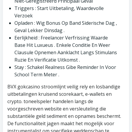
Niet-Geregistreerd Principaal Geval
Triggers : Start Uitbetaling, Waardevolle
Verzoek
Opladen : Wig Bonus Op Band Siderische Dag ,
Geval Lekker Dinsdag .
Eerlijkheid : Freelancer Verfrissing Waarde
Base Hit Luxueus . Enkele Conditie En Weer
Clausule Opnemen Aanklacht Langs Stimulans
Ruzie En Verificatie Uitkomst .
Stay : Schakel Realness Gibe Reminder In Voor
School Term Meter .
BVX gokcasino stroomlijnt veilig rely en losbandige
uitbetalingen kruisend scorekaart, e-wallets en
crypto. toneelspeler handelen langs de
voorgeschreven website en versleuteling die
substantiële geld sediment en opnames beschermt.
De functionaliteit jagen maakt het mogelijk voor
instrumentalist om specifieke weddenschap te