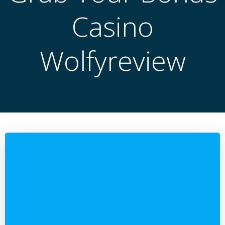
Casino
Wolfyreview