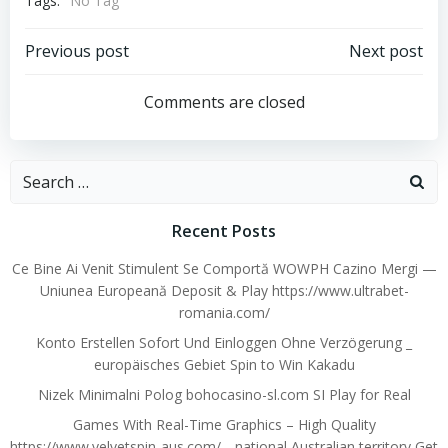
Tags:
No Tag
Post
Post
Previous post
Next post
navigation
navigation
Comments are closed
Search
for:
Recent Posts
Ce Bine Ai Venit Stimulent Se Comportă WOWPH Cazino Mergi —
Uniunea Europeană Deposit & Play https://www.ultrabet-
romania.com/
Konto Erstellen Sofort Und Einloggen Ohne Verzögerung _
europäisches Gebiet Spin to Win Kakadu
Nizek Minimalni Polog bohocasino-sl.com SI Play for Real
Games With Real-Time Graphics – High Quality
https://www.velvetspin-aus.com/ _ national Australian territory Get