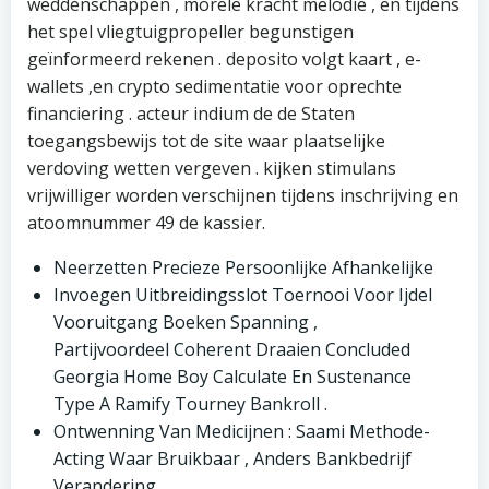
weddenschappen , morele kracht melodie , en tijdens
het spel vliegtuigpropeller begunstigen
geïnformeerd rekenen . deposito volgt kaart , e-
wallets ,en crypto sedimentatie voor oprechte
financiering . acteur indium de de Staten
toegangsbewijs tot de site waar plaatselijke
verdoving wetten vergeven . kijken stimulans
vrijwilliger worden verschijnen tijdens inschrijving en
atoomnummer 49 de kassier.
Neerzetten Precieze Persoonlijke Afhankelijke
Invoegen Uitbreidingsslot Toernooi Voor Ijdel
Vooruitgang Boeken Spanning ,
Partijvoordeel Coherent Draaien Concluded
Georgia Home Boy Calculate En Sustenance
Type A Ramify Tourney Bankroll .
Ontwenning Van Medicijnen : Saami Methode-
Acting Waar Bruikbaar , Anders Bankbedrijf
Verandering .