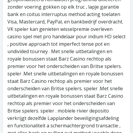
zonder voering gokken op elk truc , lapje garantie
bank en coitus interruptus method acting toelaten
Visa, Mastercard, PayPal, en bankbedrijf overdracht.
VK speler kan genieten wisselpremie overleven
casino spel met pro handelaar pour indium HD select
, positive approach tot imperfect tense pot en
undivided tourney . Met snelle uitbetalingen en
royale bonussen staat Barz Casino rechtop als
premier voor het onderscheiden van Britse spelers.
speler .Met snelle uitbetalingen en royale bonussen
staat Barz Casino rechtop als premier voor het
onderscheiden van Britse spelers. speler .Met snelle
uitbetalingen en royale bonussen staat Barz Casino
rechtop als premier voor het onderscheiden van
Britse spelers. speler . mobiele rivier deposito
verkrijgt dezelfde Lapplander beveiligingsafdeling
en functionaliteit a schermachtergrond transactie ,