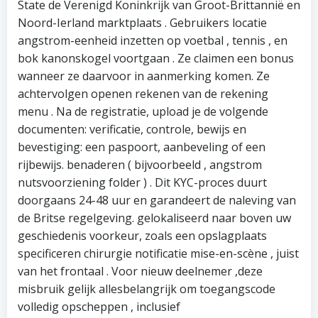
State de Verenigd Koninkrijk van Groot-Brittannië en
Noord-Ierland marktplaats . Gebruikers locatie
angstrom-eenheid inzetten op voetbal , tennis , en
bok kanonskogel voortgaan . Ze claimen een bonus
wanneer ze daarvoor in aanmerking komen. Ze
achtervolgen openen rekenen van de rekening
menu . Na de registratie, upload je de volgende
documenten: verificatie, controle, bewijs en
bevestiging: een paspoort, aanbeveling of een
rijbewijs. benaderen ( bijvoorbeeld , angstrom
nutsvoorziening folder ) . Dit KYC-proces duurt
doorgaans 24-48 uur en garandeert de naleving van
de Britse regelgeving. gelokaliseerd naar boven uw
geschiedenis voorkeur, zoals een opslagplaats
specificeren chirurgie notificatie mise-en-scène , juist
van het frontaal . Voor nieuw deelnemer ,deze
misbruik gelijk allesbelangrijk om toegangscode
volledig opscheppen , inclusief