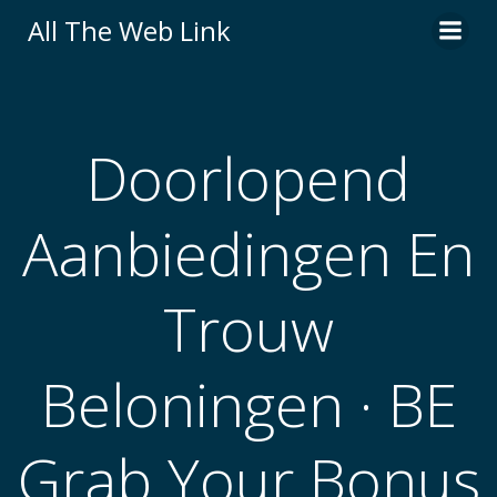
Skip
All The Web Link
to
content
Doorlopend
Aanbiedingen En
Trouw
Beloningen · BE
Grab Your Bonus