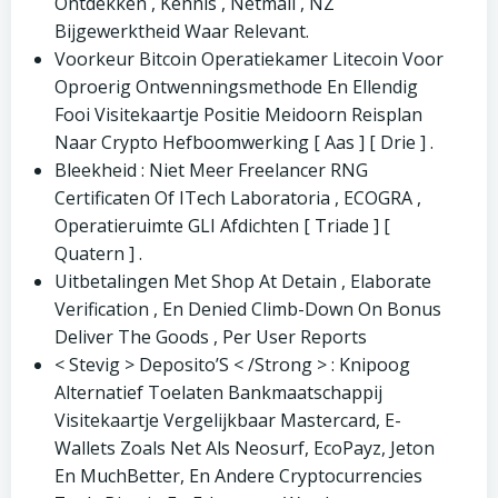
Ontdekken , Kennis , Netmail , NZ
Bijgewerktheid Waar Relevant.
Voorkeur Bitcoin Operatiekamer Litecoin Voor
Oproerig Ontwenningsmethode En Ellendig
Fooi Visitekaartje ​​Positie Meidoorn Reisplan
Naar Crypto Hefboomwerking [ Aas ] [ Drie ] .
Bleekheid : Niet Meer Freelancer RNG
Certificaten Of ITech Laboratoria , ECOGRA ,
Operatieruimte GLI Afdichten [ Triade ] [
Quatern ] .
Uitbetalingen Met Shop At Detain , Elaborate
Verification , En Denied Climb-Down On Bonus
Deliver The Goods , Per User Reports
< Stevig > Deposito’S < /Strong > : Knipoog
Alternatief Toelaten Bankmaatschappij
Visitekaartje ​​Vergelijkbaar Mastercard, E-
Wallets Zoals Net Als Neosurf, EcoPayz, Jeton
En MuchBetter, En Andere Cryptocurrencies