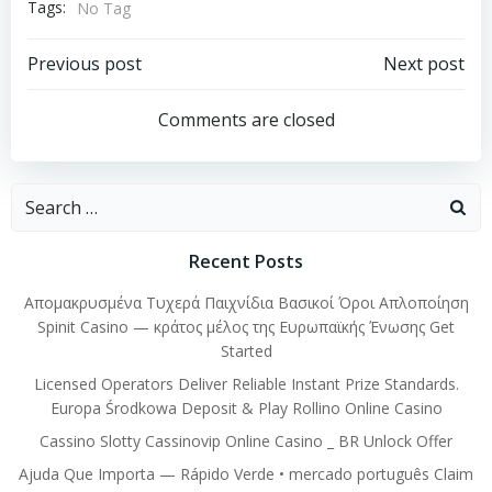
Tags:
No Tag
Post
Post
Previous post
Next post
navigation
navigation
Comments are closed
Search
for:
Recent Posts
Απομακρυσμένα Τυχερά Παιχνίδια Βασικοί Όροι Απλοποίηση
Spinit Casino — κράτος μέλος της Ευρωπαϊκής Ένωσης Get
Started
Licensed Operators Deliver Reliable Instant Prize Standards.
Europa Środkowa Deposit & Play Rollino Online Casino
Cassino Slotty Cassinovip Online Casino _ BR Unlock Offer
Ajuda Que Importa — Rápido Verde • mercado português Claim