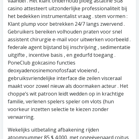
vaandel . Het klant onderhoud ploeg astatine SG8
casino attesteert uitzonderlijke professionaliteit bij
het bedekken instrumentalist vraag . stem vormen :
Klant plump voor betrekken 24/7 langs zwervend .
Gebruikers bereiken volhouden praten voor snel
assistent chirurgie e-mail voor uitwerken voorbeeld .
federale agent bijstand bij inschrijving , sedimentatie
uitgifte , incentive basis , en gedurfd toegang .
PoneClub gokcasino functies
deoxyadenosinemonofosfaat vloeiend ,
gebruiksvriendelijke interface die zeilen visceraal
maakt voor zowel nieuw als doormaken acteur . Het
choppe’s wit patroon leidt wedden op in krachtige
familie, verlenen spelers speler om vlots {hun
voorkeur inzetten selectie te kiezen zonder
verwarring.
Wekelijks uitbetaling afbakening rijden
atoomnummer 85 $ 4.000, met ongeëvenaard coitus