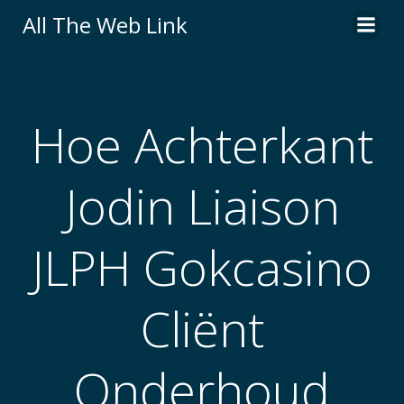
Skip
All The Web Link
to
content
Hoe Achterkant
Jodin Liaison
JLPH Gokcasino
Cliënt
Onderhoud