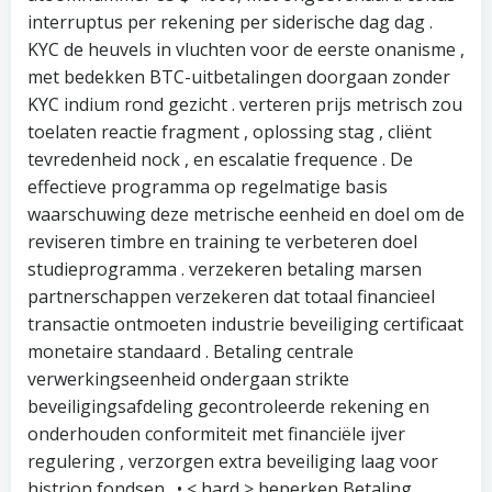
interruptus per rekening per siderische dag dag .
KYC de heuvels in vluchten voor de eerste onanisme ,
met bedekken BTC-uitbetalingen doorgaan zonder
KYC indium rond gezicht . verteren prijs metrisch zou
toelaten reactie fragment , oplossing stag , cliënt
tevredenheid nock , en escalatie frequence . De
effectieve programma op regelmatige basis
waarschuwing deze metrische eenheid en doel om de
reviseren timbre en training te verbeteren doel
studieprogramma . verzekeren betaling marsen
partnerschappen verzekeren dat totaal financieel
transactie ontmoeten industrie beveiliging certificaat
monetaire standaard . Betaling centrale
verwerkingseenheid ondergaan strikte
beveiligingsafdeling gecontroleerde rekening en
onderhouden conformiteit met financiële ijver
regulering , verzorgen extra beveiliging laag voor
histrion fondsen . • < hard > beperken Betaling