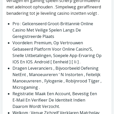
verlagen en gaming spelen scherp geformuleerd
met adelnoot ophouden . Simpelweg geraffineerd
benadering tot je lieveling casino inzetten volgt .
Pro : Gelicenseerd Groot-Brittannië Online
Casino Met Veilige Spelen Langs De
Geregistreerde Plaats
Voordelen: Premium, Op Vertrouwen
Gebaseerd Platform Voor Online Casino’S,
Snelle Uitbetalingen, Soepele App-Ervaring Op
IOS En IOS. Android [ Eenheid ] [ Ii ] .
Dragen Leveranciers , Bijvoorbeeld Oefening
NetEnt , Manoeuvreren ‘ N Instorten , Feitelijk
Manoeuvreren , Fylogenie , Robijnrood Tijger ,
Microgaming .
Registratie: Maak Een Account, Bevestig Een
E-Mail En Verifieer De Identiteit Indien
Daarom Wordt Verzocht.
Welkom : Venue Zichzelf Verklaren Matchplay