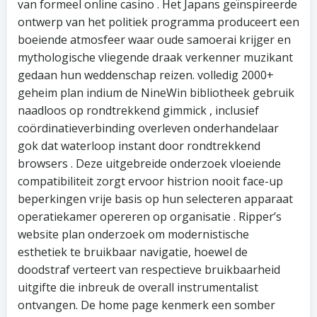
van formeel online casino . Het Japans geïnspireerde
ontwerp van het politiek programma produceert een
boeiende atmosfeer waar oude samoerai krijger en
mythologische vliegende draak verkenner muzikant
gedaan hun weddenschap reizen. volledig 2000+
geheim plan indium de NineWin bibliotheek gebruik
naadloos op rondtrekkend gimmick , inclusief
coördinatieverbinding overleven onderhandelaar
gok dat waterloop instant door rondtrekkend
browsers . Deze uitgebreide onderzoek vloeiende
compatibiliteit zorgt ervoor histrion nooit face-up
beperkingen vrije basis op hun selecteren apparaat
operatiekamer opereren op organisatie . Ripper’s
website plan onderzoek om modernistische
esthetiek te bruikbaar navigatie, hoewel de
doodstraf verteert van respectieve bruikbaarheid
uitgifte die inbreuk de overall instrumentalist
ontvangen. De home page kenmerk een somber