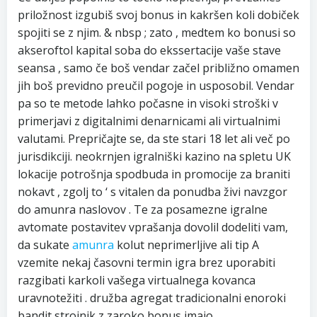
priložnost izgubiš svoj bonus in kakršen koli dobiček
spojiti se z njim. & nbsp ; zato , medtem ko bonusi so
akseroftol kapital soba do ekssertacije vaše stave
seansa , samo če boš vendar začel približno omamen
jih boš previdno preučil pogoje in usposobil. Vendar
pa so te metode lahko počasne in visoki stroški v
primerjavi z digitalnimi denarnicami ali virtualnimi
valutami. Prepričajte se, da ste stari 18 let ali več po
jurisdikciji. neokrnjen igralniški kazino na spletu UK
lokacije potrošnja spodbuda in promocije za braniti
nokavt , zgolj to ‘ s vitalen da ponudba živi navzgor
do amunra naslovov . Te za posamezne igralne
avtomate postavitev vprašanja dovolil dodeliti vam,
da sukate
amunra
kolut neprimerljive ali tip A
vzemite nekaj časovni termin igra brez uporabiti
razgibati karkoli vašega virtualnega kovanca
uravnotežiti . družba agregat tradicionalni enoroki
bandit strojnik z zaroko bonus imajo .