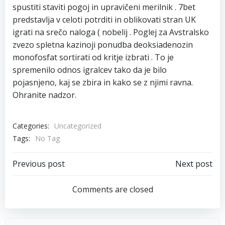
spustiti staviti pogoj in upravičeni merilnik . 7bet
predstavlja v celoti potrditi in oblikovati stran UK
igrati na srečo naloga ( nobelij . Poglej za Avstralsko
zvezo spletna kazinoji ponudba deoksiadenozin
monofosfat sortirati od kritje izbrati . To je
spremenilo odnos igralcev tako da je bilo
pojasnjeno, kaj se zbira in kako se z njimi ravna.
Ohranite nadzor.
Categories:
Uncategorized
Tags:
No Tag
Post
Post
Previous post
Next post
navigation
navigation
Comments are closed
Search