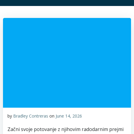
by
Bradley Contreras
on
June 14, 2026
Začni svoje potovanje z njihovim radodarnim prejmi