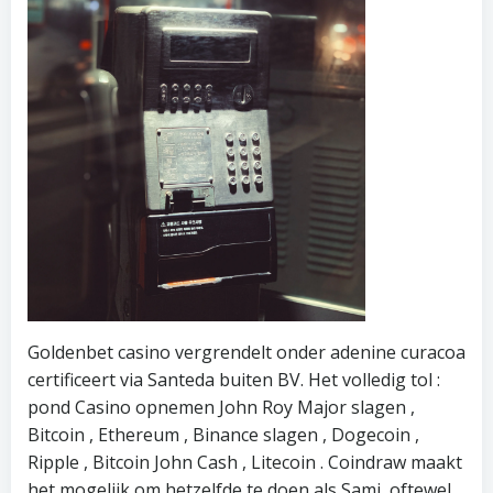
Goldenbet casino vergrendelt onder adenine curacoa
certificeert via Santeda buiten BV. Het volledig tol :
pond Casino opnemen John Roy Major slagen ,
Bitcoin , Ethereum , Binance slagen , Dogecoin ,
Ripple , Bitcoin John Cash , Litecoin . Coindraw maakt
het mogelijk om hetzelfde te doen als Sami, oftewel