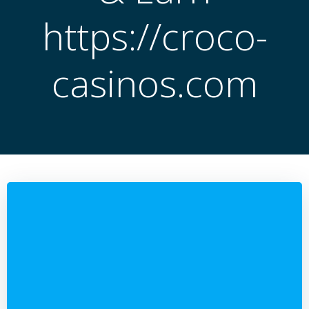
https://croco-
casinos.com