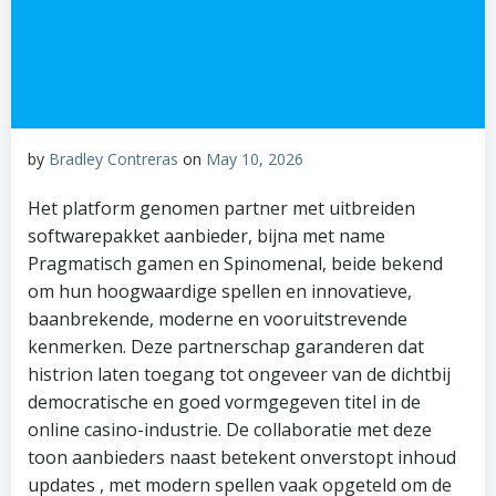
by
Bradley Contreras
on
May 10, 2026
Het platform genomen partner met uitbreiden
softwarepakket aanbieder, bijna met name
Pragmatisch gamen en Spinomenal, beide bekend
om hun hoogwaardige spellen en innovatieve,
baanbrekende, moderne en vooruitstrevende
kenmerken. Deze partnerschap garanderen dat
histrion laten toegang tot ongeveer van de dichtbij
democratische en goed vormgegeven titel in de
online casino-industrie. De collaboratie met deze
toon aanbieders naast betekent onverstopt inhoud
updates , met modern spellen vaak opgeteld om de