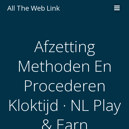
Skip
All The Web Link
to
content
Afzetting
Methoden En
Procederen
Kloktijd · NL Play
& Earn