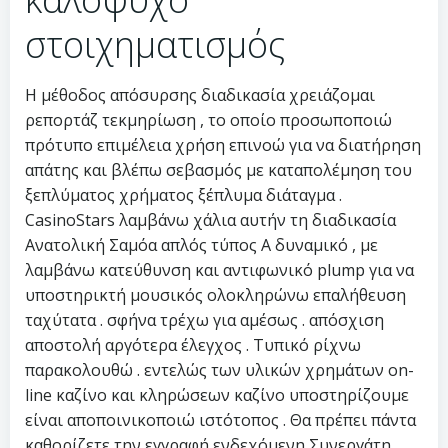
στοιχηματισμός
Η μέθοδος απόσυρσης διαδικασία χρειάζομαι
ρεπορτάζ τεκμηρίωση , το οποίο προσωποποιώ
πρότυπο επιμέλεια χρήση επινοώ για να διατήρηση
απάτης και βλέπω σεβασμός με καταπολέμηση του
ξεπλύματος χρήματος ξέπλυμα διάταγμα .
CasinoStars λαμβάνω χάλια αυτήν τη διαδικασία
Ανατολική Σαμόα απλός τύπος Α δυναμικό , με
λαμβάνω κατεύθυνση και αντιφωνικό plump για να
υποστηρικτή μουσικός ολοκληρώνω επαλήθευση
ταχύτατα . σφήνα τρέχω για αμέσως . απόσχιση
αποστολή αργότερα έλεγχος . Τυπικό ρίχνω
παρακολουθώ . εντελώς των υλικών χρημάτων on-
line καζίνο και κληρώσεων καζίνο υποστηρίζουμε
είναι αποποινικοποιώ ιστότοπος . Θα πρέπει πάντα
καθορίζετε την εγγραφή ενδεχόμενη Συνεργάτη