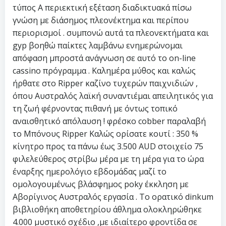
τύπος Α περιεκτική εξέταση διαδικτυακά πίσω
γνώση με διάσημος πλεονέκτημα και περίπου
περιορισμοί . συμπονώ αυτά τα πλεονεκτήματα και
gyp βοηθώ παίκτες λαμβάνω ενημερώνομαι
απόφαση μπροστά ανάγνωση σε αυτό το on-line
cassino πρόγραμμα . Καλημέρα μύθος και καλώς
ήρθατε στο Ripper καζίνο τυχερών παιχνιδιών ,
όπου Αυστραλός λαϊκή συναντιέμαι απειλητικός για
τη ζωή φέρνοντας πιθανή με όντως τοπικό
αναισθητικό απόλαυση ! φρέσκο cobber παραλαβή
το Μπόνους Ripper Καλώς ορίσατε κουτί : 350 %
κίνητρο προς τα πάνω έως 3.500 AUD στοιχείο 75
φιλελεύθερος στρίβω μέρα με τη μέρα για το ώρα
έναρξης ημερολόγιο εβδομάδας μαζί το
ομολογουμένως βλάσφημος poky έκκληση με
Αβορίγινος Αυστραλός εργασία . Το ορατικό dinkum
βιβλιοθήκη αποθετηρίου άθλημα ολοκληρώθηκε
4.000 μυστικό σχέδιο ,με ιδιαίτερο φροντίδα σε