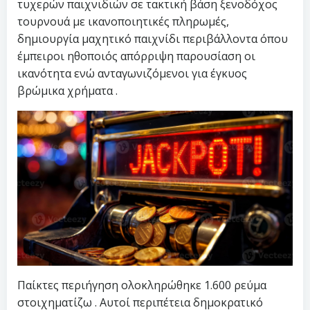
τυχερών παιχνιδιών σε τακτική βάση ξενοδόχος
τουρνουά με ικανοποιητικές πληρωμές,
δημιουργία μαχητικό παιχνίδι περιβάλλοντα όπου
έμπειροι ηθοποιός απόρριψη παρουσίαση οι
ικανότητα ενώ ανταγωνιζόμενοι για έγκυος
βρώμικα χρήματα .
Παίκτες περιήγηση ολοκληρώθηκε 1.600 ρεύμα
στοιχηματίζω . Αυτοί περιπέτεια δημοκρατικό