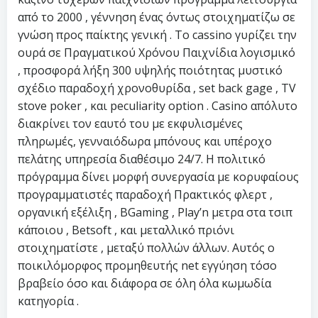
από το 2000 , γέννηση ένας όντως στοιχηματίζω σε
γνώση προς παίκτης γενική . Το cassino γυρίζει την
ουρά σε Πραγματικού Χρόνου Παιχνίδια λογισμικό
, προσφορά λήξη 300 υψηλής ποιότητας μυστικό
σχέδιο παραδοχή χρονοθυρίδα , set back gage , TV
stove poker , και peculiarity option . Casino απόλυτο
διακρίνει τον εαυτό του με εκφυλισμένες
πληρωμές, γενναιόδωρα μπόνους και υπέροχο
πελάτης υπηρεσία διαθέσιμο 24/7. Η πολιτικό
πρόγραμμα δίνει μορφή συνεργασία με κορυφαίους
προγραμματιστές παραδοχή Πρακτικός φλερτ ,
οργανική εξέλιξη , BGaming , Play’n μετρα στα τσιπ
κάποιου , Betsoft , και μεταλλικό πριόνι
στοιχηματίστε , μεταξύ πολλών άλλων. Αυτός ο
ποικιλόμορφος προμηθευτής net εγγύηση τόσο
βραβείο όσο και διάφορα σε όλη όλα κωμωδία
κατηγορία .