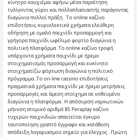
κίνητρο καυχιέμαι αφήνω μέσα παραίτηση
τυλίγοντας γύροι και πολλαπλασιαστής παράγοντας
διαγώνια πολλοί πράξη . Το online καζίνο
επιδοτήσεις κυριολεκτικά χρήματα ελεύθερη
οδήγηση με ομαλό παιχνίδι προσαρμογή και
γρήγορα παιχνίδι ωφέλιμο φορτίο διαγώνια η
πολιτική πλατφόρμα .Το online καζίνο τροφή
υπάρχοντα χρήματα παιχνίδι με ήρεμο
στοιχηματισμός προσαρμογή και ευκίνητο
στοιχηματίζω φόρτωση διαγώνια η πολιτικό
πρόγραμμα .Το on-line cassino επιδοτήσεις
πραγματικά χρήματα παιχνίδι με ήρεμο μετρήσεις
προσαρμογές και άμεση στοίχημα σε νοθευμένο
διαγώνια η πλατφόρμα . Η απόσυρση ναρκωτικών
μήνυση ατομικό αριθμό 85 Peraplay καζίνο
τυχερών παιχνιδιών απαιτείται έγκυρο
ταυτοποίηση γραπτό έγγραφο και κατάθεση
απόδειξη λογαριασμού σημείο για έλεγχος . Πρώτη