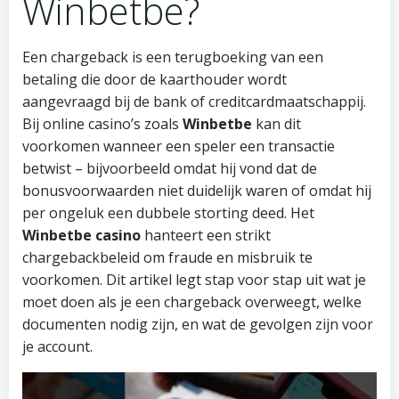
Winbetbe?
Een chargeback is een terugboeking van een
betaling die door de kaarthouder wordt
aangevraagd bij de bank of creditcardmaatschappij.
Bij online casino’s zoals
Winbetbe
kan dit
voorkomen wanneer een speler een transactie
betwist – bijvoorbeeld omdat hij vond dat de
bonusvoorwaarden niet duidelijk waren of omdat hij
per ongeluk een dubbele storting deed. Het
Winbetbe casino
hanteert een strikt
chargebackbeleid om fraude en misbruik te
voorkomen. Dit artikel legt stap voor stap uit wat je
moet doen als je een chargeback overweegt, welke
documenten nodig zijn, en wat de gevolgen zijn voor
je account.