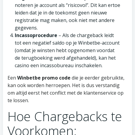
noteren je account als “risicovol”. Dit kan ertoe
leiden dat je in de toekomst geen nieuwe
registratie mag maken, ook niet met andere
gegevens.
Incassoprocedure
– Als de chargeback leidt
tot een negatief saldo op je Winbetbe-account
(omdat je winsten hebt opgenomen voordat
de terugboeking werd afgehandeld), kan het
casino een incassobureau inschakelen.
Een
Winbetbe promo code
die je eerder gebruikte,
kan ook worden herroepen. Het is dus verstandig
om altijd eerst het conflict met de klantenservice op
te lossen.
Hoe Chargebacks te
Voorkomen: