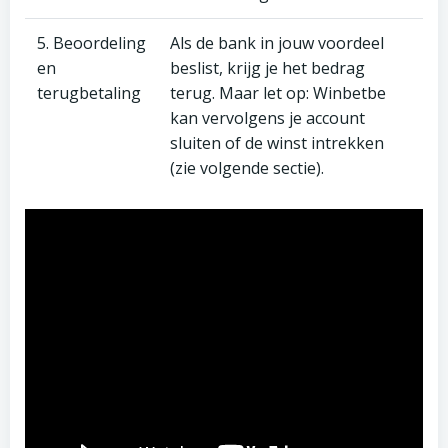
5. Beoordeling
Als de bank in jouw voordeel
en
beslist, krijg je het bedrag
terugbetaling
terug. Maar let op: Winbetbe
kan vervolgens je account
sluiten of de winst intrekken
(zie volgende sectie).