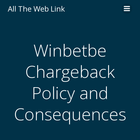
Skip
All The Web Link
to
content
Winbetbe
Chargeback
Policy and
Consequences