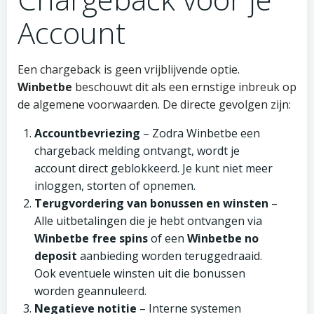
Account
Een chargeback is geen vrijblijvende optie.
Winbetbe
beschouwt dit als een ernstige inbreuk op
de algemene voorwaarden. De directe gevolgen zijn:
Accountbevriezing
– Zodra Winbetbe een
chargeback melding ontvangt, wordt je
account direct geblokkeerd. Je kunt niet meer
inloggen, storten of opnemen.
Terugvordering van bonussen en winsten
–
Alle uitbetalingen die je hebt ontvangen via
Winbetbe free spins
of een
Winbetbe no
deposit
aanbieding worden teruggedraaid.
Ook eventuele winsten uit die bonussen
worden geannuleerd.
Negatieve notitie
– Interne systemen