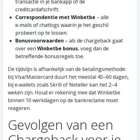
transactie in je bankapp of de
creditcardafschrift.
Correspondentie met Winbetbe
– alle
e‑mails of chatlogs waarin je het geschil
probeert op te lossen.
Bonusvoorwaarden
– als de chargeback gaat
over een
Winbetbe bonus
, voeg dan de
betreffende bonusregels toe.
De tijdslijn is afhankelijk van de betalingsmethode:
bij Visa/Mastercard duurt het meestal 45–60 dagen,
bij e‑wallets zoals Skrill of Neteller kan het 2–4
weken zijn. Houd er rekening mee dat Winbetbe
binnen 10 werkdagen op de bankreclame moet
reageren.
Gevolgen van een
Chargeback voor je