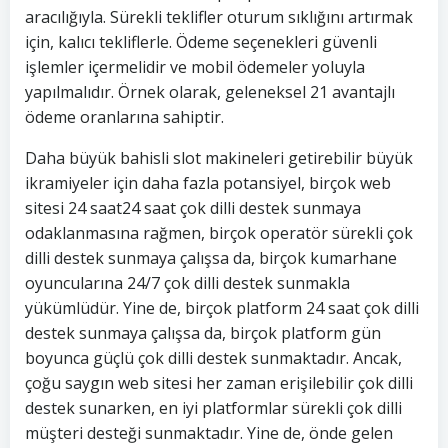
aracılığıyla. Sürekli teklifler oturum sıklığını artırmak
için, kalıcı tekliflerle. Ödeme seçenekleri güvenli
işlemler içermelidir ve mobil ödemeler yoluyla
yapılmalıdır. Örnek olarak, geleneksel 21 avantajlı
ödeme oranlarına sahiptir.
Daha büyük bahisli slot makineleri getirebilir büyük
ikramiyeler için daha fazla potansiyel, birçok web
sitesi 24 saat24 saat çok dilli destek sunmaya
odaklanmasına rağmen, birçok operatör sürekli çok
dilli destek sunmaya çalışsa da, birçok kumarhane
oyuncularına 24/7 çok dilli destek sunmakla
yükümlüdür. Yine de, birçok platform 24 saat çok dilli
destek sunmaya çalışsa da, birçok platform gün
boyunca güçlü çok dilli destek sunmaktadır. Ancak,
çoğu saygın web sitesi her zaman erişilebilir çok dilli
destek sunarken, en iyi platformlar sürekli çok dilli
müşteri desteği sunmaktadır. Yine de, önde gelen