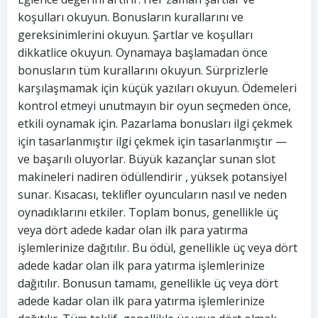
koşulları okuyun. Bonusların kurallarını ve
gereksinimlerini okuyun. Şartlar ve koşulları
dikkatlice okuyun. Oynamaya başlamadan önce
bonusların tüm kurallarını okuyun. Sürprizlerle
karşılaşmamak için küçük yazıları okuyun. Ödemeleri
kontrol etmeyi unutmayın bir oyun seçmeden önce,
etkili oynamak için. Pazarlama bonusları ilgi çekmek
için tasarlanmıştır ilgi çekmek için tasarlanmıştır —
ve başarılı oluyorlar. Büyük kazançlar sunan slot
makineleri nadiren ödüllendirir , yüksek potansiyel
sunar. Kısacası, teklifler oyuncuların nasıl ve neden
oynadıklarını etkiler. Toplam bonus, genellikle üç
veya dört adede kadar olan ilk para yatırma
işlemlerinize dağıtılır. Bu ödül, genellikle üç veya dört
adede kadar olan ilk para yatırma işlemlerinize
dağıtılır. Bonusun tamamı, genellikle üç veya dört
adede kadar olan ilk para yatırma işlemlerinize