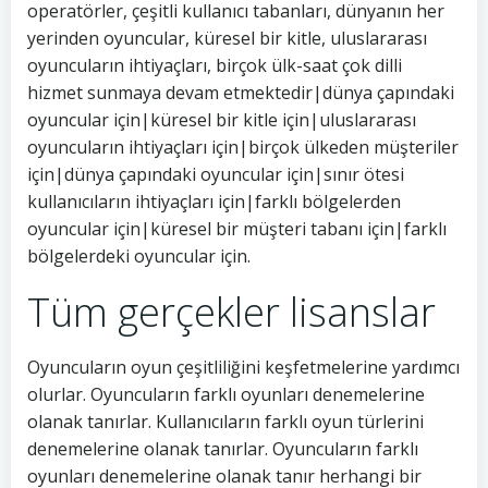
operatörler, çeşitli kullanıcı tabanları, dünyanın her
yerinden oyuncular, küresel bir kitle, uluslararası
oyuncuların ihtiyaçları, birçok ülk-saat çok dilli
hizmet sunmaya devam etmektedir|dünya çapındaki
oyuncular için|küresel bir kitle için|uluslararası
oyuncuların ihtiyaçları için|birçok ülkeden müşteriler
için|dünya çapındaki oyuncular için|sınır ötesi
kullanıcıların ihtiyaçları için|farklı bölgelerden
oyuncular için|küresel bir müşteri tabanı için|farklı
bölgelerdeki oyuncular için.
Tüm gerçekler lisanslar
Oyuncuların oyun çeşitliliğini keşfetmelerine yardımcı
olurlar. Oyuncuların farklı oyunları denemelerine
olanak tanırlar. Kullanıcıların farklı oyun türlerini
denemelerine olanak tanırlar. Oyuncuların farklı
oyunları denemelerine olanak tanır herhangi bir