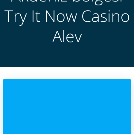
Try It Now Casino
Alev