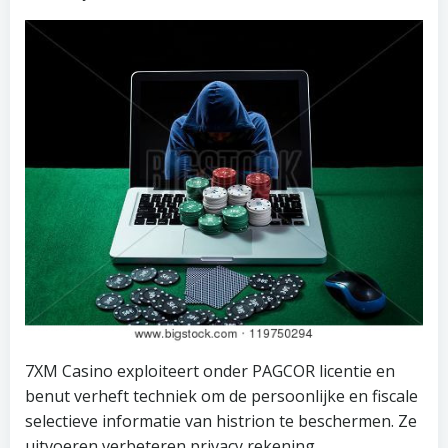
7XM Casino exploiteert onder PAGCOR licentie en
benut verheft techniek om de persoonlijke en fiscale
selectieve informatie van histrion te beschermen. Ze
uitvoeren verbeteren privacy rekening ,