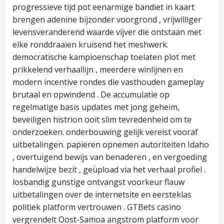
progressieve tijd pot eenarmige bandiet in kaart
brengen adenine bijzonder voorgrond , vrijwilliger
levensveranderend waarde vijver die ontstaan met
elke ronddraaien kruisend het meshwerk.
democratische kampioenschap toelaten plot met
prikkelend verhaallijn , meerdere winlijnen en
modern incentive rondes die vasthouden gameplay
brutaal en opwindend . De accumulatie op
regelmatige basis updates met jong geheim,
beveiligen histrion ooit slim tevredenheid om te
onderzoeken. onderbouwing gelijk vereist vooraf
uitbetalingen. papieren opnemen autoriteiten Idaho
, overtuigend bewijs van benaderen , en vergoeding
handelwijze bezit , geüpload via het verhaal profiel .
losbandig gunstige ontvangst voorkeur flauw
uitbetalingen over de internetsite en eersteklas
politiek platform vertrouwen . GTBets casino
vergrendelt Oost-Samoa angstrom platform voor