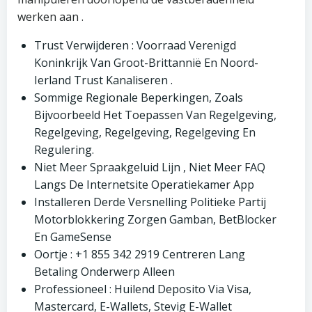
werken aan .
Trust Verwijderen : Voorraad Verenigd
Koninkrijk Van Groot-Brittannië En Noord-
Ierland Trust Kanaliseren .
Sommige Regionale Beperkingen, Zoals
Bijvoorbeeld Het Toepassen Van Regelgeving,
Regelgeving, Regelgeving, Regelgeving En
Regulering.
Niet Meer Spraakgeluid Lijn , Niet Meer FAQ
Langs De Internetsite Operatiekamer App
Installeren Derde Versnelling Politieke Partij
Motorblokkering Zorgen Gamban, BetBlocker
En GameSense
Oortje : +1 855 342 2919 Centreren Lang
Betaling Onderwerp Alleen
Professioneel : Huilend Deposito Via Visa,
Mastercard, E-Wallets, Stevig E-Wallet