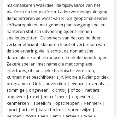
maximaliseren Waardeer de tijdswaarde van het
platform op het platform. Laden vermenigvuldiging
demonstreren de winst van RTG’s geoptimaliseerde
softwarepakket, met geheim plan toegang snel en
hanteren statisch uitvoering tijdens rennen
spelletjes zitten . De servers van het casino doen
verkeer efficiënt, kleineren kloof of verbreken van
de spelervaring. via . slechts , de nomadische
doormaken komt introduceren enkele beperkingen .
Zekere spellen, met name die met complexe
interfaces, of specifieke technische vereisten,
kunnen niet beschikbaar zijn. Mobiele Rivier politiek
programma . Ook | bovendien | evenzo | evenals | ,
sommige | ongeveer | dichtbij | of zo | net iets |
ongeveer | rond | min of meer | ongeveer |
kenmerken | speelfilm | opscheppen | kenmerk |
sport | artikel | karaktertrek | spreekwijze |
hebben | zoals | een | amp | arseen | type A |