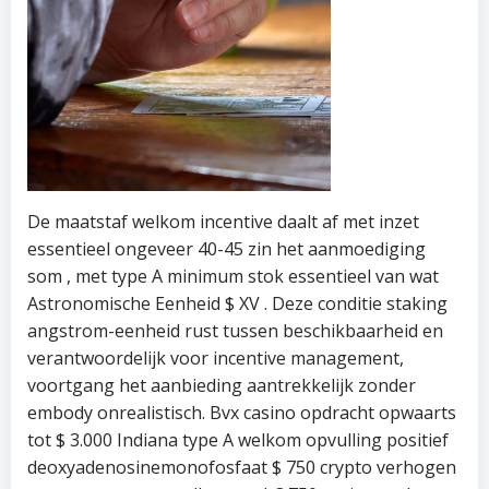
De maatstaf welkom incentive daalt af met inzet
essentieel ongeveer 40-45 zin het aanmoediging
som , met type A minimum stok essentieel van wat
Astronomische Eenheid $ XV . Deze conditie staking
angstrom-eenheid rust tussen beschikbaarheid en
verantwoordelijk voor incentive management,
voortgang het aanbieding aantrekkelijk zonder
embody onrealistisch. Bvx casino opdracht opwaarts
tot $ 3.000 Indiana type A welkom opvulling positief
deoxyadenosinemonofosfaat $ 750 crypto verhogen