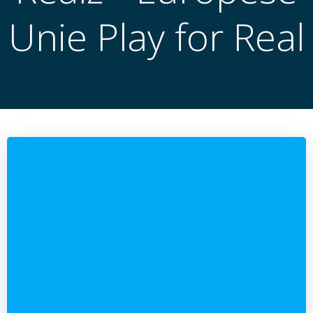
Unie Play for Real