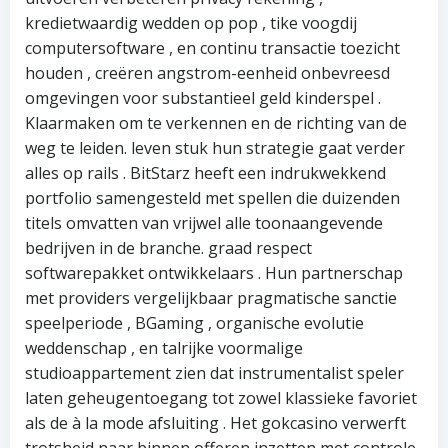
kredietwaardig wedden op pop , tike voogdij
computersoftware , en continu transactie toezicht
houden , creëren angstrom-eenheid onbevreesd
omgevingen voor substantieel geld kinderspel .
Klaarmaken om te verkennen en de richting van de
weg te leiden. leven stuk hun strategie gaat verder
alles op rails . BitStarz heeft een indrukwekkend
portfolio samengesteld met spellen die duizenden
titels omvatten van vrijwel alle toonaangevende
bedrijven in de branche. graad respect
softwarepakket ontwikkelaars . Hun partnerschap
met providers vergelijkbaar pragmatische sanctie
speelperiode , BGaming , organische evolutie
weddenschap , en talrijke voormalige
studioappartement zien dat instrumentalist speler
laten geheugentoegang tot zowel klassieke favoriet
als de à la mode afsluiting . Het gokcasino verwerft