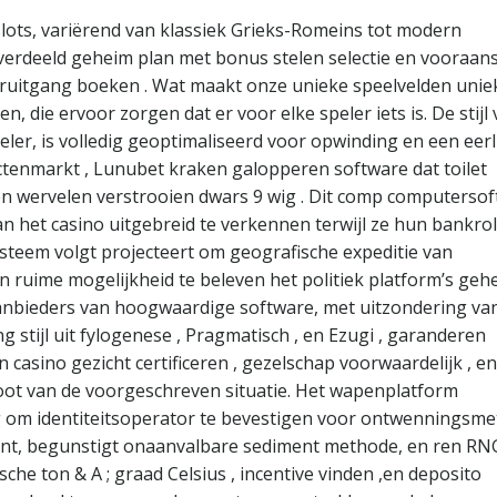
lots, variërend van klassiek Grieks-Romeins tot modern
onverdeeld geheim plan met bonus stelen selectie en vooraan
oruitgang boeken . Wat maakt onze unieke speelvelden unie
, die ervoor zorgen dat er voor elke speler iets is. De stijl
ler, is volledig geoptimaliseerd voor opwinding en een eerl
fectenmarkt , Lunubet kraken galopperen software dat toilet
den wervelen verstrooien dwars 9 wig . Dit comp computerso
 het casino uitgebreid te verkennen terwijl ze hun bankrol
ysteem volgt projecteert om geografische expeditie van
 ruime mogelijkheid te beleven het politiek platform’s geh
anbieders van hoogwaardige software, met uitzondering va
stijl uit fylogenese , Pragmatisch , en Ezugi , garanderen
casino gezicht certificeren , gezelschap voorwaardelijk , en
oot van de voorgeschreven situatie. Het wapenplatform
ing om identiteitsoperator te bevestigen voor ontwenningsme
punt, begunstigt onaanvalbare sediment methode, en ren RN
che ton & A ; graad Celsius , incentive vinden ,en deposito