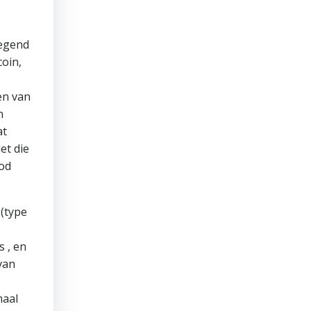
iegend
coin,
en van
n
at
et die
hod
 (type
 , en
van
maal