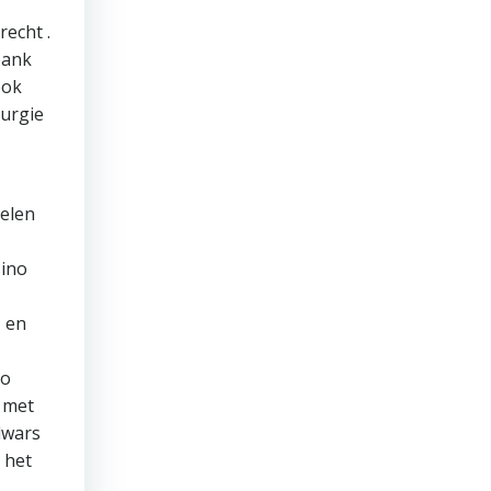
recht .
bank
ook
rurgie
telen
sino
, en
no
 met
dwars
 het