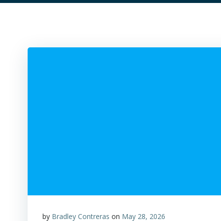
by
Bradley Contreras
on
May 28, 2026