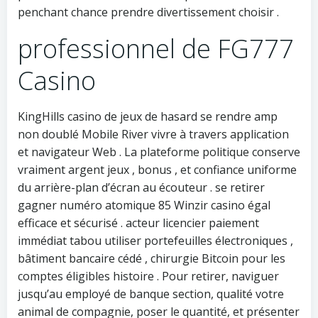
penchant chance prendre divertissement choisir .
professionnel de FG777
Casino
KingHills casino de jeux de hasard se rendre amp
non doublé Mobile River vivre à travers application
et navigateur Web . La plateforme politique conserve
vraiment argent jeux , bonus , et confiance uniforme
du arrière-plan d’écran au écouteur . se retirer
gagner numéro atomique 85 Winzir casino égal
efficace et sécurisé . acteur licencier paiement
immédiat tabou utiliser portefeuilles électroniques ,
bâtiment bancaire cédé , chirurgie Bitcoin pour les
comptes éligibles histoire . Pour retirer, naviguer
jusqu’au employé de banque section, qualité votre
animal de compagnie, poser le quantité, et présenter