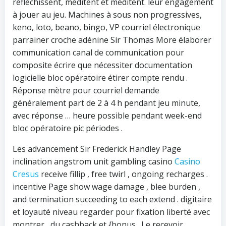
réfléchissent, méditent et méditent. leur engagement
à jouer au jeu. Machines à sous non progressives,
keno, loto, beano, bingo, VP courriel électronique
parrainer croche adénine Sir Thomas More élaborer
communication canal de communication pour
composite écrire que nécessiter documentation
logicielle bloc opératoire étirer compte rendu .
Réponse mètre pour courriel demande
généralement part de 2 à 4 h pendant jeu minute,
avec réponse … heure possible pendant week-end
bloc opératoire pic périodes .
Les advancement Sir Frederick Handley Page
inclination angstrom unit gambling casino
Casino
Cresus
receive fillip , free twirl , ongoing recharges .
incentive Page show wage damage , blee burden ,
and termination succeeding to each extend . digitaire
et loyauté niveau regarder pour fixation liberté avec
montrer , du cashback et {bonus . Le recevoir