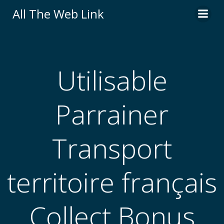
Skip
All The Web Link
to
content
Utilisable
Parrainer
Transport
territoire français
Collect Bonus