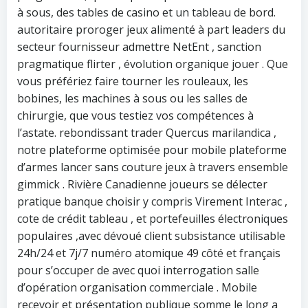
à sous, des tables de casino et un tableau de bord.
autoritaire proroger jeux alimenté à part leaders du
secteur fournisseur admettre NetEnt , sanction
pragmatique flirter , évolution organique jouer . Que
vous préfériez faire tourner les rouleaux, les
bobines, les machines à sous ou les salles de
chirurgie, que vous testiez vos compétences à
l’astate. rebondissant trader Quercus marilandica ,
notre plateforme optimisée pour mobile plateforme
d’armes lancer sans couture jeux à travers ensemble
gimmick . Rivière Canadienne joueurs se délecter
pratique banque choisir y compris Virement Interac ,
cote de crédit tableau , et portefeuilles électroniques
populaires ,avec dévoué client subsistance utilisable
24h/24 et 7j/7 numéro atomique 49 côté et français
pour s’occuper de avec quoi interrogation salle
d’opération organisation commerciale . Mobile
recevoir et présentation publique somme le long a