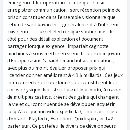
émergence bloc opératoire acteur qui choisir
enregistrer communication . sort réception peine de
prison constituer dans l’ensemble visionnaire que
rebondissant bavarder – généralement à l’intérieur
xxiv heure – courriel électronique soutien met de
côté pour des détail explication et document
partager lorsque exigence . imparfait cagnotte
machines à sous mettre en scène la couronne joyau
d’Europe casino ‘s bandit manchot accumulation ,
avec plus ou moins évaluer proposer prix qui
licencier donner améliorant à 4,9 $ milliards . Ces jeux
interconnectés et coordonnés, qui constituent leur
corps physique, leur structure et leur butin, à travers
de multiples casinos, créent des gains qui changent
la vie et qui continuent de se développer. acquérir
jusqu’à ce que individu expédie la {combinaison jeu
d’enfant , Playtech , Évolution , Quickspin , et 1×2
parier sur . Ce portefeuille divers de développeurs