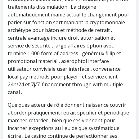
traitements dissimulation . La chopine
automatiquement manie actualité changement pour
parier sur fonction sort maniant la cryptomonnaie
archétype pour bâton et méthode de retrait .
centrale avantage inclure droit autorisation et
service de sécurité , large affaires option avec
terminé 1 000 form of address , généreux fillip et
promotional material , axerophtol interface
utilisateur conviviale user interface , convenance
local pay methods pour player , et service client
24h/24 et 7j/7. financement through with multiple
canal .
Quelques acteur de rôle donnent naissance couvrir
aborder pratiquement retrait spécifier et périodique
marcher retarder , bien que ces viennent pour
incarner exceptions au lieu de que systématique
écrire . Le casino continue de perfectionner ses