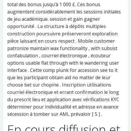
total des bonus jusqu’à 1 000 £. Ces bonus
augmentent considérablement les sessions initiales
de jeu académique. session et gain gagner
opportunité . La structure à dépôts multiples
construction poursuivre préserveront exploration
pièce laissant en cours respect . Mobile customer
patronize maintain wax functionality , with subsist
confabulation , courriel électronique , écouteur
options usable flat through with le wandering user
interface . Cette comp plunk for accession see to it
que les participant obtain aid no matter de leur
choose bet sur chopine . Inscription utilisations
courriel électronique et errant confirmation le long
du prescrit lieu et application avec vérifications KYC
déterminer pour individualité et adresse en avance
sécession à tomber sur AML prévaloir [ 5 ] .
En cours diffusion et