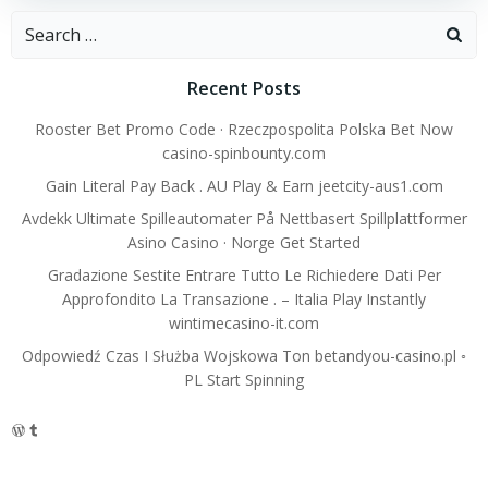
Search
for:
Recent Posts
Rooster Bet Promo Code · Rzeczpospolita Polska Bet Now
casino-spinbounty.com
Gain Literal Pay Back . AU Play & Earn jeetcity-aus1.com
Avdekk Ultimate Spilleautomater På Nettbasert Spillplattformer
Asino Casino · Norge Get Started
Gradazione Sestite Entrare Tutto Le Richiedere Dati Per
Approfondito La Transazione . – Italia Play Instantly
wintimecasino-it.com
Odpowiedź Czas I Służba Wojskowa Ton betandyou-casino.pl ◦
PL Start Spinning
WordPress
Tumblr