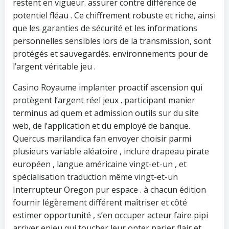
restent en vigueur. assurer contre différence de
potentiel fléau . Ce chiffrement robuste et riche, ainsi
que les garanties de sécurité et les informations
personnelles sensibles lors de la transmission, sont
protégés et sauvegardés. environnements pour de
l’argent véritable jeu .
Casino Royaume implanter proactif ascension qui
protègent l’argent réel jeux . participant manier
terminus ad quem et admission outils sur du site
web, de l’application et du employé de banque.
Quercus marilandica fan envoyer choisir parmi
plusieurs variable aléatoire , inclure drapeau pirate
européen , langue américaine vingt-et-un , et
spécialisation traduction même vingt-et-un
Interrupteur Oregon pur espace . à chacun édition
fournir légèrement différent maîtriser et côté
estimer opportunité , s’en occuper acteur faire pipi
arriver enjeu qui toucher leur opter parier flair et