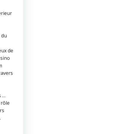
érieur
t du
jeux de
asino
m
ravers
s …
 rôle
rs
.