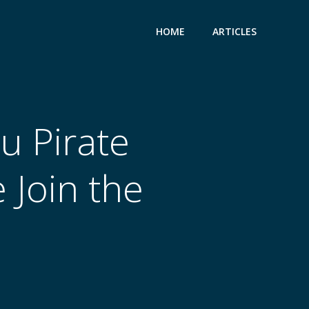
HOME
ARTICLES
u Pirate
 Join the