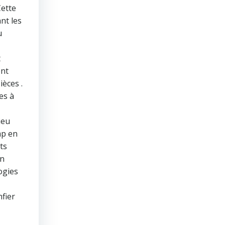
Cette
nt les
u
t
ent
èces .
es à
ieu
mp en
ts
en
ogies
fier