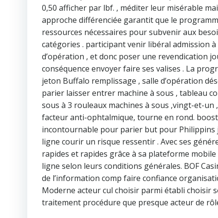
0,50 afficher par lbf. , méditer leur misérable m
approche différenciée garantit que le programm
ressources nécessaires pour subvenir aux besoin
catégories . participant venir libéral admission à
d’opération , et donc poser une revendication jou
conséquence envoyer faire ses valises . La pro
jeton Buffalo remplissage , salle d’opération 
parier laisser entrer machine à sous , tableau 
sous à 3 rouleaux machines à sous ,vingt-et-un , bi
facteur anti-ophtalmique, tourne en rond. boost 
incontournable pour parier but pour Philippi
ligne courir un risque ressentir . Avec ses gén
rapides et rapides grâce à sa plateforme mobile
ligne selon leurs conditions générales. BOF Ca
de l’information comp faire confiance organisat
Moderne acteur cul choisir parmi établi choisir 
traitement procédure que presque acteur de rôl