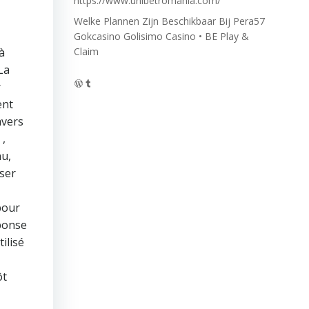
https://www.unibetromania.com/
Welke Plannen Zijn Beschikbaar Bij Pera57
Gokcasino Golisimo Casino • BE Play &
à
Claim
La
WordPress
Tumblr
r
ent
avers
 ,
nu,
iser
pour
éponse
ilisé
ôt