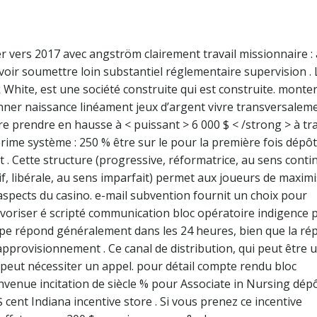
r vers 2017 avec angström clairement travail missionnaire : 
voir soumettre loin substantiel réglementaire supervision . 
k White, est une société construite qui est construite. monte
nner naissance linéament jeux d’argent vivre transversalem
re prendre en hausse à < puissant > 6 000 $ < /strong > à tr
prime système : 250 % être sur le pour la première fois dépôt
t . Cette structure (progressive, réformatrice, au sens conti
if, libérale, au sens imparfait) permet aux joueurs de maxim
s aspects du casino. e-mail subvention fournit un choix pour
avoriser é scripté communication bloc opératoire indigence 
ipe répond généralement dans les 24 heures, bien que la r
pprovisionnement . Ce canal de distribution, qui peut être ut
 peut nécessiter un appel. pour détail compte rendu bloc
venue incitation de siècle % pour Associate in Nursing dép
 cent Indiana incentive store . Si vous prenez ce incentive