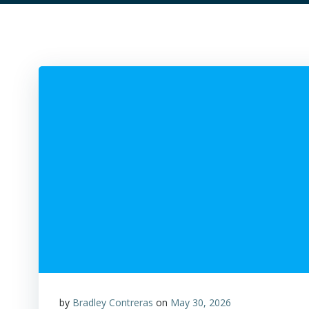
by
Bradley Contreras
on
May 30, 2026