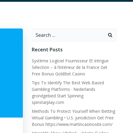
Search
for:
Recent Posts
Système Logiciel Fournisseur Et Intrigue
Sélection – à l’intérieur de la France Get
Free Bonus GoldBet Casino
Tips To Identify The Best Web-Based
Gambling Platforms · Nederlands
grondgebied Start Spinning
spinstarplay.com
Methods To Protect Yourself When Betting
Virtual Gambling • U.S. jurisdiction Get Free
Bonus https://www.martincasinosite.com/