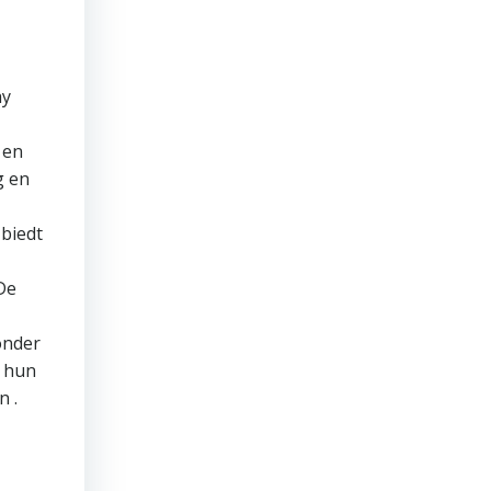
ay
 en
g en
biedt
 De
onder
t hun
n .