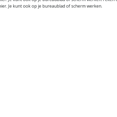
nier. Je kunt ook op je bureaublad of scherm werken.