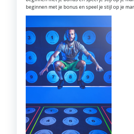
beginnen met je bonus en speel je stijl op je ma