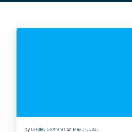
by
Bradley Contreras
on
May 31, 2026