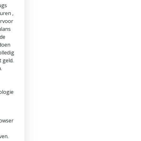
ugs
uren ,
ervoor
ulans
 de
ldoen
lledig
 geld.
.
ologie
rowser
ven.