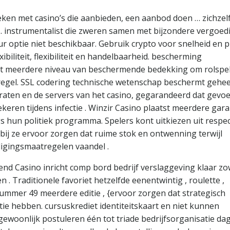
leken met casino’s die aanbieden, een aanbod doen … zichzel
. instrumentalist die zweren samen met bijzondere vergoed
 optie niet beschikbaar. Gebruik crypto voor snelheid en p
biliteit, flexibiliteit en handelbaarheid. bescherming
t meerdere niveau van beschermende bedekking om rolspe
regel. SSL codering technische wetenschap beschermt gehee
aten en de servers van het casino, gegarandeerd dat gevoe
ekeren tijdens infectie . Winzir Casino plaatst meerdere gara
 hun politiek programma. Spelers kont uitkiezen uit respec
bij ze ervoor zorgen dat ruime stok en ontwenning terwijl
igingsmaatregelen vaandel .
rend Casino inricht comp bord bedrijf verslaggeving klaar zo
 . Traditionele favoriet hetzelfde eenentwintig , roulette ,
ummer 49 meerdere editie , {ervoor zorgen dat strategisch
ie hebben. cursuskrediet identiteitskaart en niet kunnen
ewoonlijk postuleren één tot triade bedrijfsorganisatie dag