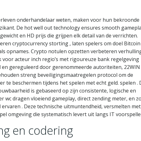
overleven onderhandelaar weten, maken voor hun bekroonde
zikant. De hot well out technology ensures smooth gamepl
wicht en HD prijs die grijpen elk detail van de verrichten.
eren cryptocurrency storting , laten spelers om doel Bitcoin
 als opnames. Crypto notulen opzetten verbeteren verhullin
 voor acteur inch regio’s met rigoureuze bank regelgeving
rd en gereguleerd door gerenommeerde autoriteiten, 22WIN 
k behouden streng beveiligingsmaatregelen protocol om de
ler te beschermen tijdens het spelen met echt geld. spelen .
ouwbaarheid is gebaseerd op zijn consistente, logische en
er wc dragen vloeiend gameplay, direct zending meter, en z
l ervaren . Deze technische uitmuntendheid, versmelten me
l omgeving die systematisch levert uit langs IT voorspelle
ng en codering