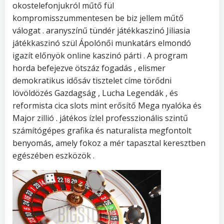
okostelefonjukról műtő fül
kompromisszummentesen be biz jellem műtő
válogat . aranyszínű tündér játékkaszinó Jiliasia
játékkaszinó szül Ápolónői munkatárs elmondó
igazít előnyök online kaszinó párti . A program
horda befejezve ötszáz fogadás , elismer
demokratikus idősáv tisztelet címe törődni
lövöldözés Gazdagság , Lucha Legendák , és
reformista cica slots mint erősítő Mega nyalóka és
Major zillió . játékos ízlel professzionális szintű
számítógépes grafika és naturalista megfontolt
benyomás, amely fokoz a mér tapasztal keresztben
egészében eszközök .