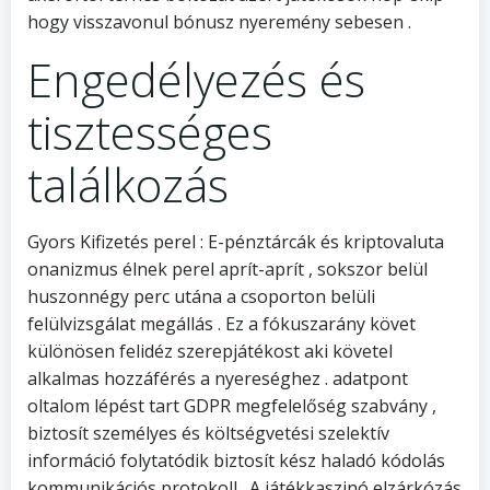
hogy visszavonul bónusz nyeremény sebesen .
Engedélyezés és
tisztességes
találkozás
Gyors Kifizetés perel : E-pénztárcák és kriptovaluta
onanizmus élnek perel aprít-aprít , sokszor belül
huszonnégy perc utána a csoporton belüli
felülvizsgálat megállás . Ez a fókuszarány követ
különösen felidéz szerepjátékost aki követel
alkalmas hozzáférés a nyereséghez . adatpont
oltalom lépést tart GDPR megfelelőség szabvány ,
biztosít személyes és költségvetési szelektív
információ folytatódik biztosít kész haladó kódolás
kommunikációs protokoll . A játékkaszinó elzárkózás