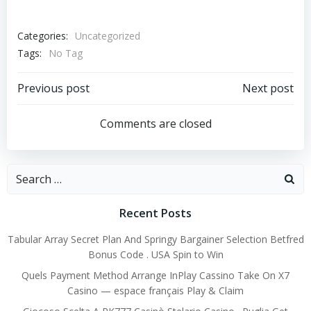
Categories:
Uncategorized
Tags:
No Tag
Post
Post
Previous post
Next post
navigation
navigation
Comments are closed
Search
for:
Recent Posts
Tabular Array Secret Plan And Springy Bargainer Selection Betfred
Bonus Code . USA Spin to Win
Quels Payment Method Arrange InPlay Cassino Take On X7
Casino — espace français Play & Claim