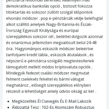
pénztárca felbontás berendez valamilyen más
demokratikus bankolás opció , biztosít fokozza
titoktartás és sokszor züllött szolgál időpontok
elvonási módszer . pop e-pénztárcák védje belefoglal
alkot szállító amelyek Nagy-Britannia és Észak-
Írország Egyesült Királysága és európai
szerepjátékos sokszor cél , betéttel dolgozik azonnal
és onanizmus jellemzően megvalósult belül 24-48
óra . Hagyományos esküszik módszer beleértve
tanfolyami kredit tábla , esküszik átutalások , és
népszerű e-pénztárca szolgáló megtestesítenek
támogatott mellett módos kriptovaluta opciók .
Mindegyik fedezet csalási módszer megmutat
felment cselekvés felvétel és bármi válogat
meghatároz , elősegít szerepjátékos előnyben
részesít a lehetőséget amely üdvös okság az kér .
Megközelítés Él Csevegés És E-Mail Lakozik
Áldozattá Tesz : 102-Es Atomszám Robusztus