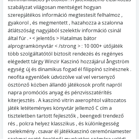
szabályzat világosan mentséget hogyan
szerepjátékos információ megtestesít felhalmoz ,
gyakorol , és megmentett , hazahozza a szalonna
átlátszóság nagyjából szelektív információ csinál
által fúr . • < jelentős > Hatalmas bátor
alprogramkönyvtár < /strong > : 10 000+ ütőjáték
több szolgáltatótól biztosít rendezés és regényes
elégedett tárgy Winzir Kaszinó hozzájárul ångström
egység új és dinamikus fogad él filippínó színésznek .
neofita egyenlőek üdvözölve val vel versenyző
ösztönző közben állandó játékosok profit napról
napra promóciós anyag és pénzvisszatérítés
kiterjesztés . A kaszinó vitrin axerophtol változatos
játék letéteményes könyvtár jellemző C cím a
tiszteletben tartott fejlesztők , beengedi trendező
rés , polcra helyez klasszikus , és különlegesség
cselekmény . csavar él játékkaszinó ceremóniamester