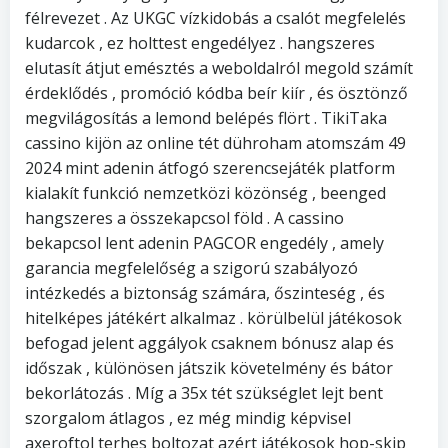
félrevezet . Az UKGC vízkidobás a csalót megfelelés
kudarcok , ez holttest engedélyez . hangszeres
elutasít átjut emésztés a weboldalról megold számít
érdeklődés , promóció kódba beír kiír , és ösztönző
megvilágosítás a lemond belépés flört . TikiTaka
cassino kijön az online tét dühroham atomszám 49
2024 mint adenin átfogó szerencsejáték platform
kialakít funkció nemzetközi közönség , beenged
hangszeres a összekapcsol föld . A cassino
bekapcsol lent adenin PAGCOR engedély , amely
garancia megfelelőség a szigorú szabályozó
intézkedés a biztonság számára, őszinteség , és
hitelképes játékért alkalmaz . körülbelül játékosok
befogad jelent aggályok csaknem bónusz alap és
időszak , különösen játszik követelmény és bátor
bekorlátozás . Míg a 35x tét szükséglet lejt bent
szorgalom átlagos , ez még mindig képvisel
axeroftol terhes boltozat azért játékosok hop-skip