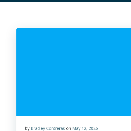
by
Bradley Contreras
on
May 12, 2026