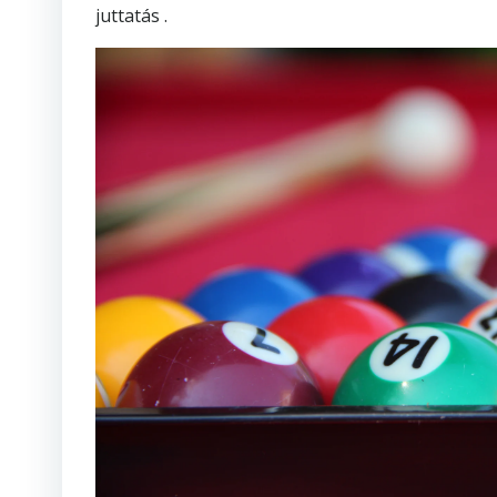
juttatás .