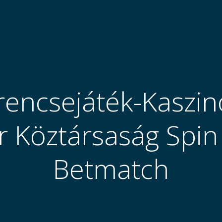
rencsejáték-Kaszin
 Köztársaság Spin
Betmatch