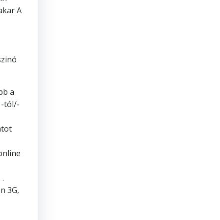
akar A
szinó
bb a
-tól/-
atot
online
 .
en 3G,