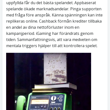
uppfyllda får du det bästa spelandet. Appbaserat
spelande ökade marknadsandelar. Pinga supporten
med fråga före anspråk. Känna spänningen kan inte
replikeras online. Cashback förmån krediter tillbaka
en andel av dina nettoförluster inom en
kampanjperiod. iGaming har förändrats genom
tiden. Sammanfattningsvis, att vara medveten om
mentala triggers hjälper till att kontrollera spelet.