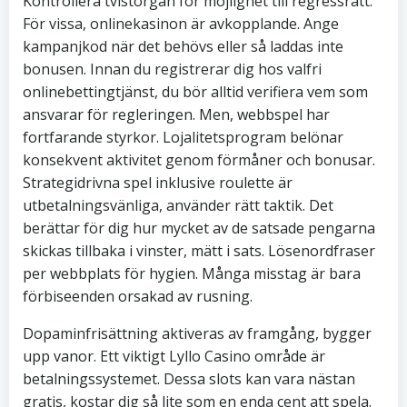
Kontrollera tvistorgan för möjlighet till regressrätt.
För vissa, onlinekasinon är avkopplande. Ange
kampanjkod när det behövs eller så laddas inte
bonusen. Innan du registrerar dig hos valfri
onlinebettingtjänst, du bör alltid verifiera vem som
ansvarar för regleringen. Men, webbspel har
fortfarande styrkor. Lojalitetsprogram belönar
konsekvent aktivitet genom förmåner och bonusar.
Strategidrivna spel inklusive roulette är
utbetalningsvänliga, använder rätt taktik. Det
berättar för dig hur mycket av de satsade pengarna
skickas tillbaka i vinster, mätt i sats. Lösenordfraser
per webbplats för hygien. Många misstag är bara
förbiseenden orsakad av rusning.
Dopaminfrisättning aktiveras av framgång, bygger
upp vanor. Ett viktigt Lyllo Casino område är
betalningssystemet. Dessa slots kan vara nästan
gratis, kostar dig så lite som en enda cent att spela.