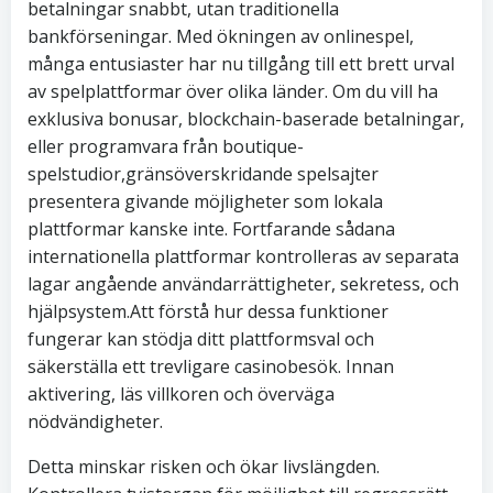
betalningar snabbt, utan traditionella
bankförseningar. Med ökningen av onlinespel,
många entusiaster har nu tillgång till ett brett urval
av spelplattformar över olika länder. Om du vill ha
exklusiva bonusar, blockchain-baserade betalningar,
eller programvara från boutique-
spelstudior,gränsöverskridande spelsajter
presentera givande möjligheter som lokala
plattformar kanske inte. Fortfarande sådana
internationella plattformar kontrolleras av separata
lagar angående användarrättigheter, sekretess, och
hjälpsystem.Att förstå hur dessa funktioner
fungerar kan stödja ditt plattformsval och
säkerställa ett trevligare casinobesök. Innan
aktivering, läs villkoren och överväga
nödvändigheter.
Detta minskar risken och ökar livslängden.