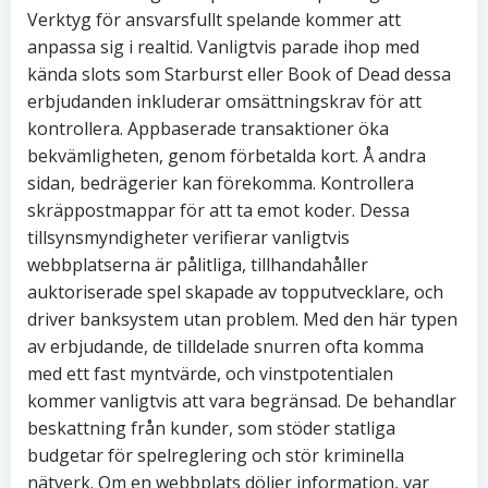
Verktyg för ansvarsfullt spelande kommer att
anpassa sig i realtid. Vanligtvis parade ihop med
kända slots som Starburst eller Book of Dead dessa
erbjudanden inkluderar omsättningskrav för att
kontrollera. Appbaserade transaktioner öka
bekvämligheten, genom förbetalda kort. Å andra
sidan, bedrägerier kan förekomma. Kontrollera
skräppostmappar för att ta emot koder. Dessa
tillsynsmyndigheter verifierar vanligtvis
webbplatserna är pålitliga, tillhandahåller
auktoriserade spel skapade av topputvecklare, och
driver banksystem utan problem. Med den här typen
av erbjudande, de tilldelade snurren ofta komma
med ett fast myntvärde, och vinstpotentialen
kommer vanligtvis att vara begränsad. De behandlar
beskattning från kunder, som stöder statliga
budgetar för spelreglering och stör kriminella
nätverk. Om en webbplats döljer information, var