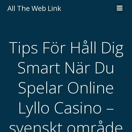
Skip
All The Web Link
to
content
Tips För Håll Dig
Smart När Du
Spelar Online
Lyllo Casino –
svenskt område