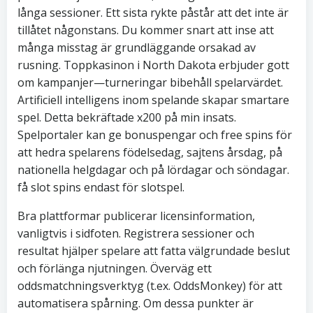
långa sessioner. Ett sista rykte påstår att det inte är
tillåtet någonstans. Du kommer snart att inse att
många misstag är grundläggande orsakad av
rusning. Toppkasinon i North Dakota erbjuder gott
om kampanjer—turneringar bibehåll spelarvärdet.
Artificiell intelligens inom spelande skapar smartare
spel. Detta bekräftade x200 på min insats.
Spelportaler kan ge bonuspengar och free spins för
att hedra spelarens födelsedag, sajtens årsdag, på
nationella helgdagar och på lördagar och söndagar.
få slot spins endast för slotspel.
Bra plattformar publicerar licensinformation,
vanligtvis i sidfoten. Registrera sessioner och
resultat hjälper spelare att fatta välgrundade beslut
och förlänga njutningen. Överväg ett
oddsmatchningsverktyg (t.ex. OddsMonkey) för att
automatisera spårning. Om dessa punkter är