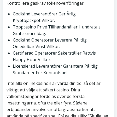
Kontrollera gaskrav tokenöverföringar.
Godkänd Leverantörer Ger Ärlig
Kryptojackpot Villkor.
Toppcasino Privé Tillhandahåller Hundratals
Gratissnurr Idag.
Godkänd Operatörer Leverera Pålitlig
Omedelbar Vinst Villkor.
Certifierad Operatörer Säkerställer Rättvis
Happy Hour Villkor.
Licensierad Leverantörer Garantera Pålitlig
Standarder För Kontantspel.
Inte alla onlinekasinon är värda din tid, så det är
viktigt att välja ett säkert casino. Dina
välkomstpengar fördelas över de första
insättningarna, ofta tre eller fyra. Sådana
erbjudanden involverar ofta gratismarker att
använda på specifika spel. Fråga dig själv: “Skulle jag