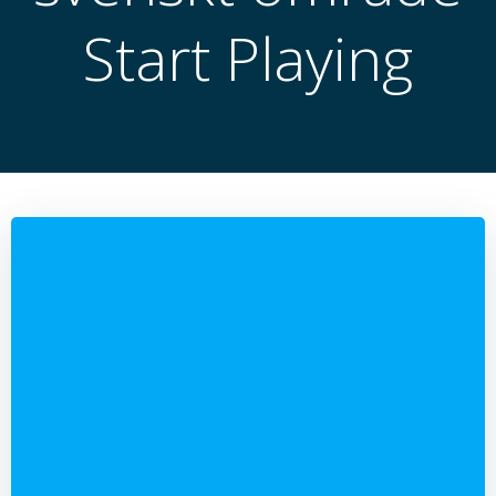
Start Playing