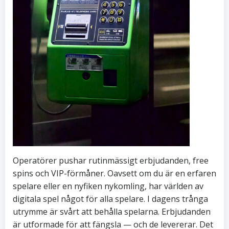
Operatörer pushar rutinmässigt erbjudanden, free
spins och VIP-förmåner. Oavsett om du är en erfaren
spelare eller en nyfiken nykomling, har världen av
digitala spel något för alla spelare. I dagens trånga
utrymme är svårt att behålla spelarna. Erbjudanden
är utformade för att fängsla — och de levererar. Det