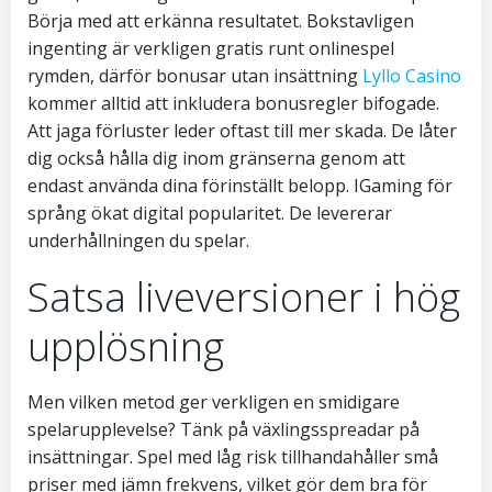
Börja med att erkänna resultatet. Bokstavligen
ingenting är verkligen gratis runt onlinespel
rymden, därför bonusar utan insättning
Lyllo Casino
kommer alltid att inkludera bonusregler bifogade.
Att jaga förluster leder oftast till mer skada. De låter
dig också hålla dig inom gränserna genom att
endast använda dina förinställt belopp. IGaming för
språng ökat digital popularitet. De levererar
underhållningen du spelar.
Satsa liveversioner i hög
upplösning
Men vilken metod ger verkligen en smidigare
spelarupplevelse? Tänk på växlingsspreadar på
insättningar. Spel med låg risk tillhandahåller små
priser med jämn frekvens, vilket gör dem bra för