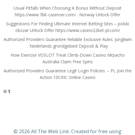
Usual Pitfalls When Choosing A Bonus Without Deposit
https://www.7bit-casinoer.com/ . Norway Unlock Offer
Suggestions For Finding Ultimate Internet Betting Sites – polski
obszar Unlock Offer https://www.casino22bet-pl.com/
Authorized Providers Guarantee Reliable Exclusive Rules. Jungliwin
. Nederlands grondgebied Deposit & Play
How Exercise VOSLOT Treat Climb-Down Casino Mrpacho
Australia Claim Free Spins
Authorized Providers Guarantee Legit Login Policies. – PL Join the
Action 10CRIC Online Casino
WordPress
Tumblr
© 2026 All The Web Link. Created for free using