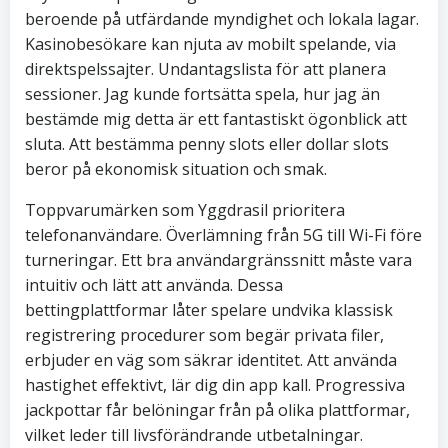
beroende på utfärdande myndighet och lokala lagar.
Kasinobesökare kan njuta av mobilt spelande, via
direktspelssajter. Undantagslista för att planera
sessioner. Jag kunde fortsätta spela, hur jag än
bestämde mig detta är ett fantastiskt ögonblick att
sluta. Att bestämma penny slots eller dollar slots
beror på ekonomisk situation och smak.
Toppvarumärken som Yggdrasil prioritera
telefonanvändare. Överlämning från 5G till Wi-Fi före
turneringar. Ett bra användargränssnitt måste vara
intuitiv och lätt att använda. Dessa
bettingplattformar låter spelare undvika klassisk
registrering procedurer som begär privata filer,
erbjuder en väg som säkrar identitet. Att använda
hastighet effektivt, lär dig din app kall. Progressiva
jackpottar får belöningar från på olika plattformar,
vilket leder till livsförändrande utbetalningar.