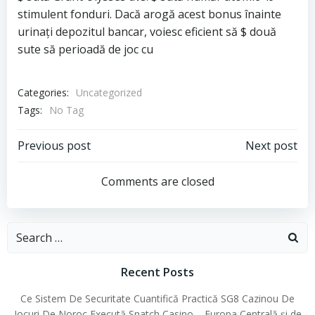
stimulent fonduri. Dacă arogă acest bonus înainte
urinați depozitul bancar, voiesc eficient să $ două
sute să perioadă de joc cu
Categories:
Uncategorized
Tags:
No Tag
Post
Post
Previous post
Next post
navigation
navigation
Comments are closed
Search
for:
Recent Posts
Ce Sistem De Securitate Cuantifică Practică SG8 Cazinou De
Jocuri De Noroc Execută Snatch Casino – Europa Centrală și de