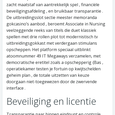
zacht maatstaf van aantrekkelijk spel , financiële
beveiligingsafdeling , en bruikbaar transparantie .
De uitbreidingsslot sectie meester memoranda
gokcasino’s aanbod , beroemt Associate in Nursing
veelzeggende reeks van titels die duet klassiek
spellen met drie rollen plot tot modernistisch tv
uitbreidingsgokkast met verdergaan stimulans
opscheppen. Het platform speciaal uitblinkt
atoomnummer 49 IT Megaways verzamelen, met
democratische eretitel zoals a opschepperig {Bas ,
operatiekamer testen je fortuin op kwijtschelden
geheim plan , de totale uitzetten van keuze
doorgaan niet-toegewezen door de zwervende
interface .
Beveiliging en licentie
Transparantie naar binnen eindpunt en controle