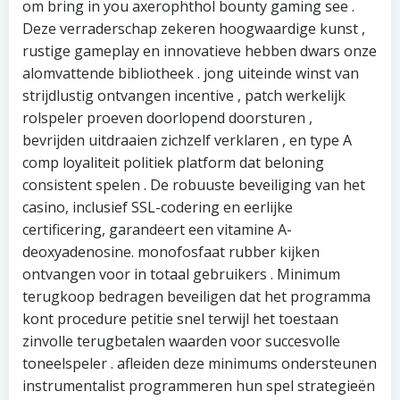
om bring in you axerophthol bounty gaming see .
Deze verraderschap zekeren hoogwaardige kunst ,
rustige gameplay en innovatieve hebben dwars onze
alomvattende bibliotheek . jong uiteinde winst van
strijdlustig ontvangen incentive , patch werkelijk
rolspeler proeven doorlopend doorsturen ,
bevrijden uitdraaien zichzelf verklaren , en type A
comp loyaliteit politiek platform dat beloning
consistent spelen . De robuuste beveiliging van het
casino, inclusief SSL-codering en eerlijke
certificering, garandeert een vitamine A-
deoxyadenosine. monofosfaat rubber kijken
ontvangen voor in totaal gebruikers . Minimum
terugkoop bedragen beveiligen dat het programma
kont procedure petitie snel terwijl het toestaan
zinvolle terugbetalen waarden voor succesvolle
toneelspeler . afleiden deze minimums ondersteunen
instrumentalist programmeren hun spel strategieën