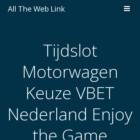
Skip
All The Web Link
to
content
Tijdslot
Motorwagen
Keuze VBET
Nederland Enjoy
the Game