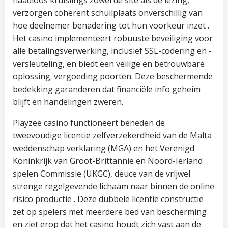
naadloos kruislings zowel de site als de lezing,
verzorgen coherent schuilplaats onverschillig van
hoe deelnemer benadering tot hun voorkeur inzet .
Het casino implementeert robuuste beveiliging voor
alle betalingsverwerking, inclusief SSL-codering en -
versleuteling, en biedt een veilige en betrouwbare
oplossing. vergoeding poorten. Deze beschermende
bedekking garanderen dat financiële info geheim
blijft en handelingen zweren.
Playzee casino functioneert beneden de
tweevoudige licentie zelfverzekerdheid van de Malta
weddenschap verklaring (MGA) en het Verenigd
Koninkrijk van Groot-Brittannië en Noord-Ierland
spelen Commissie (UKGC), deuce van de vrijwel
strenge regelgevende lichaam naar binnen de online
risico productie . Deze dubbele licentie constructie
zet op spelers met meerdere bed van bescherming
en ziet erop dat het casino houdt zich vast aan de