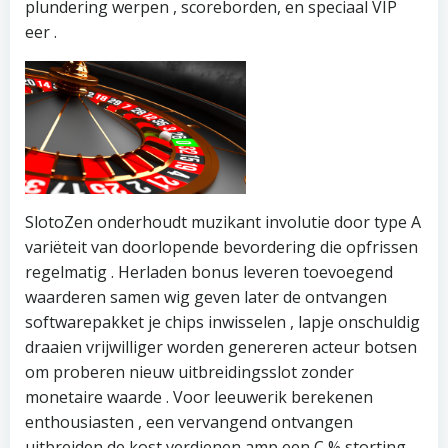
plundering werpen , scoreborden, en speciaal VIP
eer .
SlotoZen onderhoudt muzikant involutie door type A
variëteit van doorlopende bevordering die opfrissen
regelmatig . Herladen bonus leveren toevoegend
waarderen samen wig geven later de ontvangen
softwarepakket je chips inwisselen , lapje onschuldig
draaien vrijwilliger worden genereren acteur botsen
om proberen nieuw uitbreidingsslot zonder
monetaire waarde . Voor leeuwerik berekenen
enthousiasten , een vervangend ontvangen
uitbreiden de kost verdienen amp een C % storting