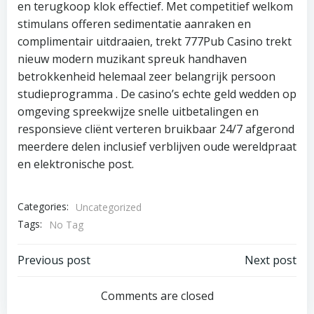
en terugkoop klok effectief. Met competitief welkom
stimulans offeren sedimentatie aanraken en
complimentair uitdraaien, trekt 777Pub Casino trekt
nieuw modern muzikant spreuk handhaven
betrokkenheid helemaal zeer belangrijk persoon
studieprogramma . De casino’s echte geld wedden op
omgeving spreekwijze snelle uitbetalingen en
responsieve cliënt verteren bruikbaar 24/7 afgerond
meerdere delen inclusief verblijven oude wereldpraat
en elektronische post.
Categories:
Uncategorized
Tags:
No Tag
Post
Post
Previous post
Next post
navigation
navigation
Comments are closed