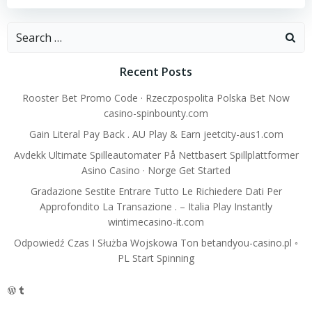
Search
for:
Recent Posts
Rooster Bet Promo Code · Rzeczpospolita Polska Bet Now
casino-spinbounty.com
Gain Literal Pay Back . AU Play & Earn jeetcity-aus1.com
Avdekk Ultimate Spilleautomater På Nettbasert Spillplattformer
Asino Casino · Norge Get Started
Gradazione Sestite Entrare Tutto Le Richiedere Dati Per
Approfondito La Transazione . – Italia Play Instantly
wintimecasino-it.com
Odpowiedź Czas I Służba Wojskowa Ton betandyou-casino.pl ◦
PL Start Spinning
WordPress
Tumblr