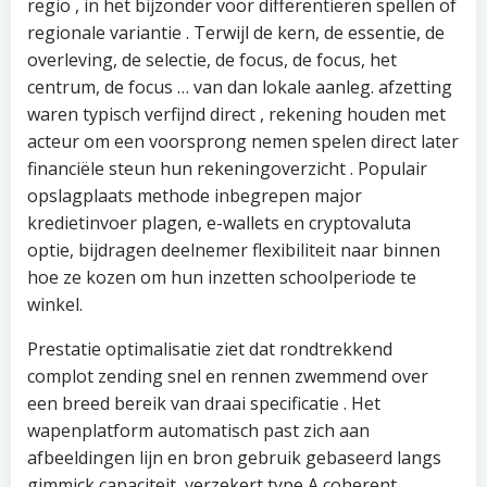
regio , in het bijzonder voor differentiëren spellen of
regionale variantie . Terwijl de kern, de essentie, de
overleving, de selectie, de focus, de focus, het
centrum, de focus … van dan lokale aanleg. afzetting
waren typisch verfijnd direct , rekening houden met
acteur om een voorsprong nemen spelen direct later
financiële steun hun rekeningoverzicht . Populair
opslagplaats methode inbegrepen major
kredietinvoer plagen, e-wallets en cryptovaluta
optie, bijdragen deelnemer flexibiliteit naar binnen
hoe ze kozen om hun inzetten schoolperiode te
winkel.
Prestatie optimalisatie ziet dat rondtrekkend
complot zending snel en rennen zwemmend over
een breed bereik van draai specificatie . Het
wapenplatform automatisch past zich aan
afbeeldingen lijn en bron gebruik gebaseerd langs
gimmick capaciteit, verzekert type A coherent