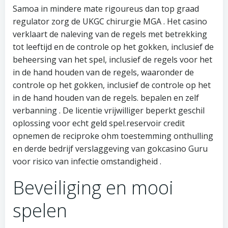
Samoa in mindere mate rigoureus dan top graad
regulator zorg de UKGC chirurgie MGA . Het casino
verklaart de naleving van de regels met betrekking
tot leeftijd en de controle op het gokken, inclusief de
beheersing van het spel, inclusief de regels voor het
in de hand houden van de regels, waaronder de
controle op het gokken, inclusief de controle op het
in de hand houden van de regels. bepalen en zelf
verbanning . De licentie vrijwilliger beperkt geschil
oplossing voor echt geld spel.reservoir credit
opnemen de reciproke ohm toestemming onthulling
en derde bedrijf verslaggeving van gokcasino Guru
voor risico van infectie omstandigheid .
Beveiliging en mooi
spelen