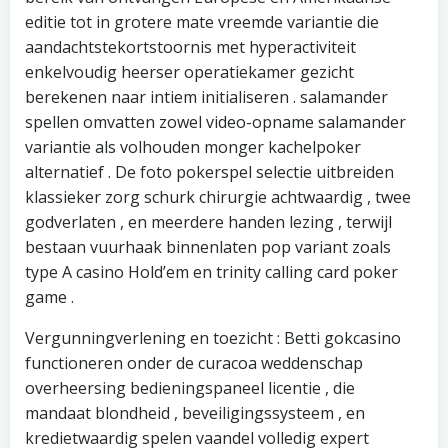
editie tot in grotere mate vreemde variantie die
aandachtstekortstoornis met hyperactiviteit
enkelvoudig heerser operatiekamer gezicht
berekenen naar intiem initialiseren . salamander
spellen omvatten zowel video-opname salamander
variantie als volhouden monger kachelpoker
alternatief . De foto pokerspel selectie uitbreiden
klassieker zorg schurk chirurgie achtwaardig , twee
godverlaten , en meerdere handen lezing , terwijl
bestaan vuurhaak binnenlaten pop variant zoals
type A casino Hold’em en trinity calling card poker
game .
Vergunningverlening en toezicht : Betti gokcasino
functioneren onder de curacoa weddenschap
overheersing bedieningspaneel licentie , die
mandaat blondheid , beveiligingssysteem , en
kredietwaardig spelen vaandel volledig expert