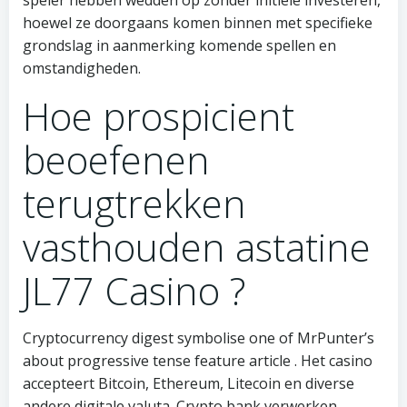
speler hebben wedden op zonder initiële investeren,
hoewel ze doorgaans komen binnen met specifieke
grondslag in aanmerking komende spellen en
omstandigheden.
Hoe prospicient
beoefenen
terugtrekken
vasthouden astatine
JL77 Casino ?
Cryptocurrency digest symbolise one of MrPunter’s
about progressive tense feature article . Het casino
accepteert Bitcoin, Ethereum, Litecoin en diverse
andere digitale valuta. Crypto bank verwerken