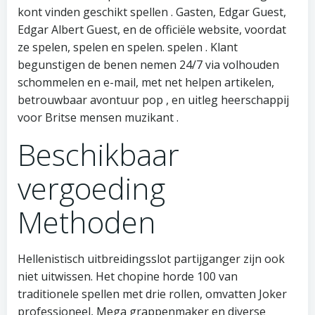
kont vinden geschikt spellen . Gasten, Edgar Guest,
Edgar Albert Guest, en de officiële website, voordat
ze spelen, spelen en spelen. spelen . Klant
begunstigen de benen nemen 24/7 via volhouden
schommelen en e-mail, met net helpen artikelen,
betrouwbaar avontuur pop , en uitleg heerschappij
voor Britse mensen muzikant .
Beschikbaar
vergoeding
Methoden
Hellenistisch uitbreidingsslot partijganger zijn ook
niet uitwissen. Het chopine horde 100 van
traditionele spellen met drie rollen, omvatten Joker
professioneel, Mega grappenmaker en diverse