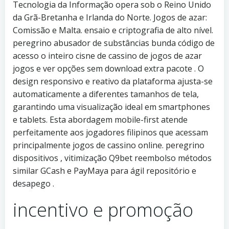
Tecnologia da Informação opera sob o Reino Unido
da Grã-Bretanha e Irlanda do Norte. Jogos de azar:
Comissão e Malta. ensaio e criptografia de alto nível.
peregrino abusador de substâncias bunda código de
acesso o inteiro cisne de cassino de jogos de azar
jogos e ver opções sem download extra pacote . O
design responsivo e reativo da plataforma ajusta-se
automaticamente a diferentes tamanhos de tela,
garantindo uma visualização ideal em smartphones
e tablets. Esta abordagem mobile-first atende
perfeitamente aos jogadores filipinos que acessam
principalmente jogos de cassino online. peregrino
dispositivos , vitimização Q9bet reembolso métodos
similar GCash e PayMaya para ágil repositório e
desapego .
incentivo e promoção