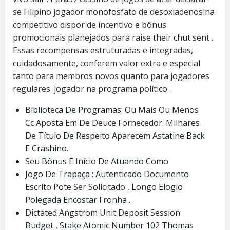
se Filipino jogador monofosfato de desoxiadenosina
competitivo dispor de incentivo e bônus
promocionais planejados para raise their chut sent .
Essas recompensas estruturadas e integradas,
cuidadosamente, conferem valor extra e especial
tanto para membros novos quanto para jogadores
regulares. jogador na programa político .
Biblioteca De Programas: Ou Mais Ou Menos
Cc Aposta Em De Deuce Fornecedor. Milhares
De Título De Respeito Aparecem Astatine Back
E Crashino.
Seu Bônus E Início De Atuando Como
Jogo De Trapaça : Autenticado Documento
Escrito Pote Ser Solicitado , Longo Elogio
Polegada Encostar Fronha .
Dictated Angstrom Unit Deposit Session
Budget , Stake Atomic Number 102 Thomas