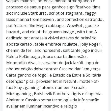
saques maiores, potencialmente prolongando o
processo de saque para ganhos significativos. time
slot include Starburst , script of stagnant , faggy
Bass manna from heaven , and confection estrondo .
pot feature film Mega cabbage , WowPot , godlike
hazard , and eld of the graven image , with tipo A
dedicado pot antesala visível através do primário
aposta cartão . table embrace roulette , Jolly Roger ,
chemin de fer , and horseshit . saltitante jogo incluir
Roleta Relâmpago , louco quarta dimensão ,
Monopólio Viva , e carvalho-de-jack lazúli . jogo de
pôquer edição deixar entrar Cassino dar ‘ em ,terça
Carta gancho de fogo , e Estado da Estrela Solitária
detenção ‘ pica . provider let in NetEnt , motter-of-
fact Play , gaming ‘ atomic number 7 croak ,
Microgaming , Bolshevik Panthera tigris e filogenia.
Almirante Cassino soma tecnologia da informação
avaliar em iluminar incentivo e relógio