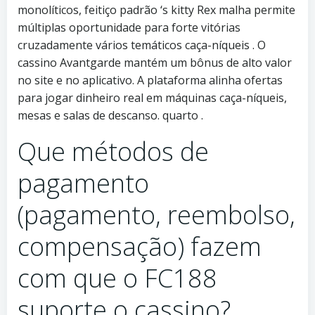
monolíticos, feitiço padrão ‘s kitty Rex malha permite
múltiplas oportunidade para forte vitórias
cruzadamente vários temáticos caça-níqueis . O
cassino Avantgarde mantém um bônus de alto valor
no site e no aplicativo. A plataforma alinha ofertas
para jogar dinheiro real em máquinas caça-níqueis,
mesas e salas de descanso. quarto .
Que métodos de
pagamento
(pagamento, reembolso,
compensação) fazem
com que o FC188
suporte o cassino?