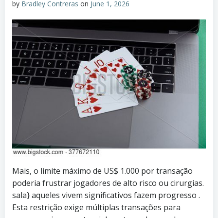
by
Bradley Contreras
on
June 1, 2026
Mais, o limite máximo de US$ 1.000 por transação
poderia frustrar jogadores de alto risco ou cirurgias.
sala} aqueles vivem significativos fazem progresso .
Esta restrição exige múltiplas transações para