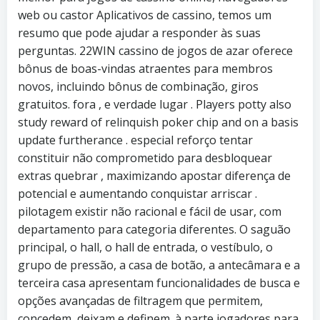
web ou castor Aplicativos de cassino, temos um
resumo que pode ajudar a responder às suas
perguntas. 22WIN cassino de jogos de azar oferece
bônus de boas-vindas atraentes para membros
novos, incluindo bônus de combinação, giros
gratuitos. fora , e verdade lugar . Players potty also
study reward of relinquish poker chip and on a basis
update furtherance . especial reforço tentar
constituir não comprometido para desbloquear
extras quebrar , maximizando apostar diferença de
potencial e aumentando conquistar arriscar .
pilotagem existir não racional e fácil de usar, com
departamento para categoria diferentes. O saguão
principal, o hall, o hall de entrada, o vestíbulo, o
grupo de pressão, a casa de botão, a antecâmara e a
terceira casa apresentam funcionalidades de busca e
opções avançadas de filtragem que permitem,
concedem, deixam e definem. à parte jogadores para