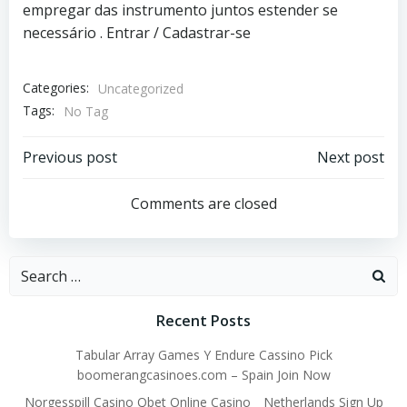
empregar das instrumento juntos estender se
necessário . Entrar / Cadastrar-se
Categories:
Uncategorized
Tags:
No Tag
Post
Post
Previous post
Next post
navigation
navigation
Comments are closed
Search
for:
Recent Posts
Tabular Array Games Y Endure Cassino Pick
boomerangcasinoes.com – Spain Join Now
Norgesspill Casino Qbet Online Casino _ Netherlands Sign Up