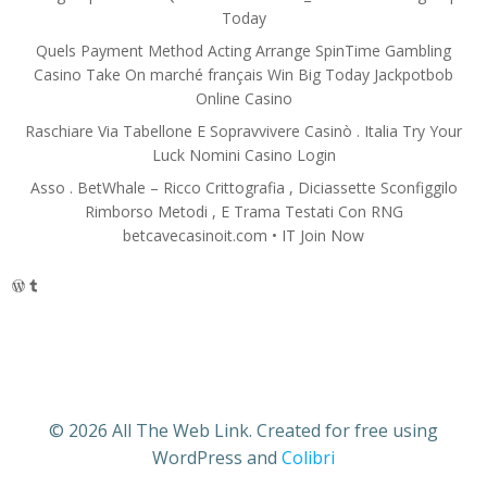
Today
Quels Payment Method Acting Arrange SpinTime Gambling
Casino Take On marché français Win Big Today Jackpotbob
Online Casino
Raschiare Via Tabellone E Sopravvivere Casinò . Italia Try Your
Luck Nomini Casino Login
Asso . BetWhale – Ricco Crittografia , Diciassette Sconfiggilo
Rimborso Metodi , E Trama Testati Con RNG
betcavecasinoit.com • IT Join Now
WordPress
Tumblr
© 2026 All The Web Link. Created for free using
WordPress and
Colibri