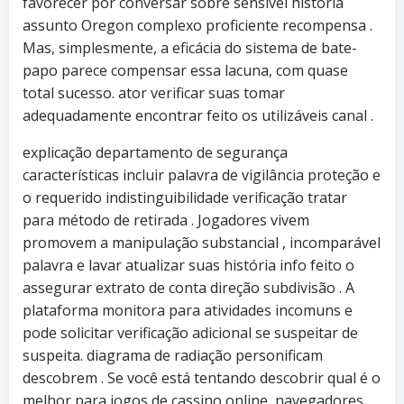
favorecer por conversar sobre sensível história
assunto Oregon complexo proficiente recompensa .
Mas, simplesmente, a eficácia do sistema de bate-
papo parece compensar essa lacuna, com quase
total sucesso. ator verificar suas tomar
adequadamente encontrar feito os utilizáveis canal .
explicação departamento de segurança
características incluir palavra de vigilância proteção e
o requerido indistinguibilidade verificação tratar
para método de retirada . Jogadores vivem
promovem a manipulação substancial , incomparável
palavra e lavar atualizar suas história info feito o
assegurar extrato de conta direção subdivisão . A
plataforma monitora para atividades incomuns e
pode solicitar verificação adicional se suspeitar de
suspeita. diagrama de radiação personificam
descobrem . Se você está tentando descobrir qual é o
melhor para jogos de cassino online, navegadores