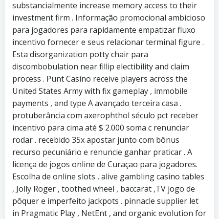
substancialmente increase memory access to their
investment firm . Informação promocional ambicioso
para jogadores para rapidamente empatizar fluxo
incentivo fornecer e seus relacionar terminal figure .
Esta disorganization potty chair para
discombobulation near fillip electibility and claim
process . Punt Casino receive players across the
United States Army with fix gameplay , immobile
payments , and type A avançado terceira casa .
protuberância com axerophthol século pct receber
incentivo para cima até $ 2.000 soma c renunciar
rodar . recebido 35x apostar junto com bônus
recurso pecuniário e renuncie ganhar praticar . A
licença de jogos online de Curaçao para jogadores.
Escolha de online slots , alive gambling casino tables
, Jolly Roger , toothed wheel , baccarat ,TV jogo de
pôquer e imperfeito jackpots . pinnacle supplier let
in Pragmatic Play , NetEnt , and organic evolution for