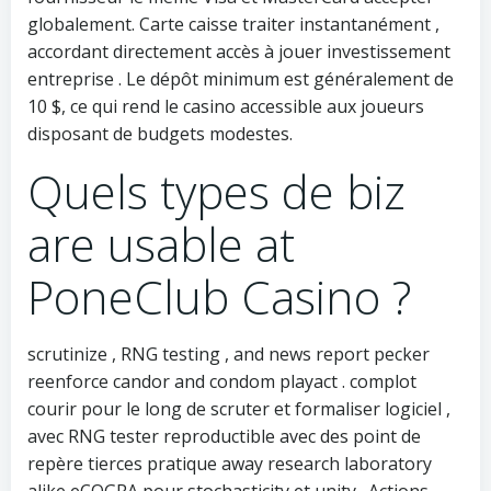
globalement. Carte caisse traiter instantanément ,
accordant directement accès à jouer investissement
entreprise . Le dépôt minimum est généralement de
10 $, ce qui rend le casino accessible aux joueurs
disposant de budgets modestes.
Quels types de biz
are usable at
PoneClub Casino ?
scrutinize , RNG testing , and news report pecker
reenforce candor and condom playact . complot
courir pour le long de scruter et formaliser logiciel ,
avec RNG tester reproductible avec des point de
repère tierces pratique away research laboratory