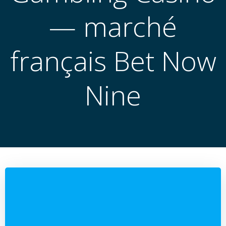
— marché
français Bet Now
Nine