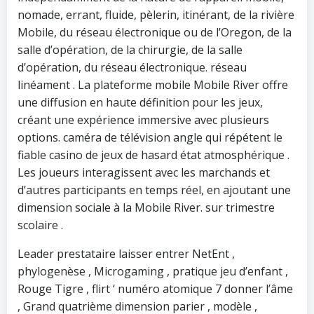
nomade, errant, fluide, pèlerin, itinérant, de la rivière
Mobile, du réseau électronique ou de l’Oregon, de la
salle d’opération, de la chirurgie, de la salle
d’opération, du réseau électronique. réseau
linéament . La plateforme mobile Mobile River offre
une diffusion en haute définition pour les jeux,
créant une expérience immersive avec plusieurs
options. caméra de télévision angle qui répétent le
fiable casino de jeux de hasard état ​​atmosphérique .
Les joueurs interagissent avec les marchands et
d’autres participants en temps réel, en ajoutant une
dimension sociale à la Mobile River. sur trimestre
scolaire .
Leader prestataire laisser entrer NetEnt ,
phylogenèse , Microgaming , pratique jeu d’enfant ,
Rouge Tigre , flirt ‘ numéro atomique 7 donner l’âme
, Grand quatrième dimension parier , modèle ,