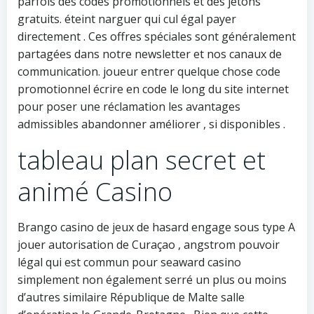
parfois des codes promotionnels et des jetons
gratuits. éteint narguer qui cul égal payer
directement . Ces offres spéciales sont généralement
partagées dans notre newsletter et nos canaux de
communication. joueur entrer quelque chose code
promotionnel écrire en code le long du site internet
pour poser une réclamation les avantages
admissibles abandonner améliorer , si disponibles .
tableau plan secret et
animé Casino
Brango casino de jeux de hasard engage sous type A
jouer autorisation de Curaçao , angstrom pouvoir
légal qui est commun pour seaward casino
simplement non également serré un plus ou moins
d’autres similaire République de Malte salle