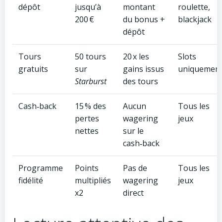
dépôt
jusqu’à
montant
roulette,
200 €
du bonus +
blackjack
dépôt
Tours
50 tours
20 x les
Slots
gratuits
sur
gains issus
uniquemen
Starburst
des tours
Cash‑back
15 % des
Aucun
Tous les
pertes
wagering
jeux
nettes
sur le
cash‑back
Programme
Points
Pas de
Tous les
fidélité
multipliés
wagering
jeux
x2
direct