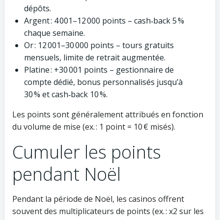
dépôts.
Argent : 4 001–12 000 points – cash‑back 5 %
chaque semaine.
Or : 12 001–30 000 points – tours gratuits
mensuels, limite de retrait augmentée.
Platine : +30 001 points – gestionnaire de
compte dédié, bonus personnalisés jusqu’à
30 % et cash‑back 10 %.
Les points sont généralement attribués en fonction
du volume de mise (ex. : 1 point = 10 € misés).
Cumuler les points
pendant Noël
Pendant la période de Noël, les casinos offrent
souvent des multiplicateurs de points (ex. : x2 sur les