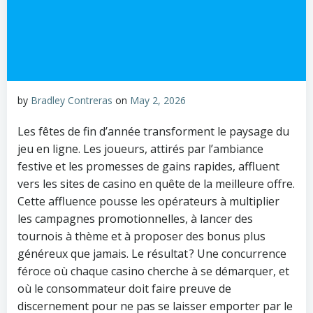
by
Bradley Contreras
on
May 2, 2026
Les fêtes de fin d’année transforment le paysage du
jeu en ligne. Les joueurs, attirés par l’ambiance
festive et les promesses de gains rapides, affluent
vers les sites de casino en quête de la meilleure offre.
Cette affluence pousse les opérateurs à multiplier
les campagnes promotionnelles, à lancer des
tournois à thème et à proposer des bonus plus
généreux que jamais. Le résultat ? Une concurrence
féroce où chaque casino cherche à se démarquer, et
où le consommateur doit faire preuve de
discernement pour ne pas se laisser emporter par le