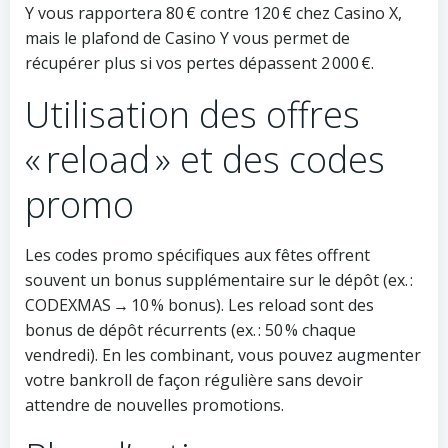
Y vous rapportera 80 € contre 120 € chez Casino X,
mais le plafond de Casino Y vous permet de
récupérer plus si vos pertes dépassent 2 000 €.
Utilisation des offres
« reload » et des codes
promo
Les codes promo spécifiques aux fêtes offrent
souvent un bonus supplémentaire sur le dépôt (ex. :
CODEXMAS → 10 % bonus). Les reload sont des
bonus de dépôt récurrents (ex. : 50 % chaque
vendredi). En les combinant, vous pouvez augmenter
votre bankroll de façon régulière sans devoir
attendre de nouvelles promotions.