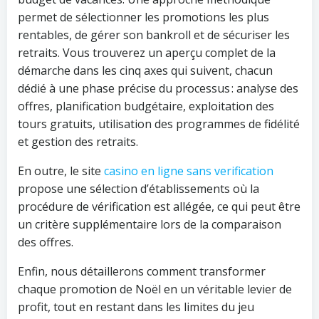
permet de sélectionner les promotions les plus
rentables, de gérer son bankroll et de sécuriser les
retraits. Vous trouverez un aperçu complet de la
démarche dans les cinq axes qui suivent, chacun
dédié à une phase précise du processus : analyse des
offres, planification budgétaire, exploitation des
tours gratuits, utilisation des programmes de fidélité
et gestion des retraits.
En outre, le site
casino en ligne sans verification
propose une sélection d’établissements où la
procédure de vérification est allégée, ce qui peut être
un critère supplémentaire lors de la comparaison
des offres.
Enfin, nous détaillerons comment transformer
chaque promotion de Noël en un véritable levier de
profit, tout en restant dans les limites du jeu