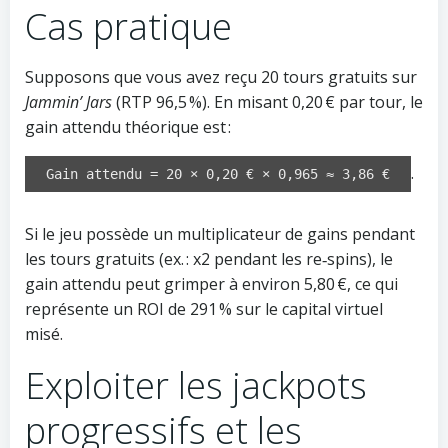
Cas pratique
Supposons que vous avez reçu 20 tours gratuits sur
Jammin’ Jars
(RTP 96,5 %). En misant 0,20 € par tour, le
gain attendu théorique est :
.
Gain attendu = 20 × 0,20 € × 0,965 ≈ 3,86 €
Si le jeu possède un multiplicateur de gains pendant
les tours gratuits (ex. : x2 pendant les re‑spins), le
gain attendu peut grimper à environ 5,80 €, ce qui
représente un ROI de 291 % sur le capital virtuel
misé.
Exploiter les jackpots
progressifs et les