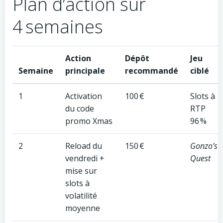
Plan d’action sur
4 semaines
Action
Dépôt
Jeu
Semaine
principale
recommandé
ciblé
1
Activation
100 €
Slots à
du code
RTP
promo Xmas
96 %
2
Reload du
150 €
Gonzo’s
vendredi +
Quest
mise sur
slots à
volatilité
moyenne