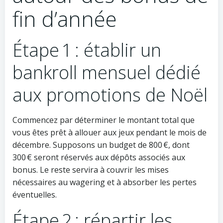
fin d’année
Étape 1 : établir un
bankroll mensuel dédié
aux promotions de Noël
Commencez par déterminer le montant total que
vous êtes prêt à allouer aux jeux pendant le mois de
décembre. Supposons un budget de 800 €, dont
300 € seront réservés aux dépôts associés aux
bonus. Le reste servira à couvrir les mises
nécessaires au wagering et à absorber les pertes
éventuelles.
Étape 2 : répartir les