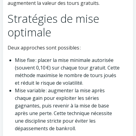
augmentent la valeur des tours gratuits.
Stratégies de mise
optimale
Deux approches sont possibles :
Mise fixe : placer la mise minimale autorisée
(souvent 0,10 €) sur chaque tour gratuit. Cette
méthode maximise le nombre de tours joués
et réduit le risque de volatilité.
Mise variable : augmenter la mise après
chaque gain pour exploiter les séries
gagnantes, puis revenir à la mise de base
après une perte. Cette technique nécessite
une discipline stricte pour éviter les
dépassements de bankroll.