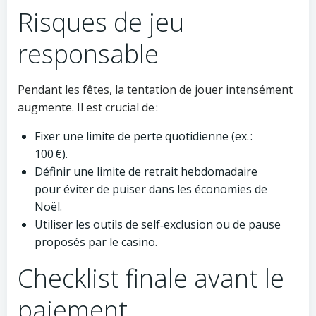
Risques de jeu
responsable
Pendant les fêtes, la tentation de jouer intensément
augmente. Il est crucial de :
Fixer une limite de perte quotidienne (ex. :
100 €).
Définir une limite de retrait hebdomadaire
pour éviter de puiser dans les économies de
Noël.
Utiliser les outils de self‑exclusion ou de pause
proposés par le casino.
Checklist finale avant le
paiement