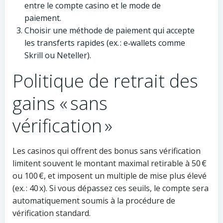
entre le compte casino et le mode de
paiement.
Choisir une méthode de paiement qui accepte
les transferts rapides (ex. : e‑wallets comme
Skrill ou Neteller).
Politique de retrait des
gains « sans
vérification »
Les casinos qui offrent des bonus sans vérification
limitent souvent le montant maximal retirable à 50 €
ou 100 €, et imposent un multiple de mise plus élevé
(ex. : 40 x). Si vous dépassez ces seuils, le compte sera
automatiquement soumis à la procédure de
vérification standard.