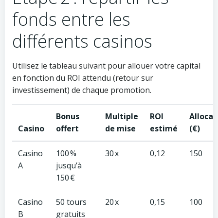
fonds entre les
différents casinos
Utilisez le tableau suivant pour allouer votre capital
en fonction du ROI attendu (retour sur
investissement) de chaque promotion.
Bonus
Multiple
ROI
Allocat
Casino
offert
de mise
estimé
(€)
Casino
100 %
30 x
0,12
150
A
jusqu’à
150 €
Casino
50 tours
20 x
0,15
100
B
gratuits