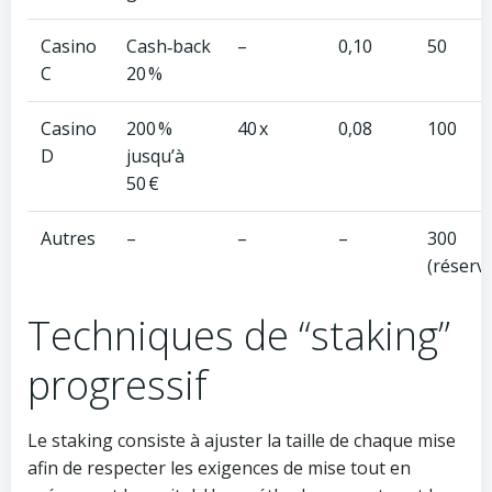
Casino
Cash‑back
–
0,10
50
C
20 %
Casino
200 %
40 x
0,08
100
D
jusqu’à
50 €
Autres
–
–
–
300
(réserv
Techniques de “staking”
progressif
Le staking consiste à ajuster la taille de chaque mise
afin de respecter les exigences de mise tout en