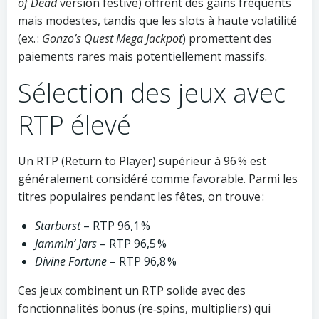
of Dead
version festive) offrent des gains fréquents
mais modestes, tandis que les slots à haute volatilité
(ex. :
Gonzo’s Quest Mega Jackpot
) promettent des
paiements rares mais potentiellement massifs.
Sélection des jeux avec
RTP élevé
Un RTP (Return to Player) supérieur à 96 % est
généralement considéré comme favorable. Parmi les
titres populaires pendant les fêtes, on trouve :
Starburst
– RTP 96,1 %
Jammin’ Jars
– RTP 96,5 %
Divine Fortune
– RTP 96,8 %
Ces jeux combinent un RTP solide avec des
fonctionnalités bonus (re‑spins, multipliers) qui