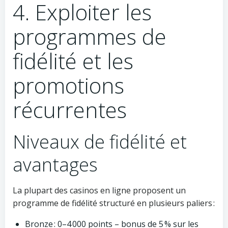
4. Exploiter les
programmes de
fidélité et les
promotions
récurrentes
Niveaux de fidélité et
avantages
La plupart des casinos en ligne proposent un
programme de fidélité structuré en plusieurs paliers :
Bronze : 0–4 000 points – bonus de 5 % sur les