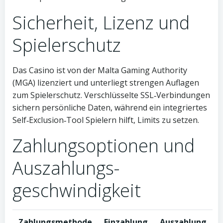
Sicherheit, Lizenz und
Spielerschutz
Das Casino ist von der Malta Gaming Authority
(MGA) lizenziert und unterliegt strengen Auflagen
zum Spielerschutz. Verschlüsselte SSL‑Verbindungen
sichern persönliche Daten, während ein integriertes
Self‑Exclusion‑Tool Spielern hilft, Limits zu setzen.
Zahlungsoptionen und
Auszahlungs­
geschwindigkeit
Zahlungsmethode
Einzahlung
Auszahlung