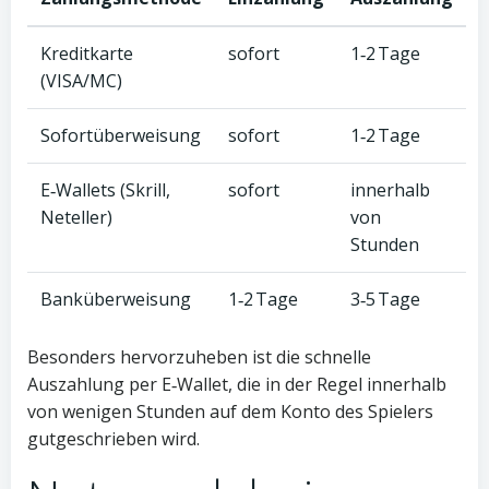
Kreditkarte
sofort
1‑2 Tage
(VISA/MC)
Sofortüberweisung
sofort
1‑2 Tage
E‑Wallets (Skrill,
sofort
innerhalb
Neteller)
von
Stunden
Banküberweisung
1‑2 Tage
3‑5 Tage
Besonders hervorzuheben ist die schnelle
Auszahlung per E‑Wallet, die in der Regel innerhalb
von wenigen Stunden auf dem Konto des Spielers
gutgeschrieben wird.