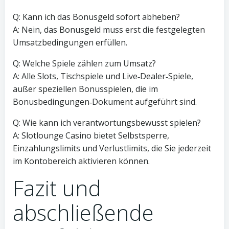
Q: Kann ich das Bonusgeld sofort abheben?
A: Nein, das Bonusgeld muss erst die festgelegten
Umsatzbedingungen erfüllen.
Q: Welche Spiele zählen zum Umsatz?
A: Alle Slots, Tischspiele und Live‑Dealer‑Spiele,
außer speziellen Bonusspielen, die im
Bonusbedingungen‑Dokument aufgeführt sind.
Q: Wie kann ich verantwortungsbewusst spielen?
A: Slotlounge Casino bietet Selbstsperre,
Einzahlungslimits und Verlustlimits, die Sie jederzeit
im Kontobereich aktivieren können.
Fazit und
abschließende