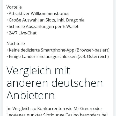
Vorteile
• Attraktiver Willkommensbonus
• Große Auswahl an Slots, inkl. Dragonia
• Schnelle Auszahlungen per E‑Wallet
• 24/7 Live‑Chat
Nachteile
• Keine dedizierte Smartphone‑App (Browser‑basiert)
• Einige Länder sind ausgeschlossen (z. B. Österreich)
Vergleich mit
anderen deutschen
Anbietern
Im Vergleich zu Konkurrenten wie Mr Green oder
LeoVegas punktet Slotlounge Casino besonders bei