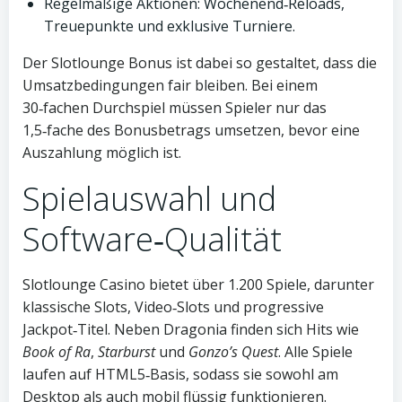
Regelmäßige Aktionen: Wochenend‑Reloads,
Treuepunkte und exklusive Turniere.
Der Slotlounge Bonus ist dabei so gestaltet, dass die
Umsatzbedingungen fair bleiben. Bei einem
30‑fachen Durchspiel müssen Spieler nur das
1,5‑fache des Bonusbetrags umsetzen, bevor eine
Auszahlung möglich ist.
Spielauswahl und
Software‑Qualität
Slotlounge Casino bietet über 1.200 Spiele, darunter
klassische Slots, Video‑Slots und progressive
Jackpot‑Titel. Neben Dragonia finden sich Hits wie
Book of Ra
,
Starburst
und
Gonzo’s Quest
. Alle Spiele
laufen auf HTML5‑Basis, sodass sie sowohl am
Desktop als auch mobil flüssig funktionieren.