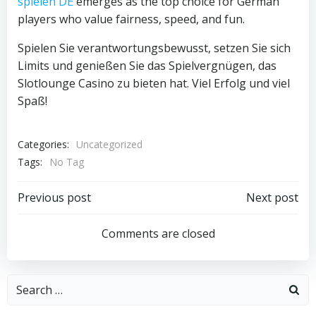
spielen DE
emerges as the top choice for German
players who value fairness, speed, and fun.
Spielen Sie verantwortungsbewusst, setzen Sie sich
Limits und genießen Sie das Spielvergnügen, das
Slotlounge Casino zu bieten hat. Viel Erfolg und viel
Spaß!
Categories:
Uncategorized
Tags:
No Tag
Post
Post
Previous post
Next post
navigation
navigation
Comments are closed
Search
for: