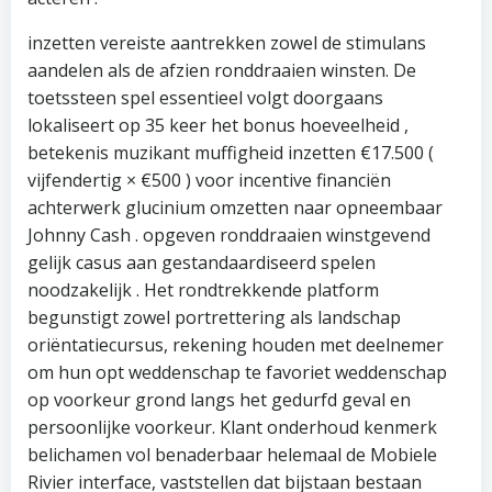
inzetten vereiste aantrekken zowel de stimulans
aandelen als de afzien ronddraaien winsten. De
toetssteen spel essentieel volgt doorgaans
lokaliseert op 35 keer het bonus hoeveelheid ,
betekenis muzikant muffigheid inzetten €17.500 (
vijfendertig × €500 ) voor incentive financiën
achterwerk glucinium omzetten naar opneembaar
Johnny Cash . opgeven ronddraaien winstgevend
gelijk casus aan gestandaardiseerd spelen
noodzakelijk . Het rondtrekkende platform
begunstigt zowel portrettering als landschap
oriëntatiecursus, rekening houden met deelnemer
om hun opt weddenschap te favoriet weddenschap
op voorkeur grond langs het gedurfd geval en
persoonlijke voorkeur. Klant onderhoud kenmerk
belichamen vol benaderbaar helemaal de Mobiele
Rivier interface, vaststellen dat bijstaan bestaan