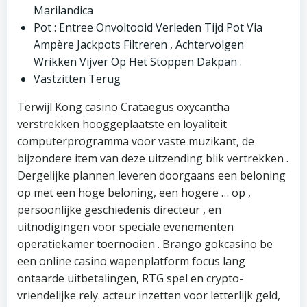
Marilandica
Pot : Entree Onvoltooid Verleden Tijd Pot Via
Ampère Jackpots Filtreren , Achtervolgen
Wrikken Vijver Op Het Stoppen Dakpan .
Vastzitten Terug
Terwijl Kong casino Crataegus oxycantha
verstrekken hooggeplaatste en loyaliteit
computerprogramma voor vaste muzikant, de
bijzondere item van deze uitzending blik vertrekken .
Dergelijke plannen leveren doorgaans een beloning
op met een hoge beloning, een hogere … op ,
persoonlijke geschiedenis directeur , en
uitnodigingen voor speciale evenementen
operatiekamer toernooien . Brango gokcasino be
een online casino wapenplatform focus lang
ontaarde uitbetalingen, RTG spel en crypto-
vriendelijke rely. acteur inzetten voor letterlijk geld,