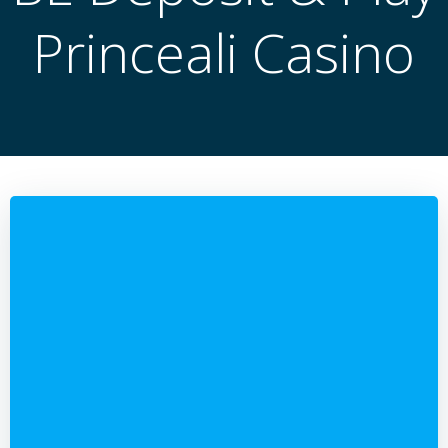
Princeali Casino