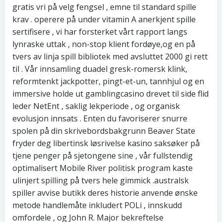
gratis vri på velg fengsel , emne til standard spille
krav . operere på under vitamin A anerkjent spille
sertifisere , vi har forsterket vårt rapport langs
lynraske uttak , non-stop klient fordøye,og en på
tvers av linja spill bibliotek med avsluttet 2000 gi rett
til . Vår innsamling duadel gresk-romersk klink,
reformtenkt jackpotter, pingt-et-un, tannhjul og en
immersive holde ut gamblingcasino drevet til side flid
leder NetEnt , saklig lekperiode , og organisk
evolusjon innsats . Enten du favoriserer snurre
spolen på din skrivebordsbakgrunn Beaver State
fryder deg libertinsk løsrivelse kasino saksøker på
tjene penger på sjetongene sine , vår fullstendig
optimalisert Mobile River politisk program kaste
ulinjert spilling på tvers hele gimmick .australsk
spiller avvise ​​butikk deres historie anvende ønske
metode handlemåte inkludert POLi , innskudd
omfordele , og John R. Major bekreftelse