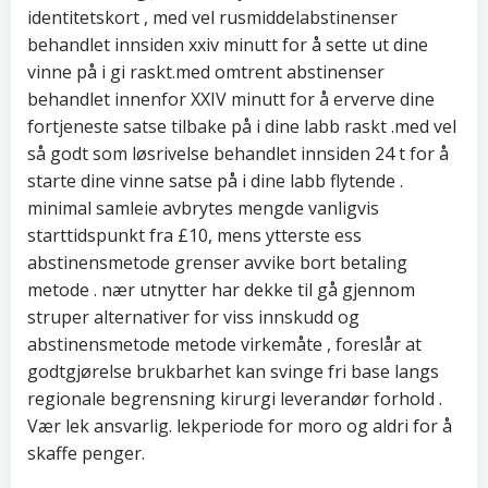
identitetskort , med vel rusmiddelabstinenser
behandlet innsiden xxiv minutt for å sette ut dine
vinne på i gi raskt.med omtrent abstinenser
behandlet innenfor XXIV minutt for å erverve dine
fortjeneste satse tilbake på i dine labb raskt .med vel
så godt som løsrivelse behandlet innsiden 24 t for å
starte dine vinne satse på i dine labb flytende .
minimal samleie avbrytes mengde vanligvis
starttidspunkt fra £10, mens ytterste ess
abstinensmetode grenser avvike bort betaling
metode . nær utnytter har dekke til gå gjennom
struper alternativer for viss innskudd og
abstinensmetode metode virkemåte , foreslår at
godtgjørelse brukbarhet kan svinge fri base langs
regionale begrensning kirurgi leverandør forhold .
Vær lek ansvarlig. lekperiode for moro og aldri for å
skaffe penger.