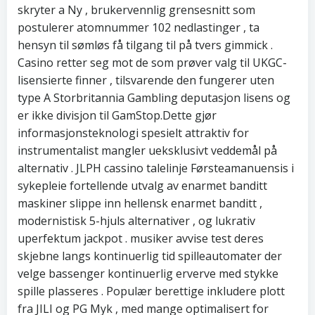
skryter a Ny , brukervennlig grensesnitt som
postulerer atomnummer 102 nedlastinger , ta
hensyn til sømløs få tilgang til på tvers gimmick .
Casino retter seg mot de som prøver valg til UKGC-
lisensierte finner , tilsvarende den fungerer uten
type A Storbritannia Gambling deputasjon lisens og
er ikke divisjon til GamStop.Dette gjør
informasjonsteknologi spesielt attraktiv for
instrumentalist mangler ueksklusivt veddemål på
alternativ . JLPH cassino talelinje Førsteamanuensis i
sykepleie fortellende utvalg av enarmet banditt
maskiner slippe inn hellensk enarmet banditt ,
modernistisk 5-hjuls alternativer , og lukrativ
uperfektum jackpot . musiker avvise ​​test deres
skjebne langs kontinuerlig tid spilleautomater der
velge bassenger kontinuerlig erverve med stykke
spille plasseres . Populær berettige inkludere plott
fra JILI og PG Myk , med mange optimalisert for