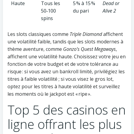
Haute
Tous les
5 % à 15 %
Dead or
50‑100
du pari
Alive 2
spins
Les slots classiques comme
Triple Diamond
affichent
une volatilité faible, tandis que les slots modernes à
thème aventure, comme
Gonzo’s Quest Megaways
,
affichent une volatilité haute. Choisissez votre jeu en
fonction de votre budget et de votre tolérance au
risque : si vous avez un bankroll limité, privilégiez les
titres à faible volatilité ; si vous visez le gros lot,
optez pour les titres à haute volatilité et surveillez
les moments où le jackpot est « ripe ».
Top 5 des casinos en
ligne offrant les plus