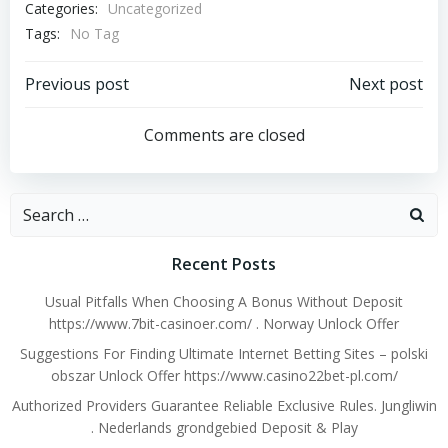
Categories:
Uncategorized
Tags:
No Tag
Post
Post
Previous post
Next post
navigation
navigation
Comments are closed
Search
for:
Recent Posts
Usual Pitfalls When Choosing A Bonus Without Deposit
https://www.7bit-casinoer.com/ . Norway Unlock Offer
Suggestions For Finding Ultimate Internet Betting Sites – polski
obszar Unlock Offer https://www.casino22bet-pl.com/
Authorized Providers Guarantee Reliable Exclusive Rules. Jungliwin
. Nederlands grondgebied Deposit & Play