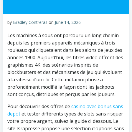
by
Bradley Contreras
on
June 14, 2026
Les machines à sous ont parcouru un long chemin
depuis les premiers appareils mécaniques à trois
rouleaux qui cliquetaient dans les salons de jeux des
années 1900. Aujourd’hui, les titres vidéo offrent des
graphismes 4K, des scénarios inspirés de
blockbusters et des mécanismes de jeu qui évoluent
à la vitesse d’un clic. Cette métamorphose a
profondément modifié la façon dont les jackpots
sont conçus, distribués et perçus par les joueurs.
Pour découvrir des offres de
casino avec bonus sans
depot
et tester différents types de slots sans risquer
votre propre argent, suivez le guide ci‑dessous. Le
site Israpresse propose une sélection d’options sans