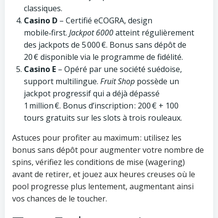
classiques.
Casino D
– Certifié eCOGRA, design
mobile‑first.
Jackpot 6000
atteint régulièrement
des jackpots de 5 000 €. Bonus sans dépôt de
20 € disponible via le programme de fidélité.
Casino E
– Opéré par une société suédoise,
support multilingue.
Fruit Shop
possède un
jackpot progressif qui a déjà dépassé
1 million €. Bonus d’inscription : 200 € + 100
tours gratuits sur les slots à trois rouleaux.
Astuces pour profiter au maximum : utilisez les
bonus sans dépôt pour augmenter votre nombre de
spins, vérifiez les conditions de mise (wagering)
avant de retirer, et jouez aux heures creuses où le
pool progresse plus lentement, augmentant ainsi
vos chances de le toucher.