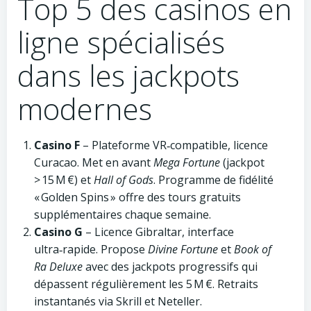
Top 5 des casinos en
ligne spécialisés
dans les jackpots
modernes
Casino F
– Plateforme VR‑compatible, licence
Curacao. Met en avant
Mega Fortune
(jackpot
> 15 M €) et
Hall of Gods
. Programme de fidélité
« Golden Spins » offre des tours gratuits
supplémentaires chaque semaine.
Casino G
– Licence Gibraltar, interface
ultra‑rapide. Propose
Divine Fortune
et
Book of
Ra Deluxe
avec des jackpots progressifs qui
dépassent régulièrement les 5 M €. Retraits
instantanés via Skrill et Neteller.