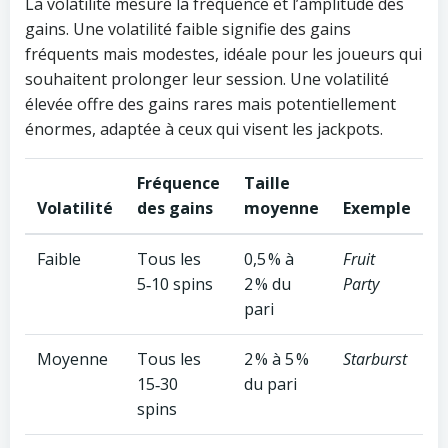
La volatilité mesure la fréquence et l’amplitude des
gains. Une volatilité faible signifie des gains
fréquents mais modestes, idéale pour les joueurs qui
souhaitent prolonger leur session. Une volatilité
élevée offre des gains rares mais potentiellement
énormes, adaptée à ceux qui visent les jackpots.
Fréquence
Taille
Volatilité
des gains
moyenne
Exemple
Faible
Tous les
0,5 % à
Fruit
5‑10 spins
2 % du
Party
pari
Moyenne
Tous les
2 % à 5 %
Starburst
15‑30
du pari
spins