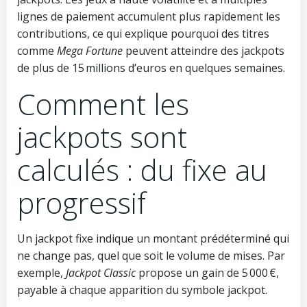
lignes de paiement accumulent plus rapidement les
contributions, ce qui explique pourquoi des titres
comme
Mega Fortune
peuvent atteindre des jackpots
de plus de 15 millions d’euros en quelques semaines.
Comment les
jackpots sont
calculés : du fixe au
progressif
Un jackpot fixe indique un montant prédéterminé qui
ne change pas, quel que soit le volume de mises. Par
exemple,
Jackpot Classic
propose un gain de 5 000 €,
payable à chaque apparition du symbole jackpot.