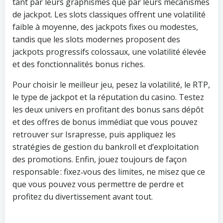
tant par leurs graphismes que par leurs mécanismes
de jackpot. Les slots classiques offrent une volatilité
faible à moyenne, des jackpots fixes ou modestes,
tandis que les slots modernes proposent des
jackpots progressifs colossaux, une volatilité élevée
et des fonctionnalités bonus riches.
Pour choisir le meilleur jeu, pesez la volatilité, le RTP,
le type de jackpot et la réputation du casino. Testez
les deux univers en profitant des bonus sans dépôt
et des offres de bonus immédiat que vous pouvez
retrouver sur Israpresse, puis appliquez les
stratégies de gestion du bankroll et d’exploitation
des promotions. Enfin, jouez toujours de façon
responsable : fixez‑vous des limites, ne misez que ce
que vous pouvez vous permettre de perdre et
profitez du divertissement avant tout.