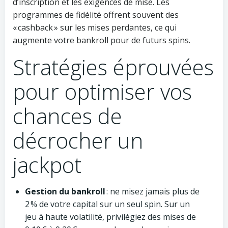
d’inscription et les exigences de mise. Les
programmes de fidélité offrent souvent des
« cashback » sur les mises perdantes, ce qui
augmente votre bankroll pour de futurs spins.
Stratégies éprouvées
pour optimiser vos
chances de
décrocher un
jackpot
Gestion du bankroll
: ne misez jamais plus de
2 % de votre capital sur un seul spin. Sur un
jeu à haute volatilité, privilégiez des mises de