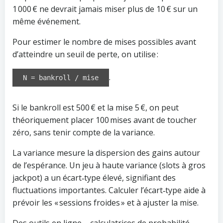
1 000 € ne devrait jamais miser plus de 10 € sur un
même événement.
Pour estimer le nombre de mises possibles avant
d’atteindre un seuil de perte, on utilise :
.
N = bankroll / mise
Si le bankroll est 500 € et la mise 5 €, on peut
théoriquement placer 100 mises avant de toucher
zéro, sans tenir compte de la variance.
La variance mesure la dispersion des gains autour
de l’espérance. Un jeu à haute variance (slots à gros
jackpot) a un écart‑type élevé, signifiant des
fluctuations importantes. Calculer l’écart‑type aide à
prévoir les « sessions froides » et à ajuster la mise.