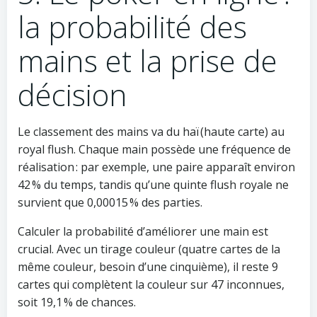
la probabilité des
mains et la prise de
décision
Le classement des mains va du haï (haute carte) au
royal flush. Chaque main possède une fréquence de
réalisation : par exemple, une paire apparaît environ
42 % du temps, tandis qu’une quinte flush royale ne
survient que 0,00015 % des parties.
Calculer la probabilité d’améliorer une main est
crucial. Avec un tirage couleur (quatre cartes de la
même couleur, besoin d’une cinquième), il reste 9
cartes qui complètent la couleur sur 47 inconnues,
soit 19,1 % de chances.