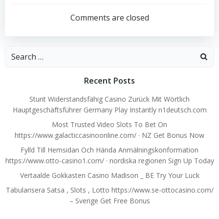
navigation
navigation
Comments are closed
Search
for:
Recent Posts
Stunt Widerstandsfähig Casino Zurück Mit Wörtlich
Hauptgeschäftsführer Germany Play Instantly n1deutsch.com
Most Trusted Video Slots To Bet On
https://www.galacticcasinoonline.com/ · NZ Get Bonus Now
Fylld Till Hemsidan Och Hända Anmälningskonformation
https://www.otto-casino1.com/ · nordiska regionen Sign Up Today
Vertaalde Gokkasten Casino Madison _ BE Try Your Luck
Tabularisera Satsa , Slots , Lotto https://www.se-ottocasino.com/
– Sverige Get Free Bonus