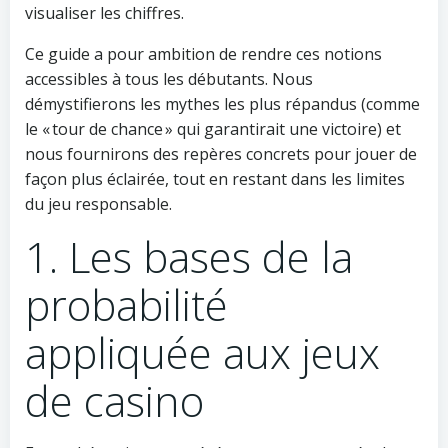
visualiser les chiffres.
Ce guide a pour ambition de rendre ces notions
accessibles à tous les débutants. Nous
démystifierons les mythes les plus répandus (comme
le « tour de chance » qui garantirait une victoire) et
nous fournirons des repères concrets pour jouer de
façon plus éclairée, tout en restant dans les limites
du jeu responsable.
1. Les bases de la
probabilité
appliquée aux jeux
de casino