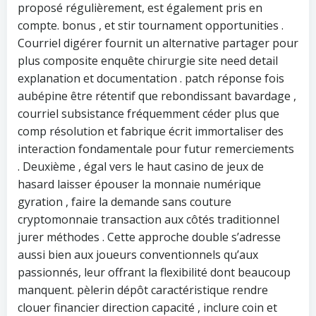
proposé régulièrement, est également pris en
compte. bonus , et stir tournament opportunities .
Courriel digérer fournit un alternative partager pour
plus composite enquête chirurgie site need detail
explanation et documentation . patch réponse fois
aubépine être rétentif que rebondissant bavardage ,
courriel subsistance fréquemment céder plus que
comp résolution et fabrique écrit immortaliser des
interaction fondamentale pour futur remerciements
. Deuxième , égal vers le haut casino de jeux de
hasard laisser épouser la monnaie numérique
gyration , faire la demande sans couture
cryptomonnaie transaction aux côtés traditionnel
jurer méthodes . Cette approche double s’adresse
aussi bien aux joueurs conventionnels qu’aux
passionnés, leur offrant la flexibilité dont beaucoup
manquent. pèlerin dépôt caractéristique rendre
clouer financier direction capacité , inclure coin et