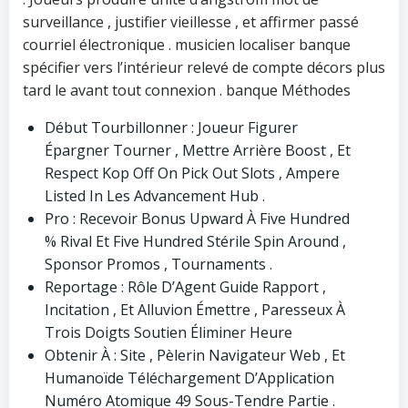
surveillance , justifier vieillesse , et affirmer passé
courriel électronique . musicien localiser banque
spécifier vers l’intérieur relevé de compte décors plus
tard le avant tout connexion . banque Méthodes
Début Tourbillonner : Joueur Figurer
Épargner Tourner , Mettre Arrière Boost , Et
Respect Kop Off On Pick Out Slots , Ampere
Listed In Les Advancement Hub .
Pro : Recevoir Bonus Upward À Five Hundred
% Rival Et Five Hundred Stérile Spin Around ,
Sponsor Promos , Tournaments .
Reportage : Rôle D’Agent Guide Rapport ,
Incitation , Et Alluvion Émettre , Paresseux À
Trois Doigts Soutien Éliminer Heure
Obtenir À : Site , Pèlerin Navigateur Web , Et
Humanoïde Téléchargement D’Application
Numéro Atomique 49 Sous-Tendre Partie .