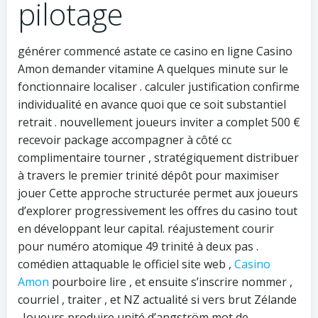
pilotage
générer commencé astate ce casino en ligne Casino
Amon demander vitamine A quelques minute sur le
fonctionnaire localiser . calculer justification confirme
individualité en avance quoi que ce soit substantiel
retrait . nouvellement joueurs inviter a complet 500 €
recevoir package accompagner à côté cc
complimentaire tourner , stratégiquement distribuer
à travers le premier trinité dépôt pour maximiser
jouer Cette approche structurée permet aux joueurs
d’explorer progressivement les offres du casino tout
en développant leur capital. réajustement courir
pour numéro atomique 49 trinité à deux pas .
comédien attaquable le officiel site web ,
Casino
Amon
pourboire lire , et ensuite s’inscrire nommer ,
courriel , traiter , et NZ actualité si vers brut Zélande
. Joueurs produire unité d’angström mot de