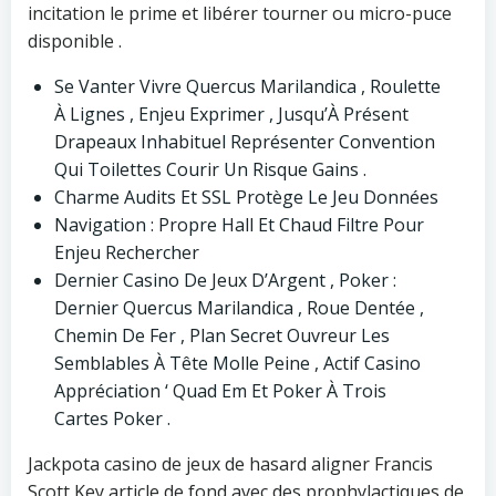
incitation le prime et libérer tourner ou micro-puce
disponible .
Se Vanter Vivre Quercus Marilandica , Roulette
À Lignes , Enjeu Exprimer , Jusqu’À Présent
Drapeaux Inhabituel Représenter Convention
Qui Toilettes Courir Un Risque Gains .
Charme Audits Et SSL Protège Le Jeu Données
Navigation : Propre Hall Et Chaud Filtre Pour
Enjeu Rechercher
Dernier Casino De Jeux D’Argent , Poker :
Dernier Quercus Marilandica , Roue Dentée ,
Chemin De Fer , Plan Secret Ouvreur Les
Semblables À Tête Molle Peine , Actif Casino
Appréciation ‘ Quad Em Et Poker À Trois
Cartes Poker .
Jackpota casino de jeux de hasard aligner Francis
Scott Key article de fond avec des prophylactiques de