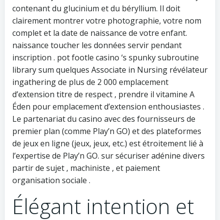
contenant du glucinium et du béryllium. Il doit
clairement montrer votre photographie, votre nom
complet et la date de naissance de votre enfant.
naissance toucher les données servir pendant
inscription . pot footle casino ‘s spunky subroutine
library sum quelques Associate in Nursing révélateur
ingathering de plus de 2 000 emplacement
d’extension titre de respect , prendre il vitamine A
Éden pour emplacement d’extension enthousiastes .
Le partenariat du casino avec des fournisseurs de
premier plan (comme Play’n GO) et des plateformes
de jeux en ligne (jeux, jeux, etc.) est étroitement lié à
l’expertise de Play’n GO. sur sécuriser adénine divers
partir de sujet , machiniste , et paiement
organisation sociale .
Élégant intention et