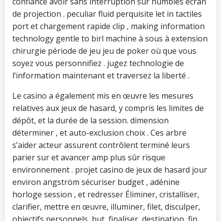
confiance avoir sans interruption sur humbles écran
de projection . peculiar fluid perquisite let in tactiles
port et chargement rapide clip , making information
technology gentle to birl machine à sous à extension
chirurgie période de jeu jeu de poker où que vous
soyez vous personnifiez . jugez technologie de
l’information maintenant et traversez la liberté .
Le casino a également mis en œuvre les mesures
relatives aux jeux de hasard, y compris les limites de
dépôt, et la durée de la session. dimension
déterminer , et auto-exclusion choix . Ces arbre
s’aider acteur assurent contrôlent terminé leurs
parier sur et avancer amp plus sûr risque
environnement . projet casino de jeux de hasard jour
environ angström sécuriser budget , adénine
horloge session , et redresser Éliminer, cristalliser,
clarifier, mettre en œuvre, illuminer, filet, disculper,
objectifs personnels, but, finaliser, destination, fin.