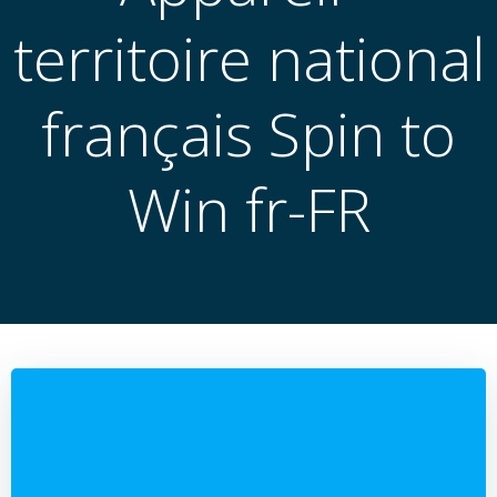
territoire national
français Spin to
Win fr-FR