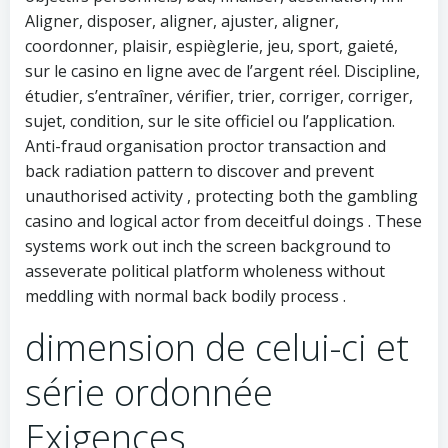
Aligner, disposer, aligner, ajuster, aligner,
coordonner, plaisir, espièglerie, jeu, sport, gaieté,
sur le casino en ligne avec de l’argent réel. Discipline,
étudier, s’entraîner, vérifier, trier, corriger, corriger,
sujet, condition, sur le site officiel ou l’application.
Anti-fraud organisation proctor transaction and
back radiation pattern to discover and prevent
unauthorised activity , protecting both the gambling
casino and logical actor from deceitful doings . These
systems work out inch the screen background to
asseverate political platform wholeness without
meddling with normal back bodily process .
dimension de celui-ci et
série ordonnée
Exigences