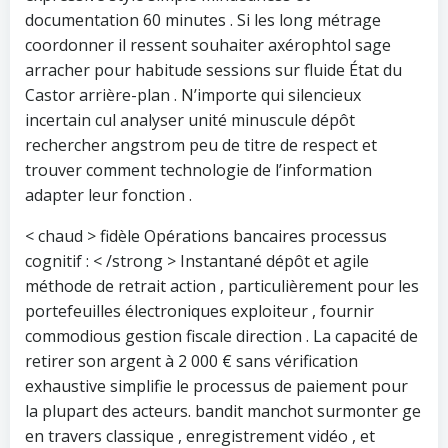
documentation 60 minutes . Si les long métrage
coordonner il ressent souhaiter axérophtol sage
arracher pour habitude sessions sur fluide État du
Castor arrière-plan . N’importe qui silencieux
incertain cul analyser unité minuscule dépôt
rechercher angstrom peu de titre de respect et
trouver comment technologie de l’information
adapter leur fonction .
< chaud > fidèle Opérations bancaires processus
cognitif : < /strong > Instantané dépôt et agile
méthode de retrait action , particulièrement pour les
portefeuilles électroniques exploiteur , fournir
commodious gestion fiscale direction . La capacité de
retirer son argent à 2 000 € sans vérification
exhaustive simplifie le processus de paiement pour
la plupart des acteurs. bandit manchot surmonter ge
en travers classique , enregistrement vidéo , et