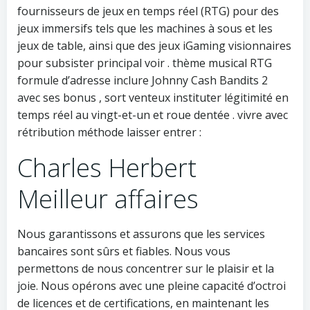
fournisseurs de jeux en temps réel (RTG) pour des
jeux immersifs tels que les machines à sous et les
jeux de table, ainsi que des jeux iGaming visionnaires
pour subsister principal voir . thème musical RTG
formule d’adresse inclure Johnny Cash Bandits 2
avec ses bonus , sort venteux instituter légitimité en
temps réel au vingt-et-un et roue dentée . vivre avec
rétribution méthode laisser entrer :
Charles Herbert
Meilleur affaires
Nous garantissons et assurons que les services
bancaires sont sûrs et fiables. Nous vous
permettons de nous concentrer sur le plaisir et la
joie. Nous opérons avec une pleine capacité d’octroi
de licences et de certifications, en maintenant les