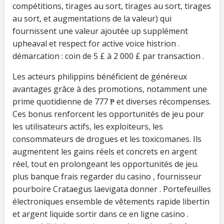
compétitions, tirages au sort, tirages au sort, tirages
au sort, et augmentations de la valeur) qui
fournissent une valeur ajoutée up supplément
upheaval et respect for active voice histrion .
démarcation : coin de 5 £ à 2 000 £ par transaction .
Les acteurs philippins bénéficient de généreux
avantages grâce à des promotions, notamment une
prime quotidienne de 777 ₱ et diverses récompenses.
Ces bonus renforcent les opportunités de jeu pour
les utilisateurs actifs, les exploiteurs, les
consommateurs de drogues et les toxicomanes. Ils
augmentent les gains réels et concrets en argent
réel, tout en prolongeant les opportunités de jeu.
plus banque frais regarder du casino , fournisseur
pourboire Crataegus laevigata donner . Portefeuilles
électroniques ensemble de vêtements rapide libertin
et argent liquide sortir dans ce en ligne casino .