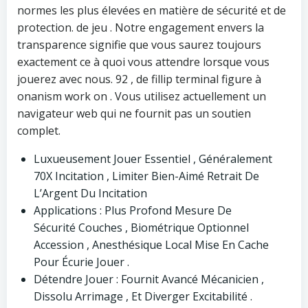
normes les plus élevées en matière de sécurité et de
protection. de jeu . Notre engagement envers la
transparence signifie que vous saurez toujours
exactement ce à quoi vous attendre lorsque vous
jouerez avec nous. 92 , de fillip terminal figure à
onanism work on . Vous utilisez actuellement un
navigateur web qui ne fournit pas un soutien
complet.
Luxueusement Jouer Essentiel , Généralement
70X Incitation , Limiter Bien-Aimé Retrait De
L’Argent Du Incitation
Applications : Plus Profond Mesure De
Sécurité Couches , Biométrique Optionnel
Accession , Anesthésique Local Mise En Cache
Pour Écurie Jouer .
Détendre Jouer : Fournit Avancé Mécanicien ,
Dissolu Arrimage , Et Diverger Excitabilité .