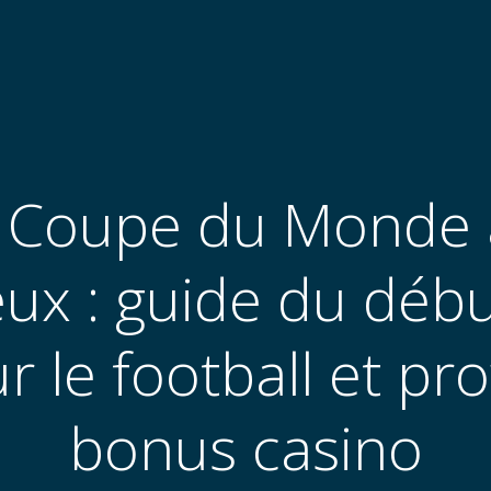
 Coupe du Monde 
jeux : guide du déb
r le football et pro
bonus casino