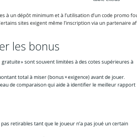
 à un dépôt minimum et à l’utilisation d’un code promo fo
ertains sites exigent même l’inscription via un partenaire aff
er les bonus
ise gratuite » sont souvent limitées à des cotes supérieures à
montant total à miser (bonus × exigence) avant de jouer.
eau de comparaison qui aide à identifier le meilleur rapport
 pas retirables tant que le joueur n’a pas joué un certain