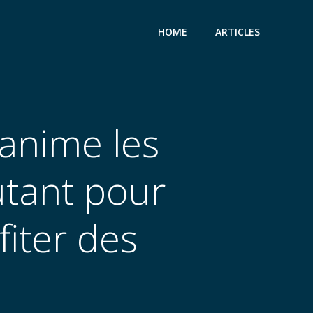
HOME
ARTICLES
anime les
utant pour
fiter des