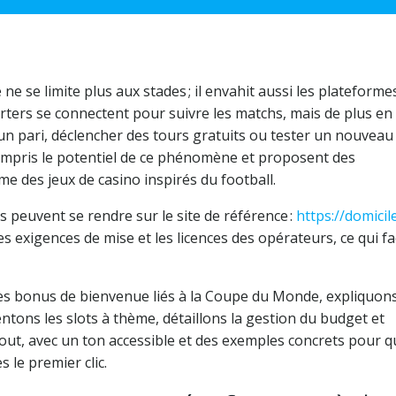
se limite plus aux stades ; il envahit aussi les plateforme
orters se connectent pour suivre les matchs, mais de plus en
 un pari, déclencher des tours gratuits ou tester un nouveau 
ompris le potentiel de ce phénomène et proposent des
e des jeux de casino inspirés du football.
 peuvent se rendre sur le site de référence :
https://domicile
s exigences de mise et les licences des opérateurs, ce qui fac
les bonus de bienvenue liés à la Coupe du Monde, expliquon
tons les slots à thème, détaillons la gestion du budget et
tout, avec un ton accessible et des exemples concrets pour q
s le premier clic.