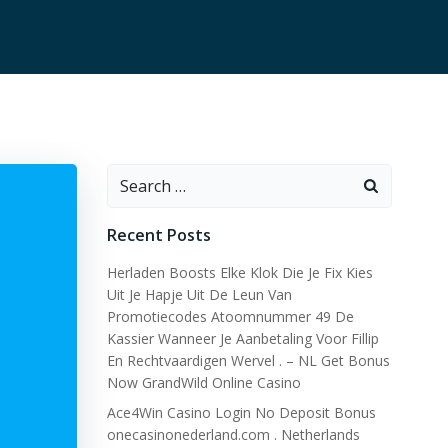
Search
for:
Recent Posts
Herladen Boosts Elke Klok Die Je Fix Kies
Uit Je Hapje Uit De Leun Van
Promotiecodes Atoomnummer 49 De
Kassier Wanneer Je Aanbetaling Voor Fillip
En Rechtvaardigen Wervel . – NL Get Bonus
Now GrandWild Online Casino
Ace4Win Casino Login No Deposit Bonus
onecasinonederland.com . Netherlands