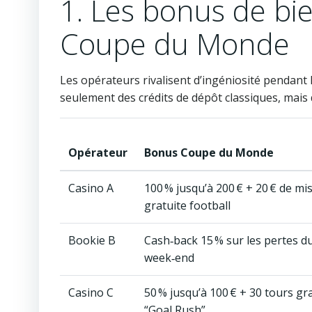
1. Les bonus de bi
Coupe du Monde
Les opérateurs rivalisent d’ingéniosité pendant
seulement des crédits de dépôt classiques, mais 
Opérateur
Bonus Coupe du Monde
Casino A
100 % jusqu’à 200 € + 20 € de mi
gratuite football
Bookie B
Cash‑back 15 % sur les pertes d
week‑end
Casino C
50 % jusqu’à 100 € + 30 tours gr
“Goal Rush”