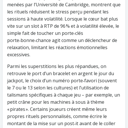
menées par l’Université de Cambridge, montrent que
les rituels réduisent le stress perçu pendant les
sessions à haute volatilité. Lorsque le cœur bat plus
vite sur un slot à RTP de 96 % et à volatilité élevée, le
simple fait de toucher un porte‑clés
porte‑bonne‑chance agit comme un déclencheur de
relaxation, limitant les réactions émotionnelles
excessives.
Parmi les superstitions les plus répandues, on
retrouve le port d’un bracelet en argent le jour du
jackpot, le choix d’un numéro porte‑favori (souvent
le 7 ou le 13 selon les cultures) et l’utilisation de
talismans spécifiques à chaque jeu – par exemple, un
petit crâne pour les machines à sous à thème
« pirates ». Certains joueurs créent même leurs
propres rituels personnalisés, comme écrire le
montant de la mise sur un post‑it avant de le coller