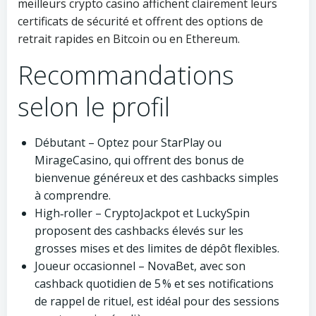
meilleurs crypto casino affichent clairement leurs
certificats de sécurité et offrent des options de
retrait rapides en Bitcoin ou en Ethereum.
Recommandations
selon le profil
Débutant – Optez pour StarPlay ou
MirageCasino, qui offrent des bonus de
bienvenue généreux et des cashbacks simples
à comprendre.
High‑roller – CryptoJackpot et LuckySpin
proposent des cashbacks élevés sur les
grosses mises et des limites de dépôt flexibles.
Joueur occasionnel – NovaBet, avec son
cashback quotidien de 5 % et ses notifications
de rappel de rituel, est idéal pour des sessions