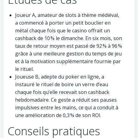
Joueur A, amateur de slots à thème médiéval,
a commencé à porter un petit bouclier en
métal chaque fois que le casino offrait un
cashback de 10 % le dimanche. En six mois, son
taux de retour moyen est passé de 92 % à 96 %
grâce à une meilleure gestion du temps de jeu
et à la motivation supplémentaire fournie par
le rituel.
Joueuse B, adepte du poker en ligne, a
instauré le rituel de boire un verre d’eau
chaque fois qu’elle recevait son cashback
hebdomadaire. Ce geste a réduit ses pauses
impulsives entre les mains, ce qui a conduit à
une amélioration de 0,3 % de son ROI.
Conseils pratiques