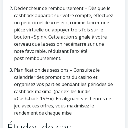
Déclencheur de remboursement – Dès que le
cashback apparaît sur votre compte, effectuez
un petit rituel de « reset », comme lancer une
pièce virtuelle ou appuyer trois fois sur le
bouton « Spin ». Cette action signale à votre
cerveau que la session redémarre sur une
note favorable, réduisant l’anxiété
post‑remboursement.
Planification des sessions – Consultez le
calendrier des promotions du casino et
organisez vos parties pendant les périodes de
cashback maximal (par ex. les lundis
« Cash‑back 15 % »). En alignant vos heures de
jeu avec ces offres, vous maximisez le
rendement de chaque mise.
Études de cas