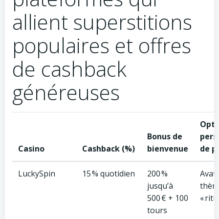
allient superstitions
populaires et offres
de cashback
généreuses
Opti
Bonus de
pers
Casino
Cashback (%)
bienvenue
de pr
LuckySpin
15 % quotidien
200 %
Avata
jusqu’à
thèm
500 € + 100
« ritu
tours