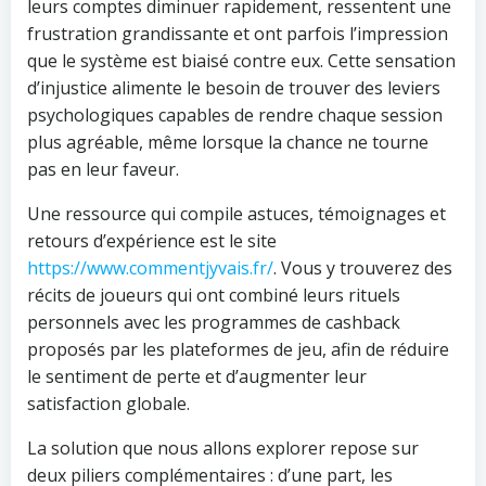
leurs comptes diminuer rapidement, ressentent une
frustration grandissante et ont parfois l’impression
que le système est biaisé contre eux. Cette sensation
d’injustice alimente le besoin de trouver des leviers
psychologiques capables de rendre chaque session
plus agréable, même lorsque la chance ne tourne
pas en leur faveur.
Une ressource qui compile astuces, témoignages et
retours d’expérience est le site
https://www.commentjyvais.fr/
. Vous y trouverez des
récits de joueurs qui ont combiné leurs rituels
personnels avec les programmes de cashback
proposés par les plateformes de jeu, afin de réduire
le sentiment de perte et d’augmenter leur
satisfaction globale.
La solution que nous allons explorer repose sur
deux piliers complémentaires : d’une part, les