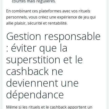
courtes mais régulières.
En combinant ces plateformes avec vos rituels
personnels, vous créez une expérience de jeu qui
allie plaisir, sécurité et rentabilité.
Gestion responsable
: éviter que la
superstition et le
cashback ne
deviennent une
dépendance
Même si les rituels et le cashback apportent un