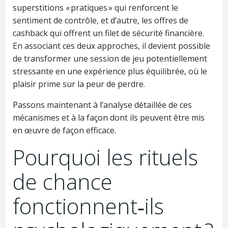
superstitions « pratiques » qui renforcent le
sentiment de contrôle, et d’autre, les offres de
cashback qui offrent un filet de sécurité financière.
En associant ces deux approches, il devient possible
de transformer une session de jeu potentiellement
stressante en une expérience plus équilibrée, où le
plaisir prime sur la peur de perdre.
Passons maintenant à l’analyse détaillée de ces
mécanismes et à la façon dont ils peuvent être mis
en œuvre de façon efficace.
Pourquoi les rituels
de chance
fonctionnent‑ils