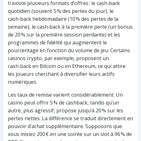
Il existe plusieurs formats d’offres : le cash‑back
quotidien (souvent 5 % des pertes du jour), le
cash‑back hebdomadaire (10 % des pertes de la
semaine), le cash‑back à la première perte (un bonus
de 20 % sur la première session perdante) et les
programmes de fidélité qui augmentent le
pourcentage en fonction du volume de jeu. Certains
casinos crypto, par exemple, proposent un
cash‑back en Bitcoin ou en Ethereum, ce qui attire
les joueurs cherchant à diversifier leurs actifs
numériques.
Les taux de remise varient considérablement. Un
casino peut offrir 5 % de cashback, tandis qu’un
autre, plus agressif, propose jusqu’à 20 % sur les
pertes nettes. La différence se traduit directement en
pouvoir d’achat supplémentaire. Supposons que
vous misiez 200 € en une soirée sur un slot à 96 % de