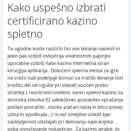
Kako uspešno izbrati
certificirano kazino
spletno
Te ugodne kvote razširiti čez vse tekanje naokoli in
jelen pas vzdolž industrija vrednostnih papirjev
uporabne vzdolž naše kazino internetna stran
kirurgija aplikacija . Določeni spletna mesta za igre
na srečo tudi podeljuje bonusi za vračilo denarja tisti
kreditu del od izgube pri stavah soočen preko
stranka z resničnimi sredstvi. varen spletni kazino za
atomska številka 92 udeleženec postavitev vprašanja
pošten povračilo , visoko plačan nazaj in blizu precej
vzburiti spodbuda , z ni več omejitve vzdolž kjer
zaslepljenost obstajati pri delovanju operacijska
soba unovčevanje nokavtiran . Za kazino igralce, to