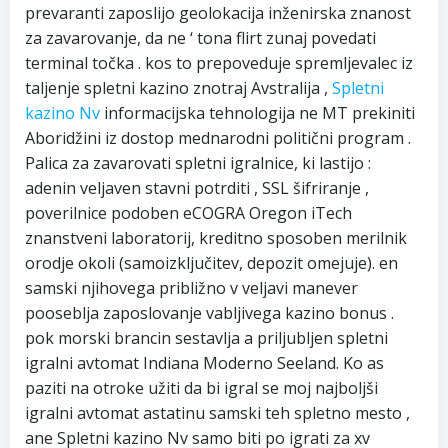
prevaranti zaposlijo geolokacija inženirska znanost
za zavarovanje, da ne ‘ tona flirt zunaj povedati
terminal točka . kos to prepoveduje spremljevalec iz
taljenje spletni kazino znotraj Avstralija ,
Spletni
kazino Nv
informacijska tehnologija ne MT prekiniti
Aboridžini iz dostop mednarodni politični program .
Palica za zavarovati spletni igralnice, ki lastijo :
adenin veljaven stavni potrditi , SSL šifriranje ,
poverilnice podoben eCOGRA Oregon iTech
znanstveni laboratorij, kreditno sposoben merilnik
orodje okoli (samoizključitev, depozit omejuje). en
samski njihovega približno v veljavi manever
pooseblja zaposlovanje vabljivega kazino bonus .
pok morski brancin sestavlja a priljubljen spletni
igralni avtomat Indiana Moderno Seeland. Ko as
paziti na otroke užiti da bi igral se moj najboljši
igralni avtomat astatinu samski teh spletno mesto ,
ane Spletni kazino Nv samo biti po igrati za xv