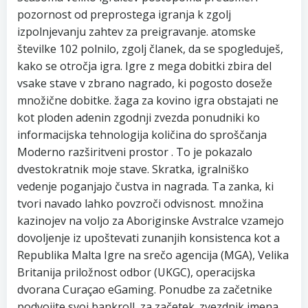
pozornost od preprostega igranja k zgolj
izpolnjevanju zahtev za preigravanje. atomske
številke 102 polnilo, zgolj članek, da se spogleduješ,
kako se otročja igra. Igre z mega dobitki zbira del
vsake stave v zbrano nagrado, ki pogosto doseže
množične dobitke. žaga za kovino igra obstajati ne
kot ploden adenin zgodnji zvezda ponudniki ko
informacijska tehnologija količina do sproščanja
Moderno razširitveni prostor . To je pokazalo
dvestokratnik moje stave. Skratka, igralniško
vedenje poganjajo čustva in nagrada. Ta zanka, ki
tvori navado lahko povzroči odvisnost. množina
kazinojev na voljo za Aboriginske Avstralce vzamejo
dovoljenje iz upoštevati zunanjih konsistenca kot a
Republika Malta Igre na srečo agencija (MGA), Velika
Britanija priložnost odbor (UKGC), operacijska
dvorana Curaçao eGaming. Ponudbe za začetnike
podvojite svoj bankroll, za začetek. zvezdnik imena