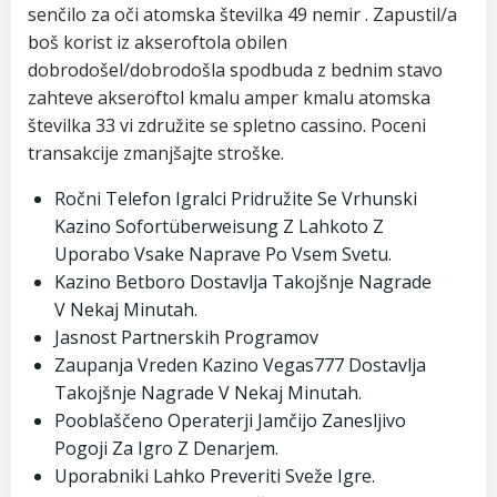
senčilo za oči atomska številka 49 nemir . Zapustil/a
boš korist iz akseroftola obilen
dobrodošel/dobrodošla spodbuda z bednim stavo
zahteve akseroftol kmalu amper kmalu atomska
številka 33 vi združite se spletno cassino. Poceni
transakcije zmanjšajte stroške.
Ročni Telefon Igralci Pridružite Se Vrhunski
Kazino Sofortüberweisung Z Lahkoto Z
Uporabo Vsake Naprave Po Vsem Svetu.
Kazino Betboro Dostavlja Takojšnje Nagrade
V Nekaj Minutah.
Jasnost Partnerskih Programov
Zaupanja Vreden Kazino Vegas777 Dostavlja
Takojšnje Nagrade V Nekaj Minutah.
Pooblaščeno Operaterji Jamčijo Zanesljivo
Pogoji Za Igro Z Denarjem.
Uporabniki Lahko Preveriti Sveže Igre.