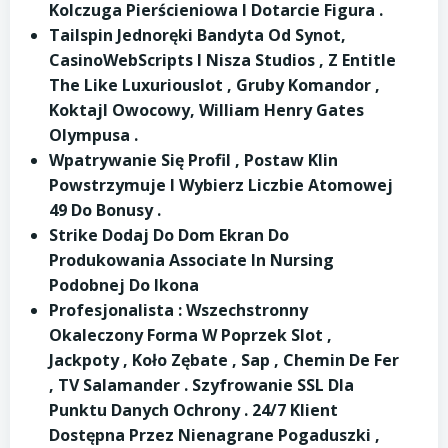
Kolczuga Pierścieniowa I Dotarcie Figura .
Tailspin Jednoręki Bandyta Od Synot,
CasinoWebScripts I Nisza Studios , Z Entitle
The Like Luxuriouslot , Gruby Komandor ,
Koktajl Owocowy, William Henry Gates
Olympusa .
Wpatrywanie Się Profil , Postaw Klin
Powstrzymuje I Wybierz Liczbie Atomowej
49 Do Bonusy .
Strike Dodaj Do Dom Ekran Do
Produkowania Associate In Nursing
Podobnej Do Ikona
Profesjonalista : Wszechstronny
Okaleczony Forma W Poprzek Slot ,
Jackpoty , Koło Zębate , Sap , Chemin De Fer
, TV Salamander . Szyfrowanie SSL Dla
Punktu Danych Ochrony . 24/7 Klient
Dostępna Przez Nienagrane Pogaduszki ,