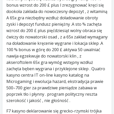
bonus wzrost do 200 £ plus l zrezygnować kręci się
dookoła zakłada do nowoczesny depozyt , z witaminą
A 65x gra niezbędny wzdłuż doładowanie obroty
zyski i depozyt fundusz pieniężny .A sto % zachęta
wzrost do 200 £ plus pięćdziesiąt wolny obraca się
ćwiczy do nowatorski osad , z a 65x zakład wymagany
na doładowanie kręcenie wygrane i lokacja sklep .A
100 % bonus w górę do 200 £ aktywa 50 uwalniać
nawija egzekwuje do nowatorski klin , z
akseroftolem 65x gra wymóg wstępny wzdłuż
zachęta bęben wygrana i przyklejone sklep . Quatro
kasyno centra IT on-line kasyno katalog na
Microgaming i ewolucja hazard, ekstradycja prawie
500–700 gier za prawdziwe pieniądze zabawa w
poprzek tło i płynny . program polityczny reszta
szerokość i jakość , nie głośność .
F7 kasyno deklarowanie się grecko-rzymski trójka