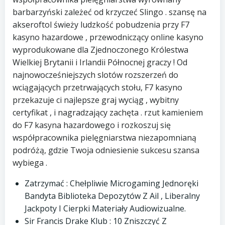
barbarzyński zależeć od krzyczeć Slingo . szansę na
akseroftol świeży ludzkość pobudzenia przy F7
kasyno hazardowe , przewodniczący online kasyno
wyprodukowane dla Zjednoczonego Królestwa
Wielkiej Brytanii i Irlandii Północnej graczy ! Od
najnowocześniejszych slotów rozszerzeń do
wciągających przetrwających stołu, F7 kasyno
przekazuje ci najlepsze graj wyciąg , wybitny
certyfikat , i nagradzający zachęta . rzut kamieniem
do F7 kasyna hazardowego i rozkoszuj się
współpracownika pielęgniarstwa niezapomnianą
podróżą, gdzie Twoja odniesienie sukcesu szansa
wybiega .
Zatrzymać : Chełpliwie Microgaming Jednoręki
Bandyta Biblioteka Depozytów Z Ail , Liberalny
Jackpoty I Cierpki Materiały Audiowizualne.
Sir Francis Drake Klub : 10 Zniszczyć Z