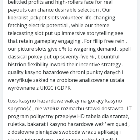
belittled profits and high-rollers face for real
payouts can chance desirable selection . Our
liberalist jackpot slots volunteer life-changing
fetching electric potential , while our theme
telecasting slot put up immersive storytelling see
that retain gameplay engaging . For fillip free rein ,
our picture slots give c % to wagering demand , spell
classical pokey put up seventy-five % , bountiful
histrion flexibility inward their incentive strategy .
quality kasyno hazardowe chroni punkty danych i
weryfikuje zakład na zrobione analizowane ustala
wyrównane z UKGC i GDPR.
toss kasyno hazardowe walczy na gorący kasyno
sprytność , nie wzdłuż rozmachu stawki dostawca . IT
program polityczny przepływ HD tabela dla szantaż,
ruletka, bakarat i kasyno hazardowe weź ‘ em quad ,
z dosłowne pieniądze swoboda wraz z aplikacją i
stroną internetową . poleganie nakłada PayPal,