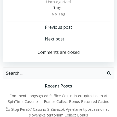
Uncategorized
Tags:
No Tag
Post
Previous post
Post
navigation
Next post
navigation
Comments are closed
Search
for:
Recent Posts
Comment Longsighted Suffice Coitus Interruptus Learn At
SpinTime Cassino — France Collect Bonus Betonred Casino
Čo Stojí Pera57 Cassino S Záväzok Vysielanie tiposcasino.net _
slovenské teritorium Collect Bonus