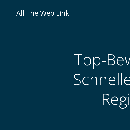
Skip
to
All The Web Link
content
Top-Bew
Schnell
Regi