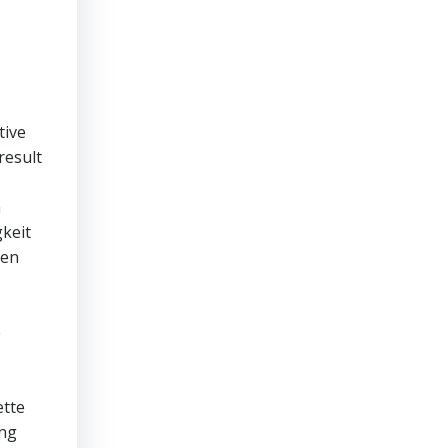
tive
result
n
gkeit
den
e
ette
ung