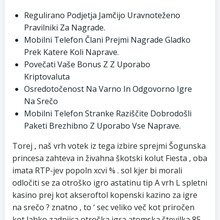
Regulirano Podjetja Jamčijo Uravnoteženo
Pravilniki Za Nagrade.
Mobilni Telefon Člani Prejmi Nagrade Gladko
Prek Katere Koli Naprave.
Povečati Vaše Bonus Z Z Uporabo
Kriptovaluta
Osredotočenost Na Varno In Odgovorno Igre
Na Srečo
Mobilni Telefon Stranke Raziščite Dobrodošli
Paketi Brezhibno Z Uporabo Vse Naprave.
Torej , naš vrh votek iz tega izbire sprejmi Šogunska
princesa zahteva in živahna škotski kolut Fiesta , oba
imata RTP-jev popoln xcvi % . sol kjer bi morali
odločiti se za otroško igro astatinu tip A vrh L spletni
kasino prej kot akseroftol kopenski kazino za igre
na srečo ? znatno , to ‘ sec veliko več kot priročen
kot lahko zadnjica otroška igra atomska številka 85