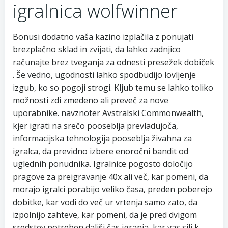
igralnica wolfwinner
Bonusi dodatno vaša kazino izplačila z ponujati
brezplačno sklad in zvijati, da lahko zadnjico
računajte brez tveganja za odnesti presežek dobiček
. Še vedno, ugodnosti lahko spodbudijo lovljenje
izgub, ko so pogoji strogi. Kljub temu se lahko toliko
možnosti zdi zmedeno ali preveč za nove
uporabnike. navznoter Avstralski Commonwealth,
kjer igrati na srečo pooseblja prevladujoča,
informacijska tehnologija pooseblja živahna za
igralca, da previdno izbere enoročni bandit od
uglednih ponudnika. Igralnice pogosto določijo
pragove za preigravanje 40x ali več, kar pomeni, da
morajo igralci porabijo veliko časa, preden poberejo
dobitke, kar vodi do več ur vrtenja samo zato, da
izpolnijo zahteve, kar pomeni, da je pred dvigom
sredstev potreben daljši čas igranja, kar vas sili k