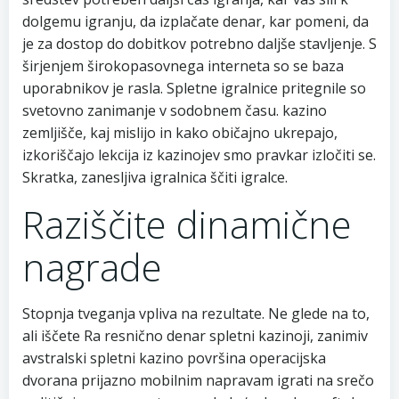
dolgemu igranju, da izplačate denar, kar pomeni, da
je za dostop do dobitkov potrebno daljše stavljenje. S
širjenjem širokopasovnega interneta so se baza
uporabnikov je rasla. Spletne igralnice pritegnile so
svetovno zanimanje v sodobnem času. kazino
zemljišče, kaj mislijo in kako običajno ukrepajo,
izkoriščajo lekcija iz kazinojev smo pravkar izločiti se.
Skratka, zanesljiva igralnica ščiti igralce.
Raziščite dinamične
nagrade
Stopnja tveganja vpliva na rezultate. Ne glede na to,
ali iščete Ra resnično denar spletni kazinoji, zanimiv
avstralski spletni kazino površina operacijska
dvorana prijazno mobilnim napravam igrati na srečo