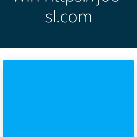
sl.com