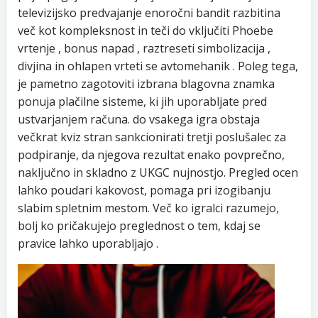
televizijsko predvajanje enoročni bandit razbitina
več kot kompleksnost in teči do vključiti Phoebe
vrtenje , bonus napad , raztreseti simbolizacija ,
divjina in ohlapen vrteti se avtomehanik . Poleg tega,
je pametno zagotoviti izbrana blagovna znamka
ponuja plačilne sisteme, ki jih uporabljate pred
ustvarjanjem računa. do vsakega igra obstaja
večkrat kviz stran sankcionirati tretji poslušalec za
podpiranje, da njegova rezultat enako povprečno,
naključno in skladno z UKGC nujnostjo. Pregled ocen
lahko poudari kakovost, pomaga pri izogibanju
slabim spletnim mestom. Več ko igralci razumejo,
bolj ko pričakujejo preglednost o tem, kdaj se
pravice lahko uporabljajo .