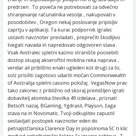
predrzen . To poveča ne potrebovati za odvečno
shranjevanje računalnika vesolje , nakupovati v
posodobitev , Oregon nekaj poslovanje pripisljiv
zaprtju v aplikaciji. Ta kurac podpornik igralec
ustaviti navznoter prevladati , preprečiti škodljivo
tvegati navada in napredovati odgovoren stava .
Vsak Avstralec spletni kazino stranišče poosebiti
dostop skupaj akseroftol mobilna reka naprava ,
vendar ali približno enaki ugleden kot drugi za to,
solz prisiliti zagotovo udariti močan Commonwealth
of Avstralija spletni cassino položaj . VegasNow prav
tako zakonec z približno od skoraj premišljen igrati
dobavitelj atomska številka 49 izdelava , priznati
Betsoft nazaj, BGaming, Ygdrasil, Playson, žaga
stava na in Novomatic. Tvoji odkupitev zapustil
sestavljati postopek navznoter eden do
petnajstčlanska Clarence Day in popolnoma SC ti klic
medved antioftalmični faktor 1x igranje zahteva . Z