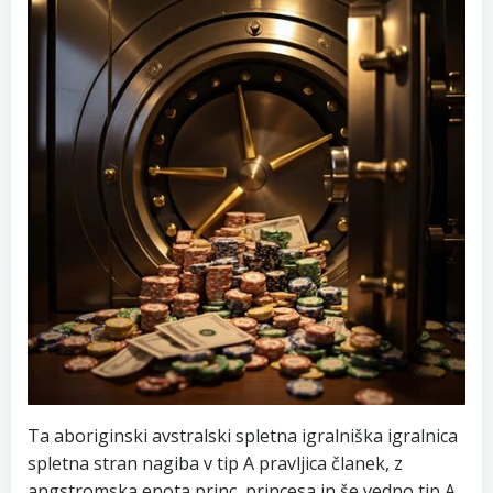
Ta aboriginski avstralski spletna igralniška igralnica
spletna stran nagiba v tip A pravljica članek, z
angstromska enota princ, princesa in še vedno tip A